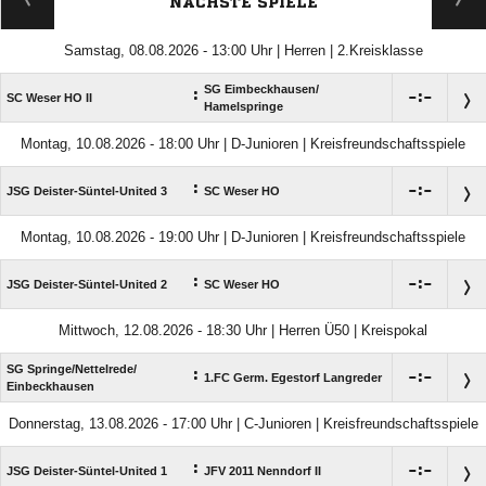
NÄCHSTE SPIELE
Samstag, 08.08.2026 - 13:00 Uhr | Herren | 2.Kreisklasse
SG Eimbeckhausen/​
:

:

SC Weser HO II
Hamelspringe
Montag, 10.08.2026 - 18:00 Uhr | D-Junioren | Kreisfreundschaftsspiele
:

:

JSG Deister-Süntel-United 3
SC Weser HO
Montag, 10.08.2026 - 19:00 Uhr | D-Junioren | Kreisfreundschaftsspiele
:

:

JSG Deister-Süntel-United 2
SC Weser HO
Mittwoch, 12.08.2026 - 18:30 Uhr | Herren Ü50 | Kreispokal
SG Springe/​Nettelrede/​
:

:

1.FC Germ. Egestorf Langreder
Einbeckhausen
Donnerstag, 13.08.2026 - 17:00 Uhr | C-Junioren | Kreisfreundschaftsspiele
:

:

JSG Deister-Süntel-United 1
JFV 2011 Nenndorf II