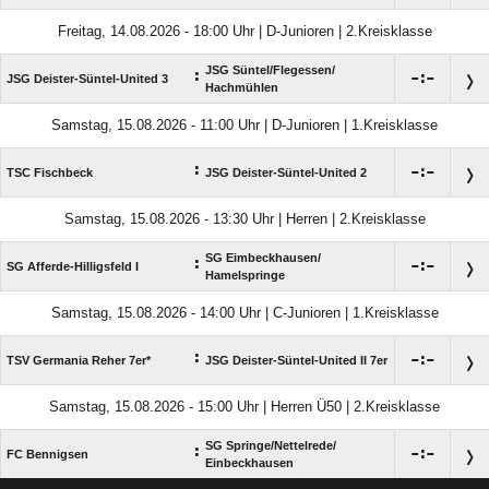
Freitag, 14.08.2026 - 18:00 Uhr | D-Junioren | 2.Kreisklasse
JSG Süntel/​Flegessen/​
:

:

JSG Deister-Süntel-United 3
Hachmühlen
Samstag, 15.08.2026 - 11:00 Uhr | D-Junioren | 1.Kreisklasse
:

:

TSC Fischbeck
JSG Deister-Süntel-United 2
Samstag, 15.08.2026 - 13:30 Uhr | Herren | 2.Kreisklasse
SG Eimbeckhausen/​
:

:

SG Afferde-Hilligsfeld I
Hamelspringe
Samstag, 15.08.2026 - 14:00 Uhr | C-Junioren | 1.Kreisklasse
:

:

TSV Germania Reher 7er*
JSG Deister-Süntel-United II 7er
Samstag, 15.08.2026 - 15:00 Uhr | Herren Ü50 | 2.Kreisklasse
SG Springe/​Nettelrede/​
:

:

FC Bennigsen
Einbeckhausen