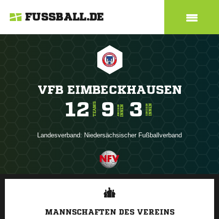
FUSSBALL.DE
VFB EIMBECKHAUSEN
12
9
3
TEAMS
INNEN
SENIOREN
INNEN
JUNIOREN
Landesverband:
Niedersächsischer Fußballverband
ANZEIGE
MANNSCHAFTEN DES VEREINS