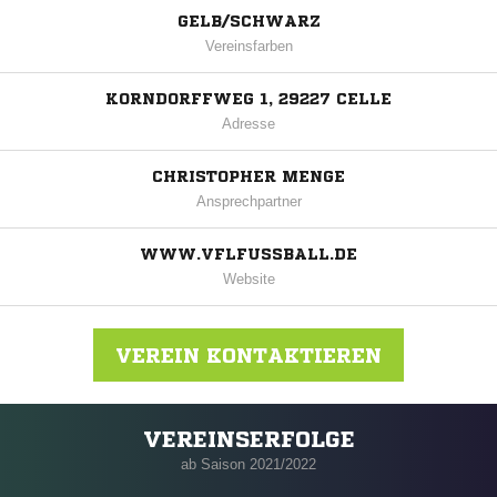
GELB/SCHWARZ
Vereinsfarben
KORNDORFFWEG 1, 29227 CELLE
Adresse
CHRISTOPHER MENGE
Ansprechpartner
WWW.VFLFUSSBALL.DE
Website
VEREIN KONTAKTIEREN
VEREINSERFOLGE
Nachricht an VFL Westercelle
ab Saison 2021/2022