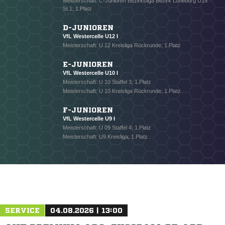
Meisterschaft: C-Junioren Bezirksliga Bezirk Lüneburg U15
St.1; 1.Platz
D-JUNIOREN
VfL Westercelle U12 I
Meisterschaft: U 12 Kreisliga Rückrunde; 1.Platz
E-JUNIOREN
VfL Westercelle U10 I
Meisterschaft: U 10 Staffel 3; 1.Platz
Meisterschaft: U 10 Kreisliga Rückrunde; 1.Platz
F-JUNIOREN
VfL Westercelle U9 I
Meisterschaft: U 09 Staffel 4; 1.Platz
Meisterschaft: U9 Kreisliga; 1.Platz
SERVICE
04.08.2026 | 13:00