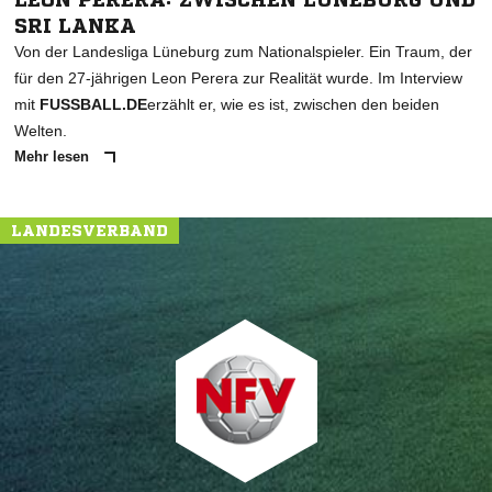
SRI LANKA
Von der Landesliga Lüneburg zum Nationalspieler. Ein Traum, der
für den 27-jährigen Leon Perera zur Realität wurde. Im Interview
mit
FUSSBALL.DE
erzählt er, wie es ist, zwischen den beiden
Welten.
Mehr lesen
LANDESVERBAND