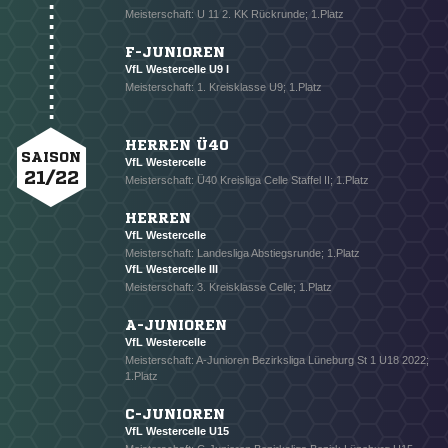
Meisterschaft: U 11 2. KK Rückrunde; 1.Platz
F-JUNIOREN
VfL Westercelle U9 I
Meisterschaft: 1. Kreisklasse U9; 1.Platz
HERREN Ü40
SAISON
VfL Westercelle
21/22
Meisterschaft: Ü40 Kreisliga Celle Staffel II; 1.Platz
HERREN
VfL Westercelle
Meisterschaft: Landesliga Abstiegsrunde; 1.Platz
VfL Westercelle III
Meisterschaft: 3. Kreisklasse Celle; 1.Platz
A-JUNIOREN
VfL Westercelle
Meisterschaft: A-Junioren Bezirksliga Lüneburg St 1 U18 2022;
1.Platz
C-JUNIOREN
VfL Westercelle U15