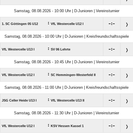
Samstag, 08.08.2026 - 10:00 Uhr | D-Junioren | Vereinsturnier
:

:

1. SC Göttingen 05 U12
VfL Westercelle U12 I
Samstag, 08.08.2026 - 10:00 Uhr | D-Junioren | Kreisfreundschaftsspiele
:

:

VfL Westercelle U13 I
SV 06 Lehrte
Samstag, 08.08.2026 - 10:45 Uhr | D-Junioren | Vereinsturnier
:

:

VfL Westercelle U12 I
SC Hemmingen-Westerfeld II
Samstag, 08.08.2026 - 11:00 Uhr | D-Junioren | Kreisfreundschaftsspiele
:

:

JSG Celler Heide U13 I
VfL Westercelle U13 II
Samstag, 08.08.2026 - 11:30 Uhr | D-Junioren | Vereinsturnier
:

:

VfL Westercelle U12 I
KSV Hessen Kassel 1