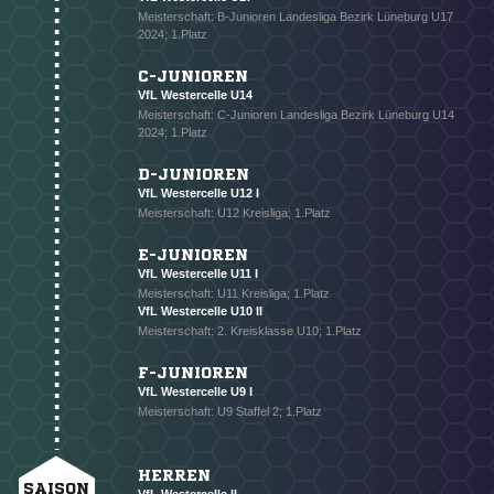
Meisterschaft: B-Junioren Landesliga Bezirk Lüneburg U17
2024; 1.Platz
C-JUNIOREN
VfL Westercelle U14
Meisterschaft: C-Junioren Landesliga Bezirk Lüneburg U14
2024; 1.Platz
D-JUNIOREN
VfL Westercelle U12 I
Meisterschaft: U12 Kreisliga; 1.Platz
E-JUNIOREN
VfL Westercelle U11 I
Meisterschaft: U11 Kreisliga; 1.Platz
VfL Westercelle U10 II
Meisterschaft: 2. Kreisklasse U10; 1.Platz
F-JUNIOREN
VfL Westercelle U9 I
Meisterschaft: U9 Staffel 2; 1.Platz
HERREN
SAISON