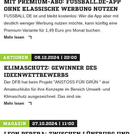
MIT PREMIUM-ABO: FUSSBALL.DE-APP
OHNE KLASSISCHE WERBUNG NUTZEN
FUSSBALL.DE ist und bleibt kostenlos: Wer die App aber mit
deutlich weniger Werbung nutzen möchte, kann künftig eine
Premium-Variante für 1,49 Euro pro Monat buchen.
Mehr lesen
AKTIONEN
08.12.2024 | 22:00
KLIMASCHUTZ: GEWINNER DES
IDEENWETTBEWERBS
Der DFB hat beim Projekt "ANSTOSS FÜR GRÜN " drei
Amateurklubs für ihre Konzepte im Bereich Umwelt- und
Klimaschutz ausgezeichnet. Das sind sie.
Mehr lesen
MAGAZIN
27.10.2024 | 11:00
LEON PERERA: ZWISCHEN LÜNEBURG UND