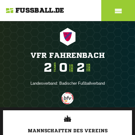
FUSSBALL.DE
VFR FAHRENBACH
2
0
2
TEAMS
INNEN
SENIOREN
INNEN
JUNIOREN
Landesverband:
Badischer Fußballverband
ANZEIGE
MANNSCHAFTEN DES VEREINS