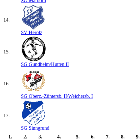
SG Marborn
14.
SV Herolz
15.
SG Gundhelm/​Hutten II
16.
SG Oberz.-Züntersb. II/​Weichersb. I
17.
SG Sinngrund
1.
2.
3.
4.
5.
6.
7.
8.
9.