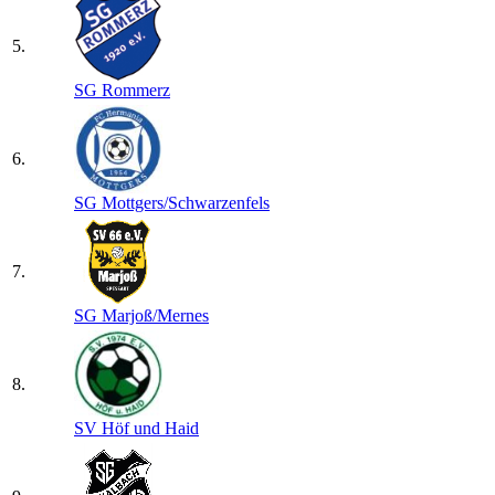
5.
SG Rommerz
6.
SG Mottgers/​Schwarzenfels
7.
SG Marjoß/​Mernes
8.
SV Höf und Haid