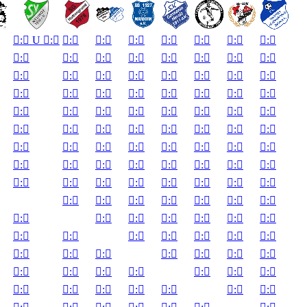

:

U

:


:


:


:


:


:


:


:


:


:


:


:


:


:


:


:


:


:


:


:


:


:


:


:


:


:


:


:


:


:


:


:


:


:


:


:


:


:


:


:


:


:


:


:


:


:


:


:


:


:


:


:


:


:


:


:


:


:


:


:


:


:


:


:


:


:


:


:


:


:


:


:


:


:


:


:


:


:


:


:


:


:


:


:


:


:


:


:


:


:


:


:


:


:


:


:


:


:


:


:


:


:


:


:


:


:


:


:


:


:


:


:


:


:
