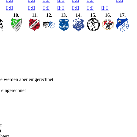

:


:


:


:


:


:


:


:


:


:


:


:


:


:

10.
11.
12.
13.
14.
15.
16.
17.
sse werden aber eingerechnet
 eingerechnet
t
t
htert