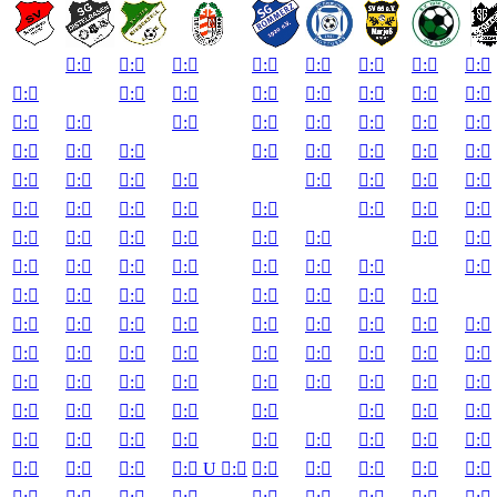

:


:


:


:


:


:


:


:


:


:


:


:


:


:


:


:


:


:


:


:


:


:


:


:


:


:


:


:


:


:


:


:


:


:


:


:


:


:


:


:


:


:


:


:


:


:


:


:


:


:


:


:


:


:


:


:


:


:


:


:


:


:


:


:


:


:


:


:


:


:


:


:


:


:


:


:


:


:


:


:


:


:


:


:


:


:


:


:


:


:


:


:


:


:


:


:


:


:


:


:


:


:


:


:


:


:


:


:


:


:


:


:


:


:


:


:


:


:


:


:

U

:


:


:


:


:


:
