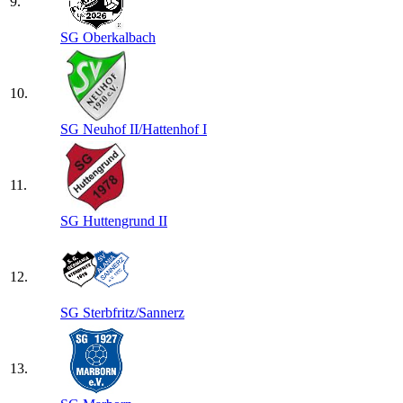
9.
SG Oberkalbach
10.
SG Neuhof II/​Hattenhof I
11.
SG Huttengrund II
12.
SG Sterbfritz/​Sannerz
13.