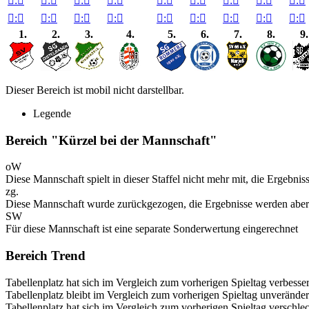

:


:


:


:


:


:


:


:


:


:


:


:


:


:


:


:


:


:

1.
2.
3.
4.
5.
6.
7.
8.
9.
Dieser Bereich ist mobil nicht darstellbar.
Legende
Bereich "Kürzel bei der Mannschaft"
oW
Diese Mannschaft spielt in dieser Staffel nicht mehr mit, die Ergebni
zg.
Diese Mannschaft wurde zurückgezogen, die Ergebnisse werden aber
SW
Für diese Mannschaft ist eine separate Sonderwertung eingerechnet
Bereich Trend
Tabellenplatz hat sich im Vergleich zum vorherigen Spieltag verbesser
Tabellenplatz bleibt im Vergleich zum vorherigen Spieltag unveränder
Tabellenplatz hat sich im Vergleich zum vorherigen Spieltag verschlec