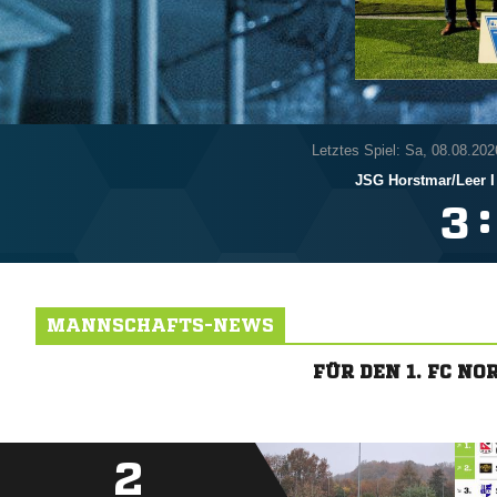
Letztes Spiel: Sa, 08.08.202
JSG Horstmar/​Leer I
:

MANNSCHAFTS-NEWS
FÜR DEN 1. FC 
2