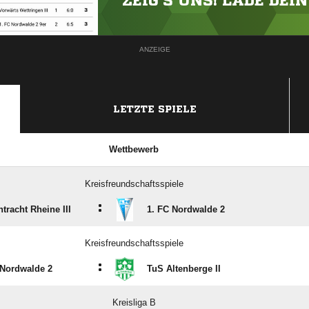
ZEIG'S UNS! LADE DEI
ANZEIGE
LETZTE SPIELE
Wettbewerb
Kreisfreundschaftsspiele
:
tracht Rheine III
1. FC Nordwalde 2
Kreisfreundschaftsspiele
:
 Nordwalde 2
TuS Altenberge II
Kreisliga B