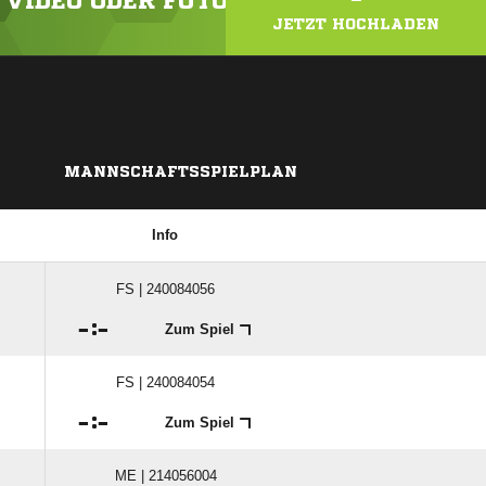
N VIDEO ODER FOTO HOCH!
JETZT HOCHLADEN
MANNSCHAFTSSPIELPLAN
Info
FS | 240084056

:

Zum Spiel
FS | 240084054

:

Zum Spiel
ME | 214056004