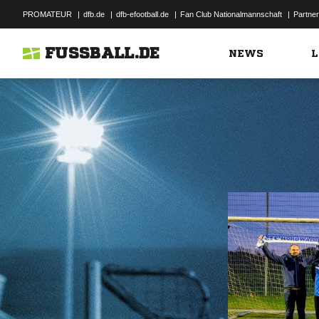
PROMATEUR
|
dfb.de
|
dfb-efootball.de
|
Fan Club Nationalmannschaft
|
Partner
FUSSBALL.DE
NEWS
L