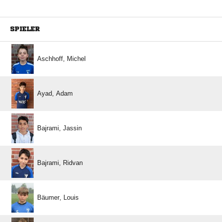
SPIELER
 
 
 
 
 