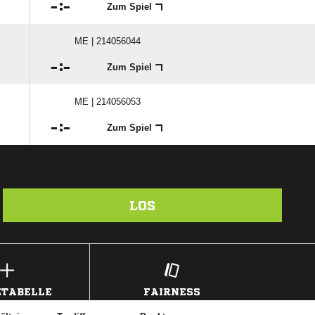

:

Zum Spiel
ME | 214056044

:

Zum Spiel
ME | 214056053

:

Zum Spiel
LOS
TABELLE
FAIRNESS