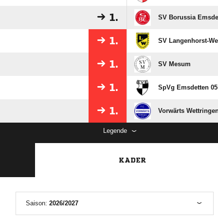
1.
SV Borussia Emsde
1.
SV Langenhorst-We
1.
SV Mesum
1.
SpVg Emsdetten 05
1.
Vorwärts Wettringen
Legende
KADER
Saison:
2026/2027