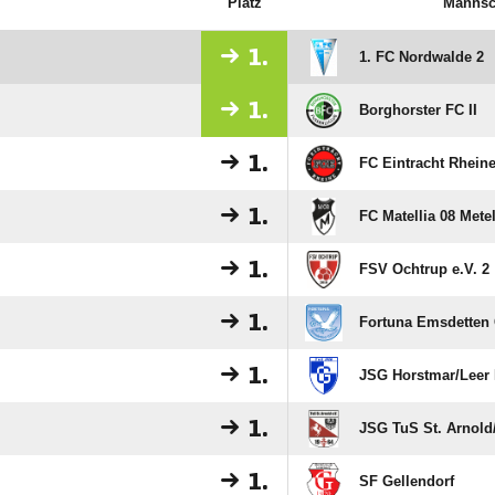
Platz
Mannsc
1.
1. FC Nordwalde 2
1.
Borghorster FC II
1.
FC Eintracht Rheine 
1.
FC Matellia 08 Mete
1.
FSV Ochtrup e.V. 2
1.
Fortuna Emsdetten 
1.
JSG Horstmar/​Leer 
1.
JSG TuS St. Arnold
1.
SF Gellendorf