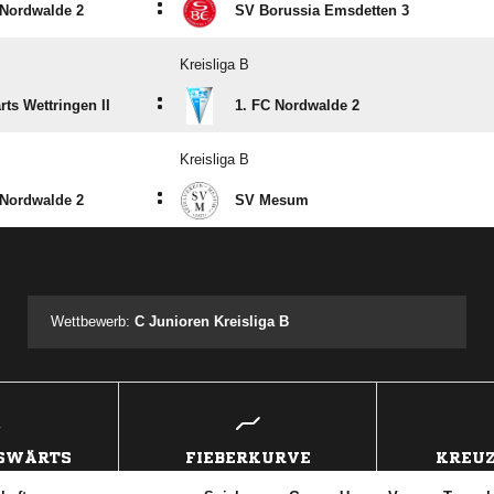
:
 Nordwalde 2
SV Borussia Emsdetten 3
Kreisliga B
:
rts Wettringen II
1. FC Nordwalde 2
Kreisliga B
:
 Nordwalde 2
SV Mesum
ANZEIGE
Wettbewerb:
C Junioren Kreisliga B
USWÄRTS
FIEBERKURVE
KREUZ