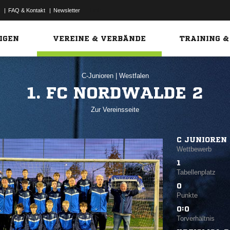
|
FAQ & Kontakt
|
Newsletter
Link
IGEN
VEREINE & VERBÄNDE
TRAINING &
C-Junioren
|
Westfalen
1. FC NORDWALDE 2
Zur Vereinsseite
C JUNIOREN 
Wettbewerb
1
Tabellenplatz
0
Punkte
0:0
Torverhältnis