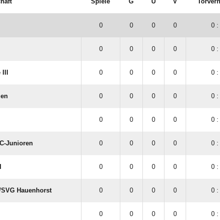
haft
Spiele
G
U
V
Torverh
0
0
0
0
0 :
0
0
0
0
0 :
III
0
0
0
0
0 :
len
0
0
0
0
0 :
0
0
0
0
0 :
C-Junioren
0
0
0
0
0 :
I
0
0
0
0
0 :
/​SVG Hauenhorst
0
0
0
0
0 :
0
0
0
0
0 :