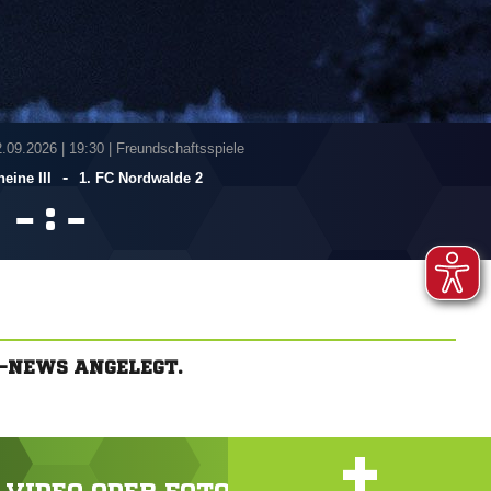
2.09.2026
|
19:30 | Freundschaftsspiele
-
eine III
1. FC Nordwalde 2
:


-NEWS ANGELEGT.
+