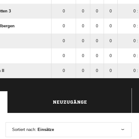
tten 3
0
0
0
0
0 :
lbergen
0
0
0
0
0 :
0
0
0
0
0 :
0
0
0
0
0 :
 II
0
0
0
0
0 :
NEUZUGÄNGE
Sortiert nach:
Einsätze