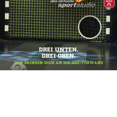
DREI UNTEN.
DREI OBEN.
WIR BRINGEN DICH AN DIE ZDF-TORWAND