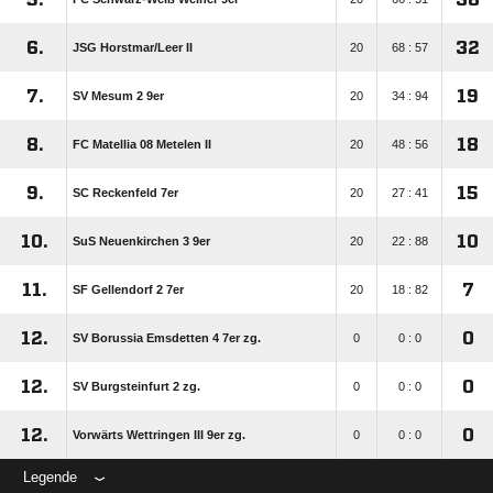
6.
32
JSG Horstmar/​Leer II
20
68 : 57
7.
19
SV Mesum 2 9er
20
34 : 94
8.
18
FC Matellia 08 Metelen II
20
48 : 56
9.
15
SC Reckenfeld 7er
20
27 : 41
10.
10
SuS Neuenkirchen 3 9er
20
22 : 88
11.
7
SF Gellendorf 2 7er
20
18 : 82
12.
0
SV Borussia Emsdetten 4 7er zg.
0
0 : 0
12.
0
SV Burgsteinfurt 2 zg.
0
0 : 0
12.
0
Vorwärts Wettringen III 9er zg.
0
0 : 0
Legende