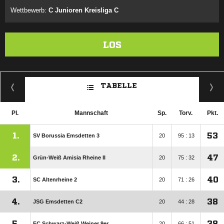
Wettbewerb:
C Junioren Kreisliga C
LOS
TABELLE
Pl.
Mannschaft
Sp.
Torv.
Pkt.
1.
53
SV Borussia Emsdetten 3
20
95 : 13
2.
47
Grün-Weiß Amisia Rheine II
20
75 : 32
3.
40
SC Altenrheine 2
20
71 : 26
4.
38
JSG Emsdetten C2
20
44 : 28
5.
38
FC Schwarz-Weiß Weiner 9er
20
66 : 51