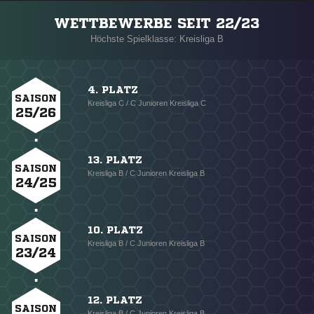
WETTBEWERBE SEIT 22/23
Höchste Spielklasse: Kreisliga B
4. PLATZ
SAISON
Kreisliga C / C Junioren Kreisliga C
25/26
13. PLATZ
SAISON
Kreisliga B / C Junioren Kreisliga B
24/25
10. PLATZ
SAISON
Kreisliga B / C Junioren Kreisliga B
23/24
12. PLATZ
SAISON
Kreisliga B / C Junioren Kreisliga B