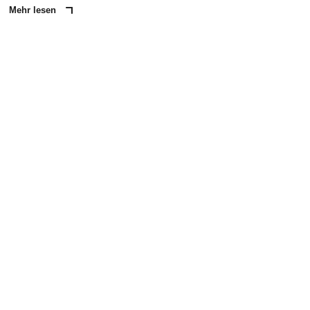
Mehr lesen
ANZEIGE
NACHRICHT SENDEN
* Pflichtfelder