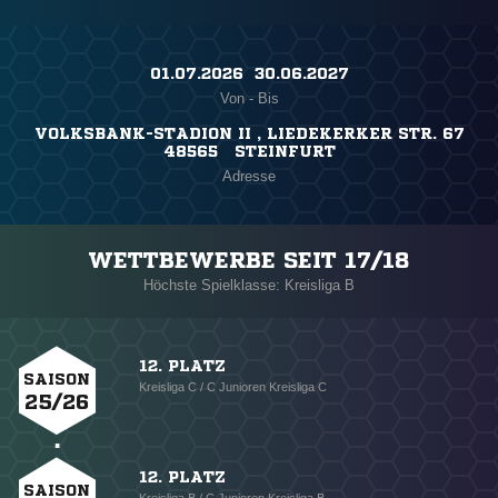
01.07.2026 ​ 30.06.2027
Von - Bis
VOLKSBANK-STADION II , LIEDEKERKER STR. 67
48565 STEINFURT
Adresse
WETTBEWERBE SEIT 17/18
Höchste Spielklasse: Kreisliga B
12. PLATZ
SAISON
Kreisliga C / C Junioren Kreisliga C
25/26
12. PLATZ
SAISON