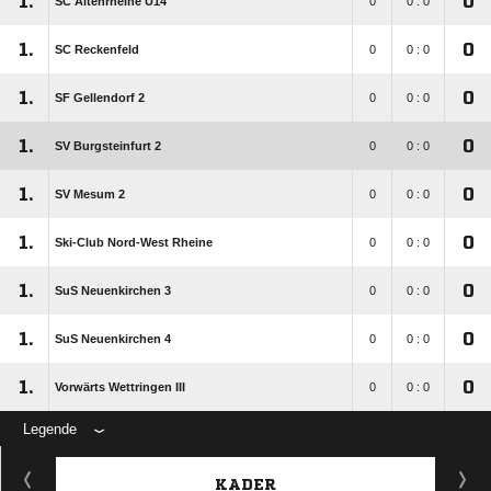
1.
0
SC Altenrheine U14
0
0 : 0
1.
0
SC Reckenfeld
0
0 : 0
1.
0
SF Gellendorf 2
0
0 : 0
1.
0
SV Burgsteinfurt 2
0
0 : 0
1.
0
SV Mesum 2
0
0 : 0
1.
0
Ski-Club Nord-West Rheine
0
0 : 0
1.
0
SuS Neuenkirchen 3
0
0 : 0
1.
0
SuS Neuenkirchen 4
0
0 : 0
1.
0
Vorwärts Wettringen III
0
0 : 0
Legende
KADER