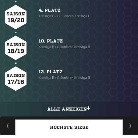
4. PLATZ
SAISON
Kreisliga C / C Junioren Kreisliga C
19/20
10. PLATZ
SAISON
Kreisliga B / C Junioren Kreisliga B
18/19
13. PLATZ
SAISON
Kreisliga B / C Junioren Kreisliga B
17/18
ALLE ANZEIGEN
HÖCHSTE SIEGE