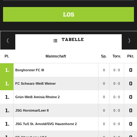
LOS
TABELLE
Pl.
Mannschaft
Sp.
Torv.
Pkt.
1.
0
Borghorster FC III
0
0 : 0
1.
0
FC Schwarz-Weiß Weiner
0
0 : 0
1.
0
Grün-Weiß Amisia Rheine 2
0
0 : 0
1.
0
JSG Horstmar/​Leer II
0
0 : 0
1.
0
JSG TuS St. Arnold/​SVG Hauenhorst 2
0
0 : 0