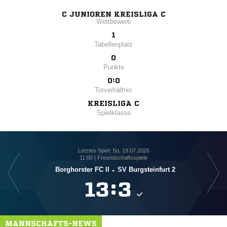
C JUNIOREN KREISLIGA C
Wettbewerb
1
Tabellenplatz
0
Punkte
0:0
Torverhältnis
KREISLIGA C
Spielklasse
Letztes Spiel: So, 19.07.2026
11:00 | Freundschaftsspiele
Borghorster FC II
-
SV Burgsteinfurt 2

:

MANNSCHAFTS-NEWS