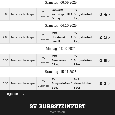
Samstag, 06.09.2025
Vorwärts
SV
C-
:

:

15:00
Meisterschaftsspiel
Wettringen III
Burgsteinfurt
Junioren
9er zg.
2 zg.
Samstag, 04.10.2025
JSG
SV
C-
:

:

14:00
Meisterschaftsspiel
Horstmar/​
Burgsteinfurt
Junioren
Leer II
2 zg.
Montag, 16.09.2024
JSG
SV
C-
:

:

18:30
Meisterschaftsspiel
Emsdetten
Burgsteinfurt
Junioren
C2 zg.
2 9er
Samstag, 15.11.2025
SV
SuS
C-
:

:

13:30
Meisterschaftsspiel
Burgsteinfurt
Neuenkirchen
Junioren
2 zg.
3 9er
Legende
SV BURGSTEINFURT
Westfalen