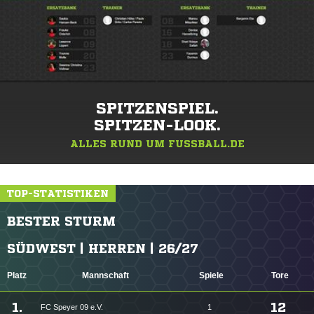
SPITZENSPIEL.
SPITZEN-LOOK.
ALLES RUND UM FUSSBALL.DE
TOP-STATISTIKEN
BESTER STURM
SÜDWEST | HERREN | 26/27
Platz
Mannschaft
Spiele
Tore
1.
12
FC Speyer 09 e.V.
1