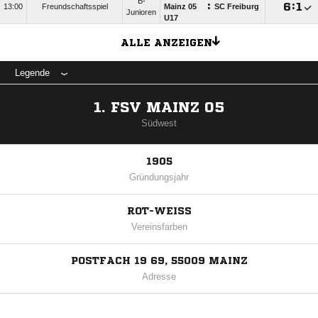
B-
:

:

13:00
Freundschaftsspiel
Mainz 05
SC Freiburg
Junioren
U17
ALLE ANZEIGEN
Legende
1. FSV MAINZ 05
Südwest
1905
Gründungsjahr
ROT-WEISS
Vereinsfarben
POSTFACH 19 69, 55009 MAINZ
Adresse