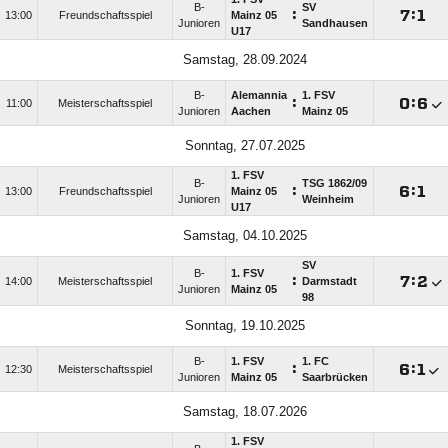
B-
SV
:

:

13:00
Freundschaftsspiel
Mainz 05
Junioren
Sandhausen
U17
Samstag, 28.09.2024
B-
Alemannia
1. FSV
:

:

11:00
Meisterschaftsspiel
Junioren
Aachen
Mainz 05
Sonntag, 27.07.2025
1. FSV
B-
TSG 1862/​09
:

:

13:00
Freundschaftsspiel
Mainz 05
Junioren
Weinheim
U17
Samstag, 04.10.2025
SV
B-
1. FSV
:

:

14:00
Meisterschaftsspiel
Darmstadt
Junioren
Mainz 05
98
Sonntag, 19.10.2025
B-
1. FSV
1. FC
:

:

12:30
Meisterschaftsspiel
Junioren
Mainz 05
Saarbrücken
Samstag, 18.07.2026
1. FSV