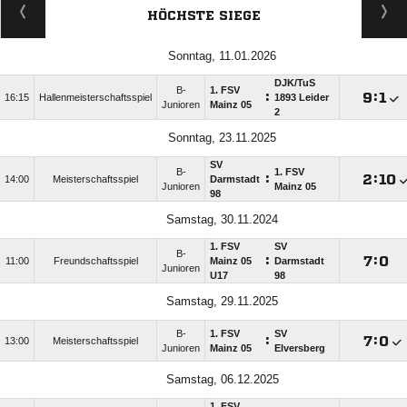
HÖCHSTE SIEGE
Sonntag, 11.01.2026
DJK/​TuS
B-
1. FSV
:

:

16:15
Hallenmeisterschaftsspiel
1893 Leider
Junioren
Mainz 05
2
Sonntag, 23.11.2025
SV
B-
1. FSV
:

:

14:00
Meisterschaftsspiel
Darmstadt
Junioren
Mainz 05
98
Samstag, 30.11.2024
1. FSV
SV
B-
:

:

11:00
Freundschaftsspiel
Mainz 05
Darmstadt
Junioren
U17
98
Samstag, 29.11.2025
B-
1. FSV
SV
:

:

13:00
Meisterschaftsspiel
Junioren
Mainz 05
Elversberg
Samstag, 06.12.2025
1. FSV