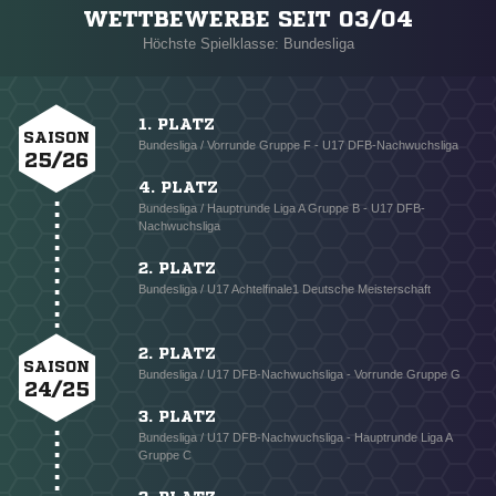
WETTBEWERBE SEIT 03/04
Höchste Spielklasse: Bundesliga
1. PLATZ
SAISON
Bundesliga / Vorrunde Gruppe F - U17 DFB-Nachwuchsliga
25/26
4. PLATZ
Bundesliga / Hauptrunde Liga A Gruppe B - U17 DFB-
Nachwuchsliga
2. PLATZ
Bundesliga / U17 Achtelfinale1 Deutsche Meisterschaft
2. PLATZ
SAISON
Bundesliga / U17 DFB-Nachwuchsliga - Vorrunde Gruppe G
24/25
3. PLATZ
Bundesliga / U17 DFB-Nachwuchsliga - Hauptrunde Liga A
Gruppe C