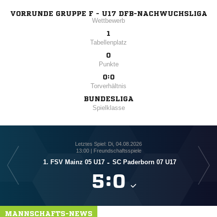
VORRUNDE GRUPPE F - U17 DFB-NACHWUCHSLIGA
Wettbewerb
1
Tabellenplatz
0
Punkte
0:0
Torverhältnis
BUNDESLIGA
Spielklasse
Letztes Spiel: Di, 04.08.2026
13:00 | Freundschaftsspiele
1. FSV Mainz 05 U17
-
SC Paderborn 07 U17

:

MANNSCHAFTS-NEWS