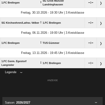
SG Groß Munzel/​
:

:

1.FC Brelingen
Landringhausen
Freitag, 30.10.2026 - 19:30 Uhr | 3.Kreisklasse
:

:

SG Kirchwehren/​Lathw.-Velber
1.FC Brelingen
Freitag, 06.11.2026 - 19:00 Uhr | 3.Kreisklasse
:

:

1.FC Brelingen
TUS Gümmer
Freitag, 13.11.2026 - 19:45 Uhr | 3.Kreisklasse
1.FC Germ. Egestorf
:

:

1.FC Brelingen
Langreder
Legende
ANZEIGE
Saison:
2026/2027