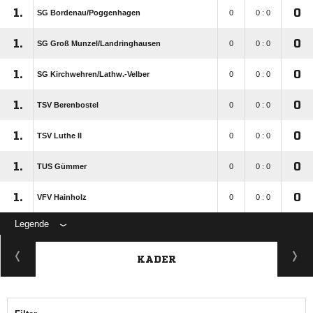
1.
0
SG Bordenau/​Poggenhagen
0
0 : 0
1.
0
SG Groß Munzel/​Landringhausen
0
0 : 0
1.
0
SG Kirchwehren/​Lathw.-Velber
0
0 : 0
1.
0
TSV Berenbostel
0
0 : 0
1.
0
TSV Luthe II
0
0 : 0
1.
0
TUS Gümmer
0
0 : 0
1.
0
VFV Hainholz
0
0 : 0
Legende
KADER