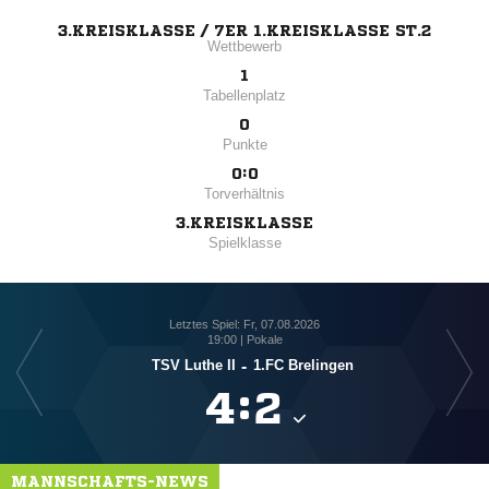
3.KREISKLASSE / 7ER 1.KREISKLASSE ST.2
Wettbewerb
1
Tabellenplatz
0
Punkte
0:0
Torverhältnis
3.KREISKLASSE
Spielklasse
Letztes Spiel: Fr, 07.08.2026
19:00 | Pokale
TSV Luthe II
-
1.FC Brelingen

:

MANNSCHAFTS-NEWS