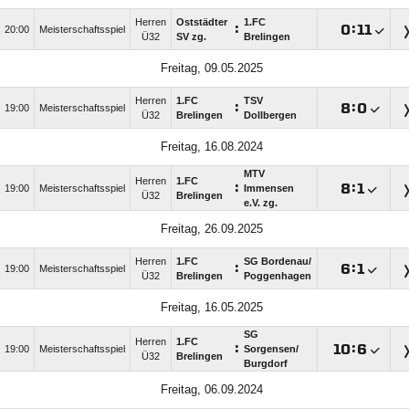
Herren
Oststädter
1.FC
:

:

20:00
Meisterschaftsspiel
Ü32
SV zg.
Brelingen
Freitag, 09.05.2025
Herren
1.FC
TSV
:

:

19:00
Meisterschaftsspiel
Ü32
Brelingen
Dollbergen
Freitag, 16.08.2024
MTV
Herren
1.FC
:

:

19:00
Meisterschaftsspiel
Immensen
Ü32
Brelingen
e.V. zg.
Freitag, 26.09.2025
Herren
1.FC
SG Bordenau/​
:

:

19:00
Meisterschaftsspiel
Ü32
Brelingen
Poggenhagen
Freitag, 16.05.2025
SG
Herren
1.FC
:

:

19:00
Meisterschaftsspiel
Sorgensen/​
Ü32
Brelingen
Burgdorf
Freitag, 06.09.2024