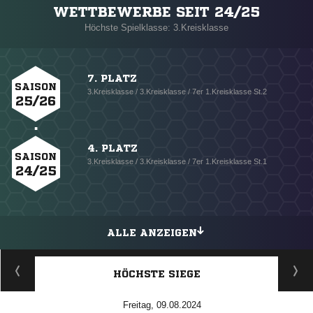
WETTBEWERBE SEIT 24/25
Höchste Spielklasse: 3.Kreisklasse
7. PLATZ
SAISON
3.Kreisklasse / 3.Kreisklasse / 7er 1.Kreisklasse St.2
25/26
4. PLATZ
SAISON
3.Kreisklasse / 3.Kreisklasse / 7er 1.Kreisklasse St.1
24/25
ALLE ANZEIGEN
HÖCHSTE SIEGE
Freitag, 09.08.2024