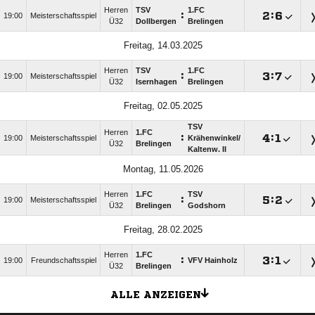
Herren
TSV
1.FC
:

:

19:00
Meisterschaftsspiel
Ü32
Dollbergen
Brelingen
Freitag, 14.03.2025
Herren
TSV
1.FC
:

:

19:00
Meisterschaftsspiel
Ü32
Isernhagen
Brelingen
Freitag, 02.05.2025
TSV
Herren
1.FC
:

:

19:00
Meisterschaftsspiel
Krähenwinkel/​
Ü32
Brelingen
Kaltenw. II
Montag, 11.05.2026
Herren
1.FC
TSV
:

:

19:00
Meisterschaftsspiel
Ü32
Brelingen
Godshorn
Freitag, 28.02.2025
Herren
1.FC
:

:

19:00
Freundschaftsspiel
VFV Hainholz
Ü32
Brelingen
ALLE ANZEIGEN