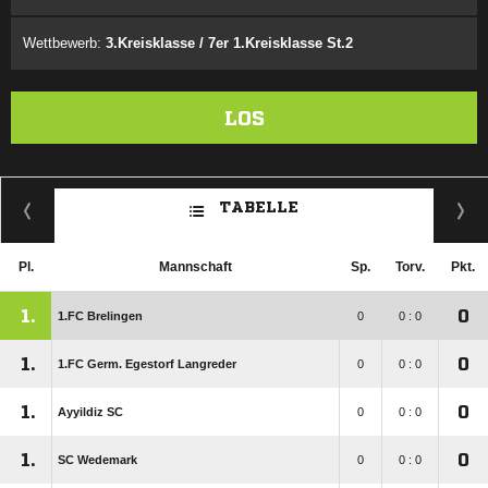
Wettbewerb:
3.Kreisklasse / 7er 1.Kreisklasse St.2
LOS
TABELLE
Pl.
Mannschaft
Sp.
Torv.
Pkt.
1.
0
1.FC Brelingen
0
0 : 0
1.
0
1.FC Germ. Egestorf Langreder
0
0 : 0
1.
0
Ayyildiz SC
0
0 : 0
1.
0
SC Wedemark
0
0 : 0