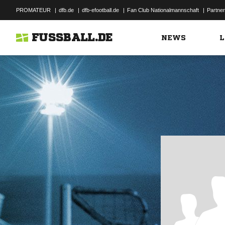
PROMATEUR
|
dfb.de
|
dfb-efootball.de
|
Fan Club Nationalmannschaft
|
Partner
FUSSBALL.DE
NEWS
L