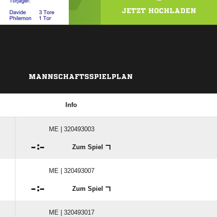
JETZT HOCHLADEN
MANNSCHAFTSSPIELPLAN
Info
ME | 320493003

:

Zum Spiel
ME | 320493007

:

Zum Spiel
ME | 320493017