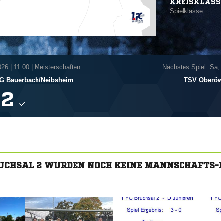
KREISKLASS
Spielklasse
026
|
11:00 | Meisterschaften
Nächstes Spiel: Sa,
G Bauerbach/​Neibsheim
TSV Oberöw

BRUCHSAL 2 WURDEN NOCH KEINE MANNSCHAFTS-