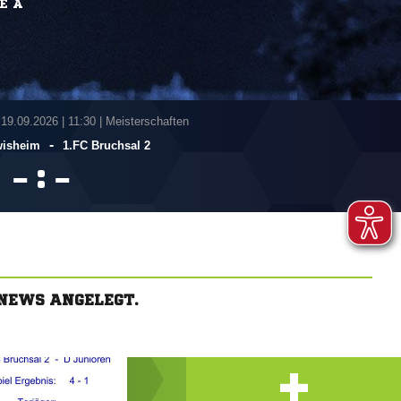
E A
 19.09.2026
|
11:30 | Meisterschaften
-
isheim
1.FC Bruchsal 2
:


NEWS ANGELEGT.
+