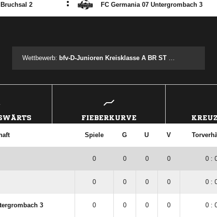
:
 Bruchsal 2
FC Germania 07 Untergrombach 3
ANZEIGE
Wettbewerb:
bfv-D-Junioren Kreisklasse A BR ST 2 VR
USWÄRTS
FIEBERKURVE
KREUZ
aft
Spiele
G
U
V
Torverhä
0
0
0
0
0 : 
0
0
0
0
0 : 
tergrombach 3
0
0
0
0
0 : 