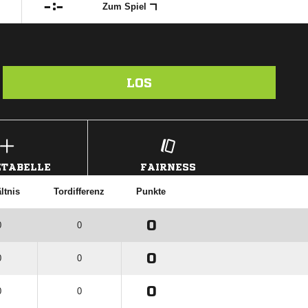

:

Zum Spiel
LOS
TABELLE
FAIRNESS
ltnis
Tordifferenz
Punkte
0
0
0
0
0
0
0
0
0