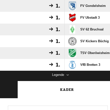
1.
FV Gondelsheim
1.
FV Ubstadt 3
1.
SV 62 Bruchsal
1.
SV Kickers Büchig 
1.
TSV Oberöwisheim
1.
VfB Bretten 3
Legende
KADER