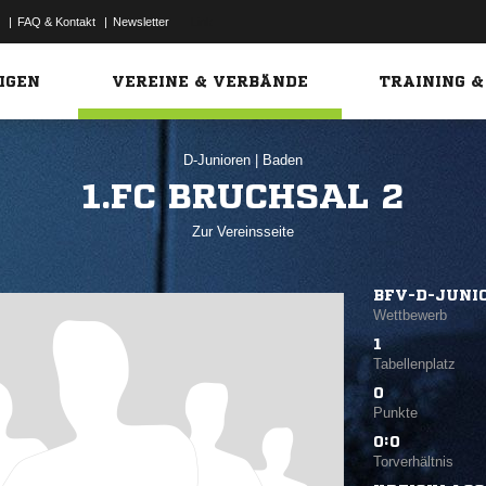
|
FAQ & Kontakt
|
Newsletter
Link
IGEN
VEREINE & VERBÄNDE
TRAINING &
D-Junioren
|
Baden
1.FC BRUCHSAL 2
Zur Vereinsseite
BFV-D-JUNIO
Wettbewerb
1
Tabellenplatz
0
Punkte
0:0
Torverhältnis