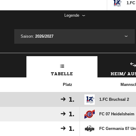
1.FC
Legende
Saison:
2026/2027
TABELLE
HEIM/ A
Platz
Mannsch
1.
1.FC Bruchsal 2
1.
FC 07 Heidelsheim
1.
FC Germania 07 Un