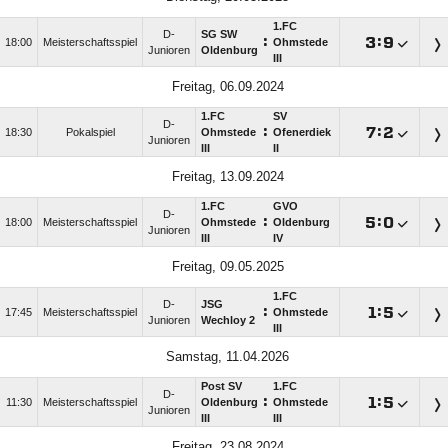
1.FC
D-
SG SW
:

:

18:00
Meisterschaftsspiel
Ohmstede
Junioren
Oldenburg
III
Freitag, 06.09.2024
1.FC
SV
D-
:

:

18:30
Pokalspiel
Ohmstede
Ofenerdiek
Junioren
III
II
Freitag, 13.09.2024
1.FC
GVO
D-
:

:

18:00
Meisterschaftsspiel
Ohmstede
Oldenburg
Junioren
III
IV
Freitag, 09.05.2025
1.FC
D-
JSG
:

:

17:45
Meisterschaftsspiel
Ohmstede
Junioren
Wechloy 2
III
Samstag, 11.04.2026
Post SV
1.FC
D-
:

:

11:30
Meisterschaftsspiel
Oldenburg
Ohmstede
Junioren
III
III
Freitag, 23.08.2024