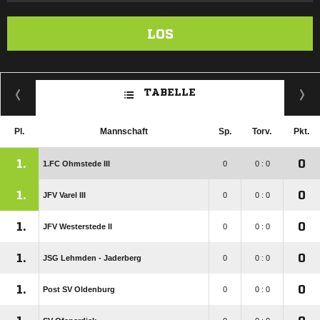
LOS
TABELLE
Pl.
Mannschaft
Sp.
Torv.
Pkt.
1.
0
1.FC Ohmstede III
0
0 : 0
1.
0
JFV Varel III
0
0 : 0
1.
0
JFV Westerstede II
0
0 : 0
1.
0
JSG Lehmden - Jaderberg
0
0 : 0
1.
0
Post SV Oldenburg
0
0 : 0