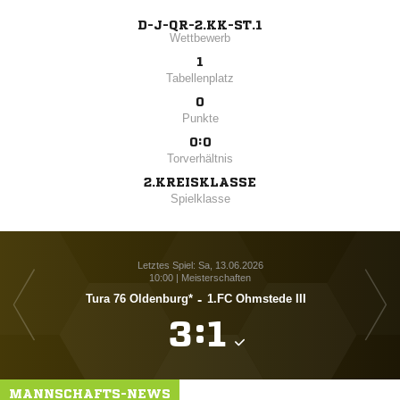
D-J-QR-2.KK-ST.1
Wettbewerb
1
Tabellenplatz
0
Punkte
0:0
Torverhältnis
2.KREISKLASSE
Spielklasse
Letztes Spiel: Sa, 13.06.2026
10:00 | Meisterschaften
Tura 76 Oldenburg*
-
1.FC Ohmstede III

:

MANNSCHAFTS-NEWS