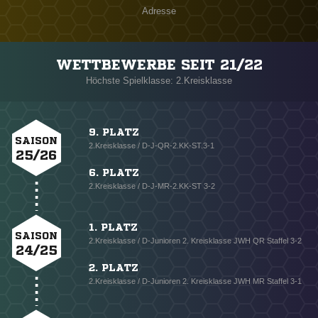
Adresse
WETTBEWERBE SEIT 21/22
Höchste Spielklasse: 2.Kreisklasse
9. PLATZ
SAISON
2.Kreisklasse / D-J-QR-2.KK-ST.3-1
25/26
6. PLATZ
2.Kreisklasse / D-J-MR-2.KK-ST 3-2
1. PLATZ
SAISON
2.Kreisklasse / D-Junioren 2. Kreisklasse JWH QR Staffel 3-2
24/25
2. PLATZ
2.Kreisklasse / D-Junioren 2. Kreisklasse JWH MR Staffel 3-1