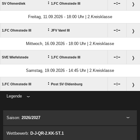
:

:

SV Ofenerdiek
1.FC Ohmstede III
Freitag, 11.09.2026 - 18:00 Uhr | 2.Kreisklasse
:

:

1.FC Ohmstede III
JFV Varel III
Mittwoch, 16.09.2026 - 18:00 Uhr | 2.Kreisklasse
:

:

SVE Wiefelstede
1.FC Ohmstede III
Samstag, 19.09.2026 - 14:45 Uhr | 2.Kreisklasse
:

:

1.FC Ohmstede III
Post SV Oldenburg
Legende
ANZEIGE
Saison:
2026/2027
Wettbewerb:
D-J-QR-2.KK-ST.1