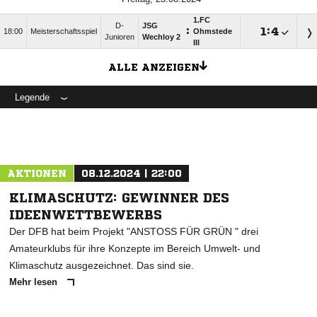
1.FC
D-
JSG
:

:

18:00
Meisterschaftsspiel
Ohmstede
Junioren
Wechloy 2
III
ALLE ANZEIGEN
Legende
AKTIONEN
08.12.2024 | 22:00
KLIMASCHUTZ: GEWINNER DES
IDEENWETTBEWERBS
Der DFB hat beim Projekt "ANSTOSS FÜR GRÜN " drei
Amateurklubs für ihre Konzepte im Bereich Umwelt- und
Klimaschutz ausgezeichnet. Das sind sie.
Mehr lesen