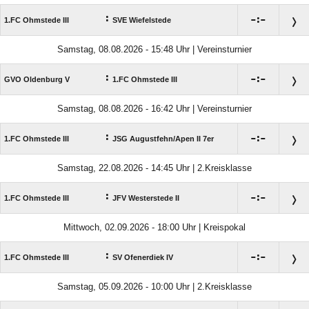
:

:

1.FC Ohmstede III
SVE Wiefelstede
Samstag, 08.08.2026 - 15:48 Uhr | Vereinsturnier
:

:

GVO Oldenburg V
1.FC Ohmstede III
Samstag, 08.08.2026 - 16:42 Uhr | Vereinsturnier
:

:

1.FC Ohmstede III
JSG Augustfehn/​Apen II 7er
Samstag, 22.08.2026 - 14:45 Uhr | 2.Kreisklasse
:

:

1.FC Ohmstede III
JFV Westerstede II
Mittwoch, 02.09.2026 - 18:00 Uhr | Kreispokal
:

:

1.FC Ohmstede III
SV Ofenerdiek IV
Samstag, 05.09.2026 - 10:00 Uhr | 2.Kreisklasse