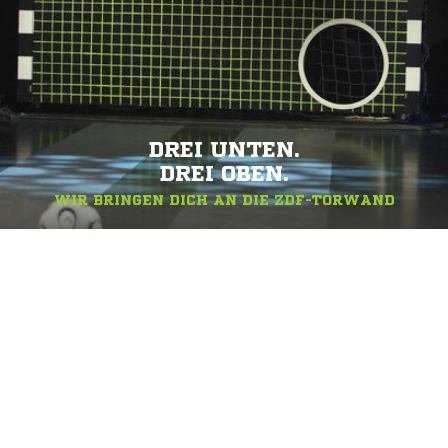
DREI UNTEN.
DREI OBEN.
WIR BRINGEN DICH AN DIE ZDF-TORWAND