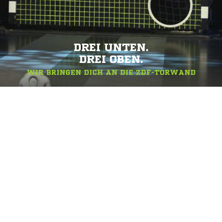
DREI UNTEN.
DREI OBEN.
WIR BRINGEN DICH AN DIE ZDF-TORWAND