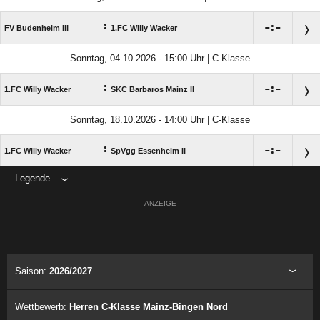
:

:

FV Budenheim III
1.FC Willy Wacker
Sonntag, 04.10.2026 - 15:00 Uhr | C-Klasse
:

:

1.FC Willy Wacker
SKC Barbaros Mainz II
Sonntag, 18.10.2026 - 14:00 Uhr | C-Klasse
:

:

1.FC Willy Wacker
SpVgg Essenheim II
Legende
ANZEIGE
Saison:
2026/2027
Wettbewerb:
Herren C-Klasse Mainz-Bingen Nord