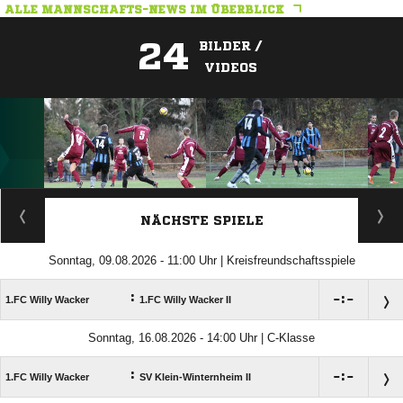
ALLE MANNSCHAFTS-NEWS IM ÜBERBLICK
24
BILDER /
VIDEOS
ANZEIGE
NÄCHSTE SPIELE
Sonntag, 09.08.2026 - 11:00 Uhr | Kreisfreundschaftsspiele
:

:

1.FC Willy Wacker
1.FC Willy Wacker II
Sonntag, 16.08.2026 - 14:00 Uhr | C-Klasse
:

:

1.FC Willy Wacker
SV Klein-Winternheim II