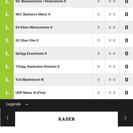
1.
0
SG Wackernheim /​ Heidesheim II
0
0 : 0
1.
0
SKC Barbaros Mainz II
0
0 : 0
1.
0
SV Klein-Winternheim II
0
0 : 0
1.
0
SV Ober Olm II
0
0 : 0
1.
0
SpVgg Essenheim II
0
0 : 0
1.
0
TSVgg Stadecken-Elsheim II
0
0 : 0
1.
0
TuS Marienborn III
0
0 : 0
1.
0
UDP Mainz III (Flex)
0
0 : 0
Legende
KADER