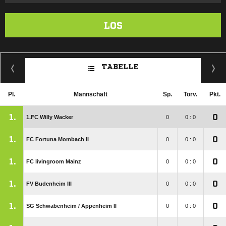
LOS
TABELLE
Pl.
Mannschaft
Sp.
Torv.
Pkt.
1.
0
1.FC Willy Wacker
0
0 : 0
1.
0
FC Fortuna Mombach II
0
0 : 0
1.
0
FC livingroom Mainz
0
0 : 0
1.
0
FV Budenheim III
0
0 : 0
1.
0
SG Schwabenheim /​ Appenheim II
0
0 : 0