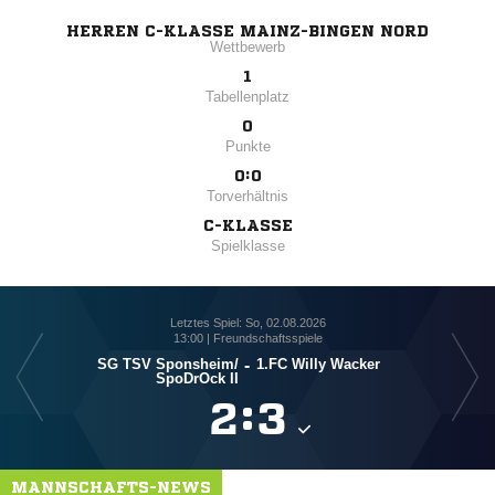
HERREN C-KLASSE MAINZ-BINGEN NORD
Wettbewerb
1
Tabellenplatz
0
Punkte
0:0
Torverhältnis
C-KLASSE
Spielklasse
Letztes Spiel: So, 02.08.2026
13:00 | Freundschaftsspiele
SG TSV Sponsheim/​
-
1.FC Willy Wacker
SpoDrOck II

:

MANNSCHAFTS-NEWS