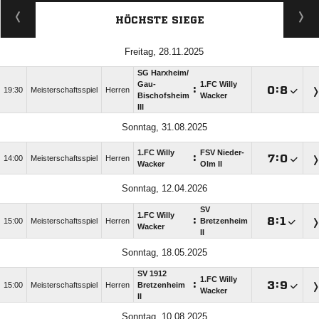
HÖCHSTE SIEGE
Freitag, 28.11.2025
SG Harxheim/​
Gau-
1.FC Willy
:

:

19:30
Meisterschaftsspiel
Herren
Bischofsheim
Wacker
III
Sonntag, 31.08.2025
1.FC Willy
FSV Nieder-
:

:

14:00
Meisterschaftsspiel
Herren
Wacker
Olm II
Sonntag, 12.04.2026
SV
1.FC Willy
:

:

15:00
Meisterschaftsspiel
Herren
Bretzenheim
Wacker
II
Sonntag, 18.05.2025
SV 1912
1.FC Willy
:

:

15:00
Meisterschaftsspiel
Herren
Bretzenheim
Wacker
II
Sonntag, 10.08.2025