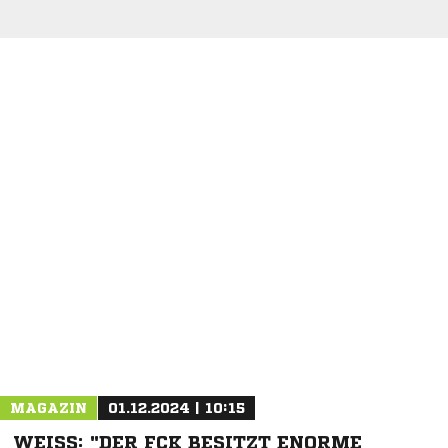
NACHRICHT SENDEN
* Pflichtfelder
MAGAZIN
01.12.2024 | 10:15
WEISS: "DER FCK BESITZT ENORME S