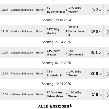
FV
1.FC Willy
:

:

15:00
Meisterschaftsspiel
Herren
Budenheim III
Wacker
Sonntag, 20.10.2024
SV 1912
1.FC Willy
:

:

14:00
Meisterschaftsspiel
Herren
Bretzenheim
Wacker
II
Sonntag, 27.04.2025
1.FC Willy
TSV
:

:

14:00
Meisterschaftsspiel
Herren
Wacker
Zornheim II
Sonntag, 02.02.2025
TSV
1.FC Willy
:

:

13:00
Freundschaftsspiel
Herren
Zornheim II
Wacker
Sonntag, 19.04.2026
FC Vorwärts
1.FC Willy
:

:

15:00
Meisterschaftsspiel
Herren
Orient Mainz
Wacker
ALLE ANZEIGEN