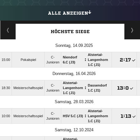
ALLE ANZEIGEN
HÖCHSTE SIEGE
Sonntag, 14.09.2025
Alstertal-
C-
Niendorf
:

:

15:00
Pokalspiel
Langenhorn
Junioren
6.C (J3)
1.C (J1)
Donnerstag, 16.04.2026
Alstertal-
C-
Dassendorf
:

:

18:30
Meisterschaftsspiel
Langenhorn
Junioren
1.C (J1)
1.C (J1)
Samstag, 28.03.2026
Alstertal-
C-
:

:

10:00
Meisterschaftsspiel
HSV 5.C (J3)
Langenhorn
Junioren
1.C (J1)
Samstag, 12.10.2024
Alstertal-