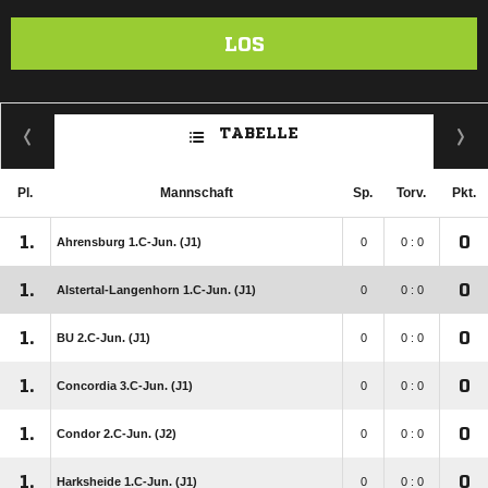
LOS
TABELLE
Pl.
Mannschaft
Sp.
Torv.
Pkt.
1.
0
Ahrensburg 1.C-Jun. (J1)
0
0 : 0
1.
0
Alstertal-Langenhorn 1.C-Jun. (J1)
0
0 : 0
1.
0
BU 2.C-Jun. (J1)
0
0 : 0
1.
0
Concordia 3.C-Jun. (J1)
0
0 : 0
1.
0
Condor 2.C-Jun. (J2)
0
0 : 0
1.
0
Harksheide 1.C-Jun. (J1)
0
0 : 0