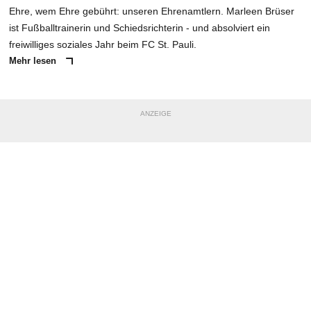
Ehre, wem Ehre gebührt: unseren Ehrenamtlern. Marleen Brüser
ist Fußballtrainerin und Schiedsrichterin - und absolviert ein
freiwilliges soziales Jahr beim FC St. Pauli.
Mehr lesen
ANZEIGE
NACHRICHT SENDEN
* Pflichtfelder