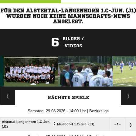
FÜR DEN ALSTERTAL-LANGENHORN 1.C-JUN. (J1)
WURDEN NOCH KEINE MANNSCHAFTS-NEWS
ANGELEGT.
6
BILDER /
VIDEOS
ANZEIGE
NÄCHSTE SPIELE
Samstag, 29.08.2026 - 14:00 Uhr | Bezirksliga
Alstertal-Langenhorn 1.C-Jun.
:

:

Meiendorf 1.C-Jun. (J1)
(J1)