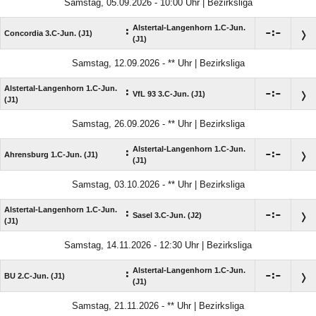
Samstag, 05.09.2026 - 10:00 Uhr | Bezirksliga
Alstertal-Langenhorn 1.C-Jun.
:

:

Concordia 3.C-Jun. (J1)
(J1)
Samstag, 12.09.2026 - ** Uhr | Bezirksliga
Alstertal-Langenhorn 1.C-Jun.
:

:

VfL 93 3.C-Jun. (J1)
(J1)
Samstag, 26.09.2026 - ** Uhr | Bezirksliga
Alstertal-Langenhorn 1.C-Jun.
:

:

Ahrensburg 1.C-Jun. (J1)
(J1)
Samstag, 03.10.2026 - ** Uhr | Bezirksliga
Alstertal-Langenhorn 1.C-Jun.
:

:

Sasel 3.C-Jun. (J2)
(J1)
Samstag, 14.11.2026 - 12:30 Uhr | Bezirksliga
Alstertal-Langenhorn 1.C-Jun.
:

:

BU 2.C-Jun. (J1)
(J1)
Samstag, 21.11.2026 - ** Uhr | Bezirksliga