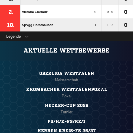
2.
0
Victoria Clarholz
0
0 : 0
18.
0
SpVgg Horsthausen
1
1 : 2
Legende
AKTUELLE WETTBEWERBE
OBERLIGA WESTFALEN
Meisterschaft
KROMBACHER WESTFALENPOKAL
Pokal
HECKER-CUP 2026
Turnier
FS/H/K-FS/RE/1
HERREN KREIS-FS 26/27