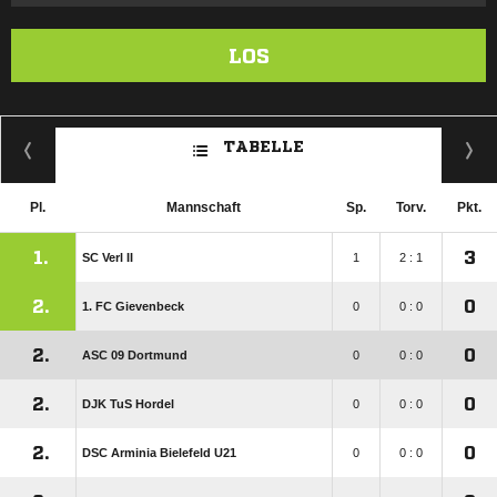
LOS
TABELLE
Pl.
Mannschaft
Sp.
Torv.
Pkt.
1.
3
SC Verl II
1
2 : 1
2.
0
1. FC Gievenbeck
0
0 : 0
2.
0
ASC 09 Dortmund
0
0 : 0
2.
0
DJK TuS Hordel
0
0 : 0
2.
0
DSC Arminia Bielefeld U21
0
0 : 0