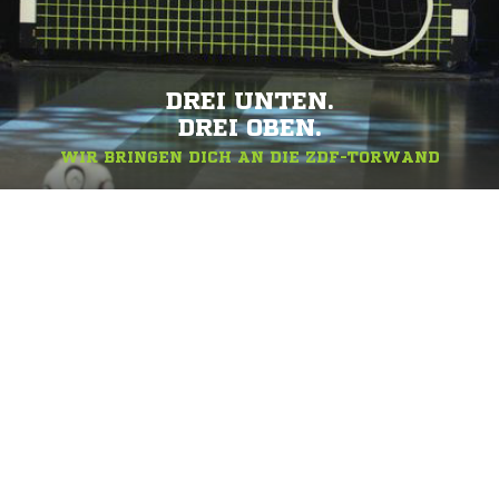
DREI UNTEN.
DREI OBEN.
WIR BRINGEN DICH AN DIE ZDF-TORWAND