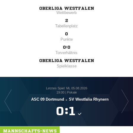
OBERLIGA WESTFALEN
Wettbewerb
2
Tabellenplatz
0
Punkte
0:0
Torverhältnis
OBERLIGA WESTFALEN
Spielklasse
Letztes Spiel: Mi, 05.08.2026
19:00 | Pokale
ASC 09 Dortmund
-
SV Westfalia Rhynern

:

MANNSCHAFTS-NEWS