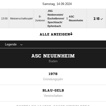
Samstag, 14.09.2024
JSG
Neidenstein/​
B-
ASC
:

:

13:00
Meisterschaftsspiel
Eschelbronn/​
Junioren
Neuenheim
Spechbach/​
Epfenbach
ALLE ANZEIGEN
Legende
ASC NEUENHEIM
Baden
1978
Gründungsjahr
BLAU-GELB
Vereinsfarben