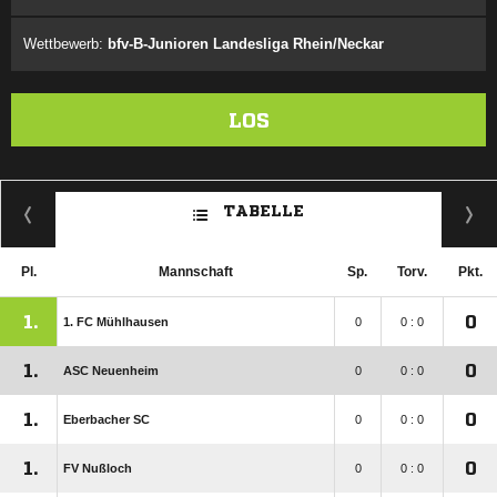
Wettbewerb:
bfv-B-Junioren Landesliga Rhein/Neckar
LOS
TABELLE
Pl.
Mannschaft
Sp.
Torv.
Pkt.
1.
0
1. FC Mühlhausen
0
0 : 0
1.
0
ASC Neuenheim
0
0 : 0
1.
0
Eberbacher SC
0
0 : 0
1.
0
FV Nußloch
0
0 : 0