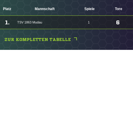
Platz
Mannschaft
Spiele
Tore
1.
6
TSV 1863 Mudau
1
ZUR KOMPLETTEN TABELLE