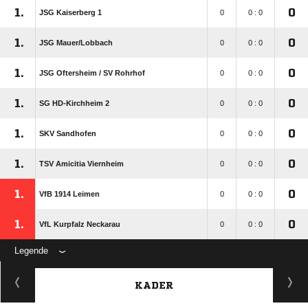
1.
0
JSG Kaiserberg 1
0
0 : 0
1.
0
JSG Mauer/​Lobbach
0
0 : 0
1.
0
JSG Oftersheim /​ SV Rohrhof
0
0 : 0
1.
0
SG HD-Kirchheim 2
0
0 : 0
1.
0
SKV Sandhofen
0
0 : 0
1.
0
TSV Amicitia Viernheim
0
0 : 0
1.
0
VfB 1914 Leimen
0
0 : 0
1.
0
VfL Kurpfalz Neckarau
0
0 : 0
Legende
KADER