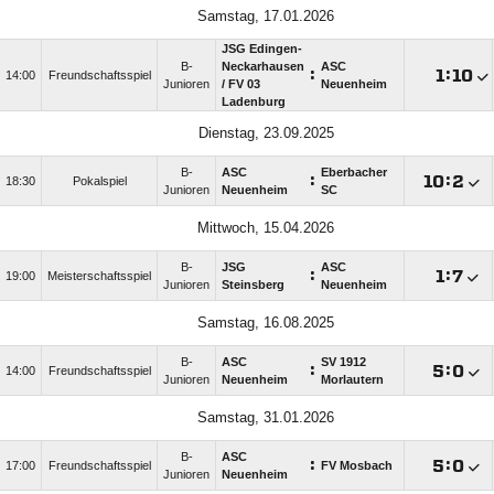
Samstag, 17.01.2026
JSG Edingen-
B-
Neckarhausen
ASC
:

:

14:00
Freundschaftsspiel
Junioren
/​ FV 03
Neuenheim
Ladenburg
Dienstag, 23.09.2025
B-
ASC
Eberbacher
:

:

18:30
Pokalspiel
Junioren
Neuenheim
SC
Mittwoch, 15.04.2026
B-
JSG
ASC
:

:

19:00
Meisterschaftsspiel
Junioren
Steinsberg
Neuenheim
Samstag, 16.08.2025
B-
ASC
SV 1912
:

:

14:00
Freundschaftsspiel
Junioren
Neuenheim
Morlautern
Samstag, 31.01.2026
B-
ASC
:

:

17:00
Freundschaftsspiel
FV Mosbach
Junioren
Neuenheim