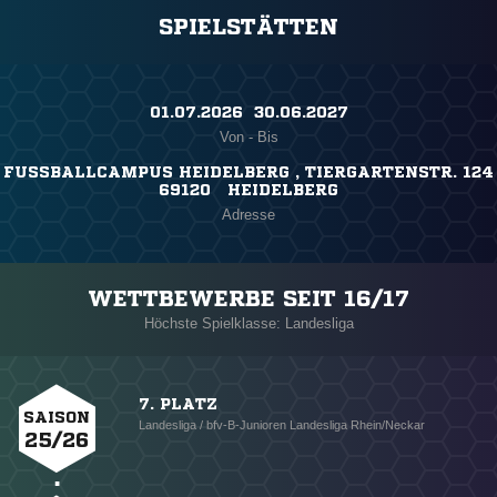
SPIELSTÄTTEN
01.07.2026 ​ 30.06.2027
Von - Bis
FUSSBALLCAMPUS HEIDELBERG , TIERGARTENSTR. 124
69120 HEIDELBERG
Adresse
WETTBEWERBE SEIT 16/17
Höchste Spielklasse: Landesliga
7. PLATZ
SAISON
Landesliga / bfv-B-Junioren Landesliga Rhein/Neckar
25/26