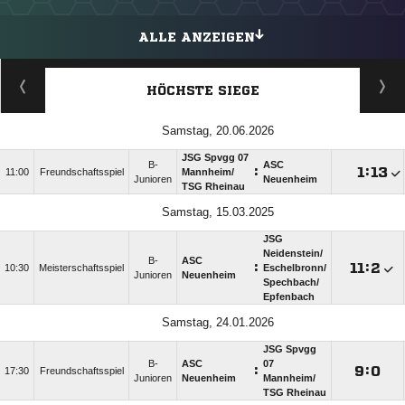
ALLE ANZEIGEN
HÖCHSTE SIEGE
Samstag, 20.06.2026
JSG Spvgg 07
B-
ASC
:

:

11:00
Freundschaftsspiel
Mannheim/​
Junioren
Neuenheim
TSG Rheinau
Samstag, 15.03.2025
JSG
Neidenstein/​
B-
ASC
:

:

10:30
Meisterschaftsspiel
Eschelbronn/​
Junioren
Neuenheim
Spechbach/​
Epfenbach
Samstag, 24.01.2026
JSG Spvgg
B-
ASC
07
:

:

17:30
Freundschaftsspiel
Junioren
Neuenheim
Mannheim/​
TSG Rheinau