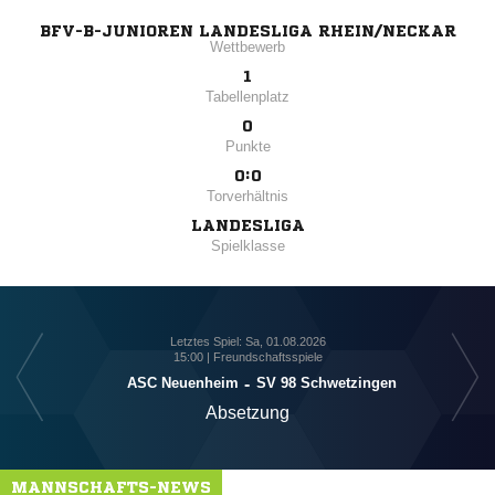
BFV-B-JUNIOREN LANDESLIGA RHEIN/NECKAR
Wettbewerb
1
Tabellenplatz
0
Punkte
0:0
Torverhältnis
LANDESLIGA
Spielklasse
Letztes Spiel: Sa, 01.08.2026
15:00 | Freundschaftsspiele
ASC Neuenheim
-
SV 98 Schwetzingen
Absetzung
MANNSCHAFTS-NEWS