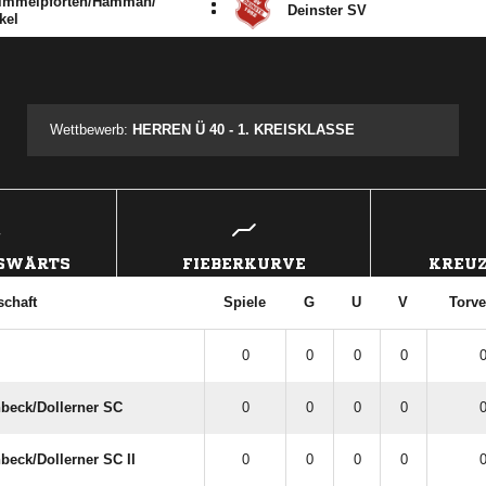
mmelpforten/​Hammah/​
:
Deinster SV
kel
ANZEIGE
Wettbewerb:
HERREN Ü 40 - 1. KREISKLASSE
USWÄRTS
FIEBERKURVE
KREUZ
chaft
Spiele
G
U
V
Torve
0
0
0
0
0
beck/​Dollerner SC
0
0
0
0
0
eck/​Dollerner SC II
0
0
0
0
0