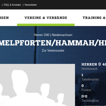
|
FAQ & Kontakt
|
Newsletter
Link
IGEN
VEREINE & VERBÄNDE
TRAINING &
Herren Ü40
|
Niedersachsen
MELPFORTEN/HAMMAH/H
Zur Vereinsseite
HERREN Ü 40
Wettbewerb
1
Tabellenplatz
0
Punkte
0:0
Torverhältnis