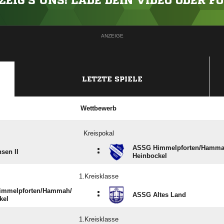
ZEIG'S UNS! LADE DEIN VIDEO ODER F
ANZEIGE
LETZTE SPIELE
Wettbewerb
Kreispokal
ASSG Himmelpforten/​Hammah
:
sen II
Heinbockel
1.Kreisklasse
mmelpforten/​Hammah/​
:
ASSG Altes Land
kel
1.Kreisklasse