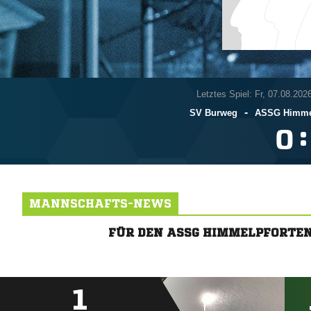
Letztes Spiel: Fr, 07.08.202
-
SV Burweg
ASSG Himmel
:

MANNSCHAFTS-NEWS
FÜR DEN ASSG HIMMELPFORTE
1