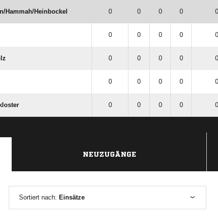
/​Hammah/​Heinbockel
0
0
0
0
0
0
0
0
0
0
lz
0
0
0
0
0
0
0
0
0
0
loster
0
0
0
0
0
NEUZUGÄNGE
Sortiert nach:
Einsätze