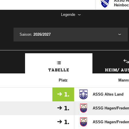
ASSG Hi
Heinboc
Legende
Saison:
2026/2027
TABELLE
HEIM/ A
Platz
Manns
1.
ASSG Altes Land
1.
ASSG Hagen/​Freden
1.
ASSG Hagen/​Fredenb