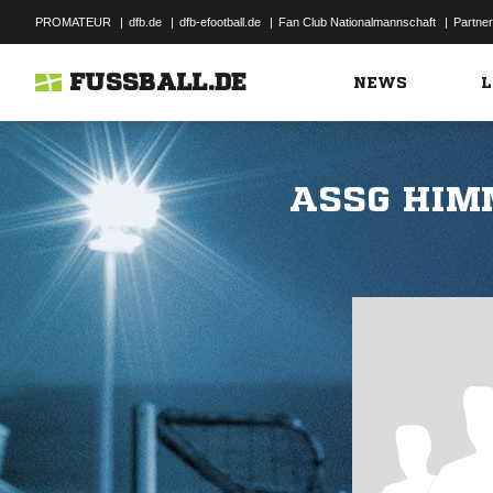
PROMATEUR
|
dfb.de
|
dfb-efootball.de
|
Fan Club Nationalmannschaft
|
Partner
FUSSBALL.DE
NEWS
L
ASSG HIM