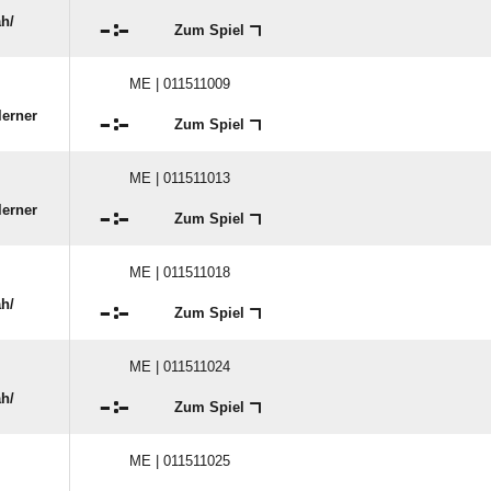
/​

:

Zum Spiel
ME | 011511009
lerner

:

Zum Spiel
ME | 011511013
lerner

:

Zum Spiel
ME | 011511018
/​

:

Zum Spiel
ME | 011511024
/​

:

Zum Spiel
ME | 011511025