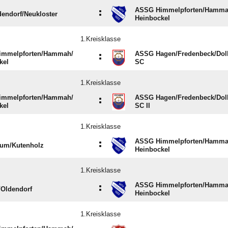
ASSG Himmelpforten/​Hammah
:
endorf/​Neukloster
Heinbockel
1.Kreisklasse
mmelpforten/​Hammah/​
ASSG Hagen/​Fredenbeck/​Dol
:
kel
SC
1.Kreisklasse
mmelpforten/​Hammah/​
ASSG Hagen/​Fredenbeck/​Dol
:
kel
SC II
1.Kreisklasse
ASSG Himmelpforten/​Hammah
:
um/​Kutenholz
Heinbockel
1.Kreisklasse
ASSG Himmelpforten/​Hammah
:
​Oldendorf
Heinbockel
1.Kreisklasse