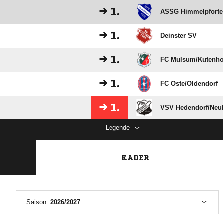
1.
ASSG Himmelpforten
1.
Deinster SV
1.
FC Mulsum/​Kutenho
1.
FC Oste/​Oldendorf
1.
VSV Hedendorf/​Neuk
Legende
KADER
Saison:
2026/2027