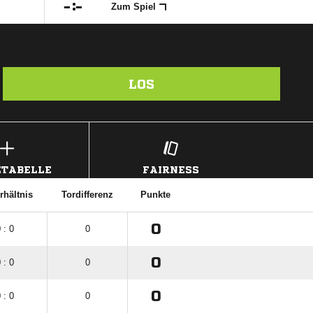

:

Zum Spiel
LOS
TABELLE
FAIRNESS
rhältnis
Tordifferenz
Punkte
0
 : 0
0
0
 : 0
0
0
 : 0
0