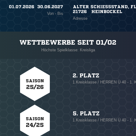
01.07.2026 ​ 30.06.2027
ALTER SCHIESSSTAND, FL
21726 HEINBOCKEL
Von - Bis
Adresse
WETTBEWERBE SEIT 01/02
Höchste Spielklasse: Kreisliga
2. PLATZ
SAISON
1.Kreisklasse / HERREN Ü 40 - 1
25/26
5. PLATZ
SAISON
1.Kreisklasse / HERREN Ü 40 - 1
24/25