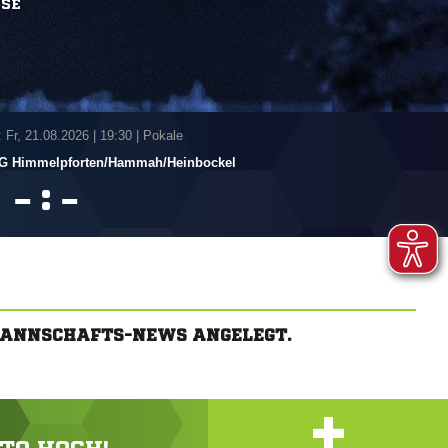
SSE
 Fr, 21.08.2026
|
19:30 | Pokale
 Himmelpforten/​Hammah/​Heinbockel
:


MANNSCHAFTS-NEWS ANGELEGT.
+