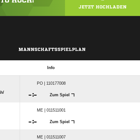
OTO HOCH!
JETZT HOCHLADEN
MANNSCHAFTSSPIELPLAN
Info
PO | 110177008
/​

:

Zum Spiel
ME | 011511001

:

Zum Spiel
ME | 011511007