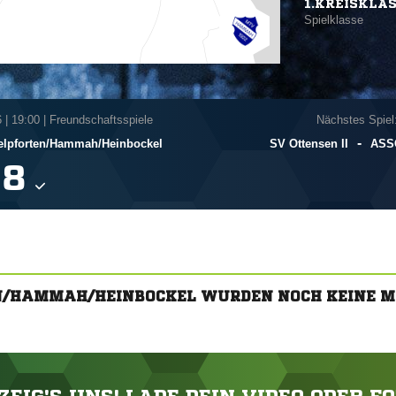
1.KREISKLA
Spielklasse
6
|
19:00 | Freundschaftsspiele
Nächstes Spiel:
-
pforten/​Hammah/​Heinbockel
SV Ottensen II
ASSG

N/HAMMAH/HEINBOCKEL WURDEN NOCH KEINE 