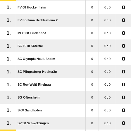
1.
0
FV 08 Hockenheim
0
0 : 0
1.
0
FV Fortuna Heddesheim 2
0
0 : 0
1.
0
MFC 08 Lindenhof
0
0 : 0
1.
0
SC 1910 Käfertal
0
0 : 0
1.
0
SC Olympia Neulußheim
0
0 : 0
1.
0
SC Pfingstberg-Hochstätt
0
0 : 0
1.
0
SC Rot-Weiß Rheinau
0
0 : 0
1.
0
SG Oftersheim
0
0 : 0
1.
0
SKV Sandhofen
0
0 : 0
1.
0
SV 98 Schwetzingen
0
0 : 0