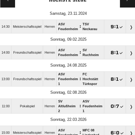
HÖCHSTE SIEGE
Samstag, 23.11.2024
ASV
TSV
:

:

14:30
Meisterschaftsspiel
Herren
Feudenheim
Neckarau
Sonntag, 09.02.2025
ASV
SV
:

:

14:00
Freundschaftsspiel
Herren
Feudenheim
Ruchheim
Sonntag, 24.08.2025
ASV
FC
:

:

13:00
Freundschaftsspiel
Herren
Feudenheim
Hochstätt
1
Türkspor
Sonntag, 02.08.2026
SV
ASV
:

:

11:00
Pokalspiel
Herren
Altlußheim
Feudenheim
2
1
Sonntag, 22.03.2026
ASV
MFC 08
:

:

15:00
Meisterschaftsspiel
Herren