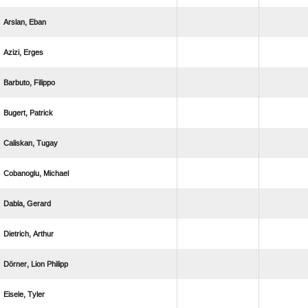
 
 
 
 
 
 
 
 
  
 