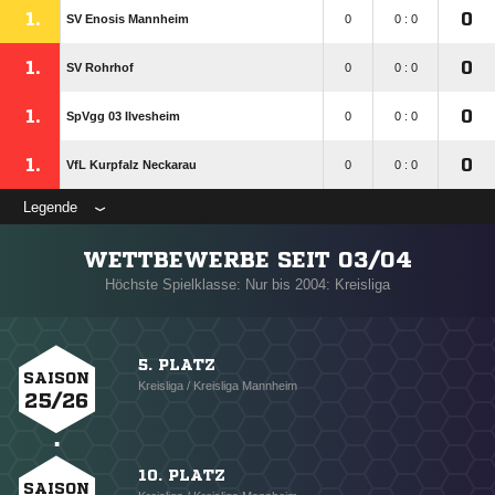
1.
0
SV Enosis Mannheim
0
0 : 0
1.
0
SV Rohrhof
0
0 : 0
1.
0
SpVgg 03 Ilvesheim
0
0 : 0
1.
0
VfL Kurpfalz Neckarau
0
0 : 0
Legende
WETTBEWERBE SEIT 03/04
Höchste Spielklasse: Nur bis 2004: Kreisliga
5. PLATZ
SAISON
Kreisliga / Kreisliga Mannheim
25/26
10. PLATZ
SAISON