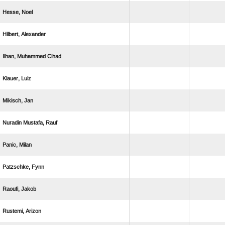
 
 
  
 
 
  
 
 
 
 