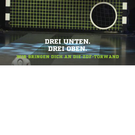
DREI UNTEN.
DREI OBEN.
WIR BRINGEN DICH AN DIE ZDF-TORWAND