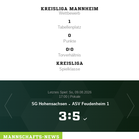
KREISLIGA MANNHEIM
Wettbewerb
1
Tabellenplatz
0
Punkte
0:0
Torverhältnis
KREISLIGA
Spielklasse
Letztes Spiel: So, 09.08.2026
17:00 | Pokale
SG Hohensachsen
-
ASV Feudenheim 1

:

MANNSCHAFTS-NEWS