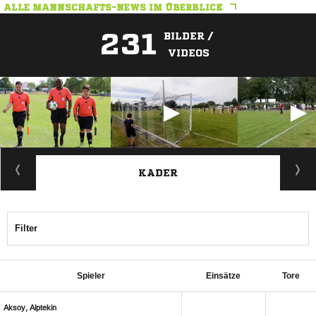
ALLE MANNSCHAFTS-NEWS IM ÜBERBLICK
231
BILDER /
VIDEOS
ANZEIGE
KADER
Filter
Spieler
Einsätze
Tore
 