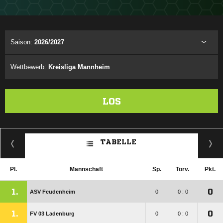
Saison:
2026/2027
Wettbewerb:
Kreisliga Mannheim
LOS
TABELLE
Pl.
Mannschaft
Sp.
Torv.
Pkt.
1.
0
ASV Feudenheim
0
0 : 0
1.
0
FV 03 Ladenburg
0
0 : 0