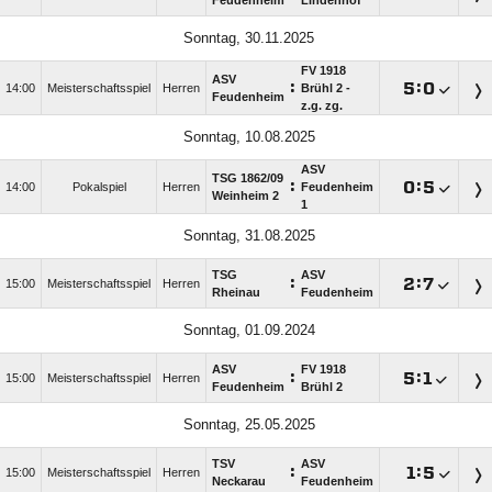
Feudenheim
Lindenhof
Sonntag, 30.11.2025
FV 1918
ASV
:

:

14:00
Meisterschaftsspiel
Herren
Brühl 2 -
Feudenheim
z.g. zg.
Sonntag, 10.08.2025
ASV
TSG 1862/​09
:

:

14:00
Pokalspiel
Herren
Feudenheim
Weinheim 2
1
Sonntag, 31.08.2025
TSG
ASV
:

:

15:00
Meisterschaftsspiel
Herren
Rheinau
Feudenheim
Sonntag, 01.09.2024
ASV
FV 1918
:

:

15:00
Meisterschaftsspiel
Herren
Feudenheim
Brühl 2
Sonntag, 25.05.2025
TSV
ASV
:

:

15:00
Meisterschaftsspiel
Herren
Neckarau
Feudenheim