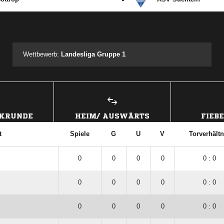
ANZEIGE
Wettbewerb:
Landesliga Gruppe 1
CKRUNDE
HEIM/ AUSWÄRTS
FIEB
t
Spiele
G
U
V
Torverhältn
0
0
0
0
0 : 0
0
0
0
0
0 : 0
0
0
0
0
0 : 0