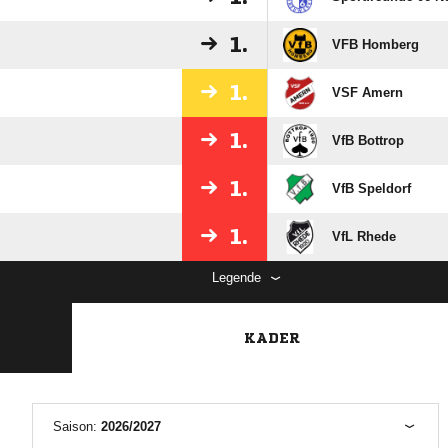
1.
VFB Homberg
1.
VSF Amern
1.
VfB Bottrop
1.
VfB Speldorf
1.
VfL Rhede
Legende
KADER
Saison:
2026/2027