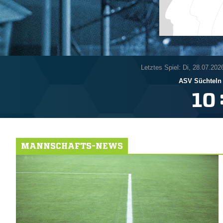
Letztes Spiel: Di, 28.07.202
ASV Süchteln

MANNSCHAFTS-NEWS