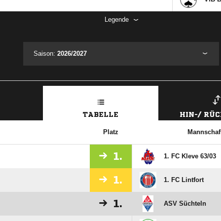
Legende
Saison:
2026/2027
TABELLE
HIN-/ RÜ
Platz
Mannschaf
1.
1. FC Kleve 63/​03
1.
1. FC Lintfort
1.
ASV Süchteln