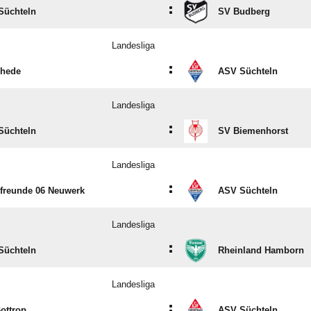
:
Süchteln
SV Budberg
Landesliga
:
Rhede
ASV Süchteln
Landesliga
:
Süchteln
SV Biemenhorst
Landesliga
:
freunde 06 Neuwerk
ASV Süchteln
Landesliga
:
Süchteln
Rheinland Hamborn
Landesliga
:
ottrop
ASV Süchteln