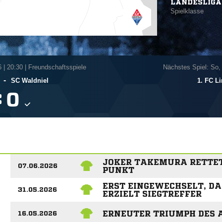
LANDESLIGA
Spielklasse
6
|
20:30 | Freundschaftsspiele
Nächstes Spiel: So,
-
SC Waldniel
1. FC Li
:

JOKER TAKEMURA RETTET 
07.06.2026
PUNKT
ERST EINGEWECHSELT, DA
31.05.2026
ERZIELT SIEGTREFFER
ERNEUTER TRIUMPH DES 
16.05.2026