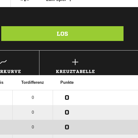
LOS
ERKURVE
KREUZTABELLE
is
Tordifferenz
Punkte
0
0
0
0
0
0