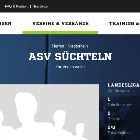
|
FAQ & Kontakt
|
Newsletter
Link
IGEN
VEREINE & VERBÄNDE
TRAINING &
Herren
|
Niederrhein
ASV SÜCHTELN
Zur Vereinsseite
LANDESLIGA
Wettbewerb
1
Tabellenplatz
0
Punkte
0:0
Torverhältnis