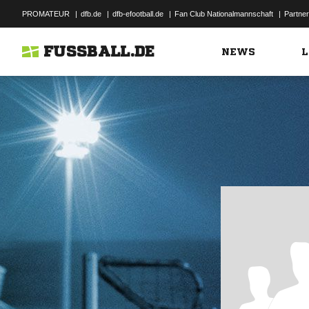
PROMATEUR
|
dfb.de
|
dfb-efootball.de
|
Fan Club Nationalmannschaft
|
Partner
FUSSBALL.DE
NEWS
L