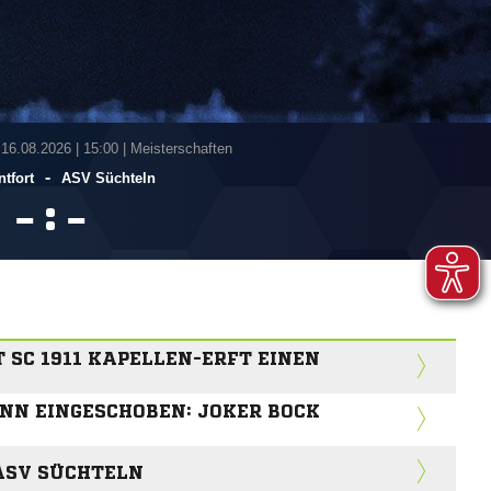
 16.08.2026
|
15:00 | Meisterschaften
-
ntfort
ASV Süchteln
:


SC 1911 KAPELLEN-ERFT EINEN
NN EINGESCHOBEN: JOKER BOCK
ASV SÜCHTELN