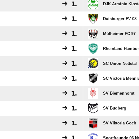
1.
DJK Arminia Klost
1.
Duisburger FV 08
1.
Mülheimer FC 97
1.
Rheinland Hambo
1.
SC Union Nettetal
1.
SC Victoria Mennr
1.
SV Biemenhorst
1.
SV Budberg
1.
SV Viktoria Goch
1.
Sportfreunde 06 N