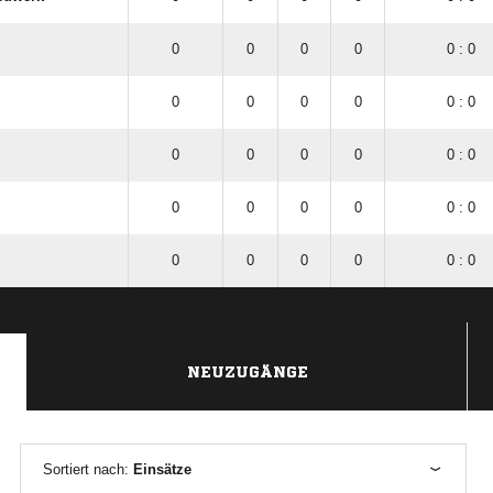
0
0
0
0
0 : 0
0
0
0
0
0 : 0
0
0
0
0
0 : 0
0
0
0
0
0 : 0
0
0
0
0
0 : 0
NEUZUGÄNGE
Sortiert nach:
Einsätze