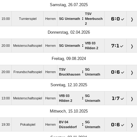
Samstag, 26.07.2025
TSV
:

:

15:00
Turnierspiel
Herren
SG Unterrath
Meerbusch
2
Donnerstag, 02.04.2026
VfB 03
:

:

20:00
Meisterschaftsspiel
Herren
SG Unterrath
Hilden 2
Freitag, 09.08.2024
TSV
SG
:

:

20:00
Freundschaftsspiel
Herren
Bruckhausen
Unterrath
Sonntag, 12.10.2025
VfB 03
SG
:

:

13:00
Meisterschaftsspiel
Herren
Hilden 2
Unterrath
Mittwoch, 15.10.2025
BV 04
SG
:

:

19:30
Pokalspiel
Herren
Düsseldorf
Unterrath