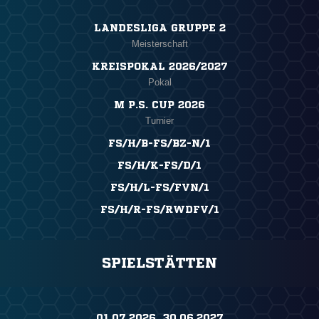
LANDESLIGA GRUPPE 2
Meisterschaft
KREISPOKAL 2026/2027
Pokal
M P.S. CUP 2026
Turnier
FS/H/B-FS/BZ-N/1
FS/H/K-FS/D/1
FS/H/L-FS/FVN/1
FS/H/R-FS/RWDFV/1
SPIELSTÄTTEN
01.07.2026 ​ 30.06.2027