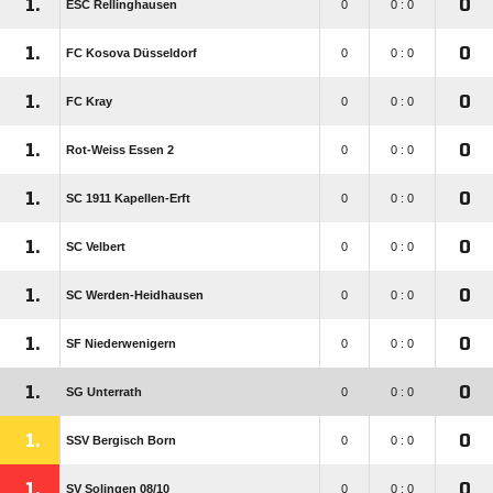
1.
0
ESC Rellinghausen
0
0 : 0
1.
0
FC Kosova Düsseldorf
0
0 : 0
1.
0
FC Kray
0
0 : 0
1.
0
Rot-Weiss Essen 2
0
0 : 0
1.
0
SC 1911 Kapellen-Erft
0
0 : 0
1.
0
SC Velbert
0
0 : 0
1.
0
SC Werden-Heidhausen
0
0 : 0
1.
0
SF Niederwenigern
0
0 : 0
1.
0
SG Unterrath
0
0 : 0
1.
0
SSV Bergisch Born
0
0 : 0
1.
0
SV Solingen 08/​10
0
0 : 0