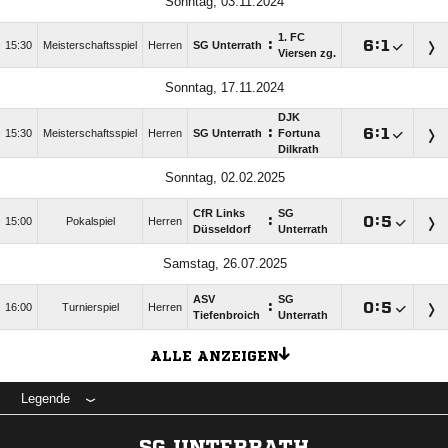
Sonntag, 03.11.2024
1. FC
:

:

15:30
Meisterschaftsspiel
Herren
SG Unterrath
Viersen zg.
Sonntag, 17.11.2024
DJK
:

:

15:30
Meisterschaftsspiel
Herren
SG Unterrath
Fortuna
Dilkrath
Sonntag, 02.02.2025
CfR Links
SG
:

:

15:00
Pokalspiel
Herren
Düsseldorf
Unterrath
Samstag, 26.07.2025
ASV
SG
:

:

16:00
Turnierspiel
Herren
Tiefenbroich
Unterrath
ALLE ANZEIGEN
Legende
SG UNTERRATH