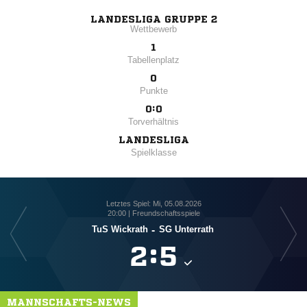
LANDESLIGA GRUPPE 2
Wettbewerb
1
Tabellenplatz
0
Punkte
0:0
Torverhältnis
LANDESLIGA
Spielklasse
Letztes Spiel: Mi, 05.08.2026
20:00 | Freundschaftsspiele
TuS Wickrath
-
SG Unterrath

:

MANNSCHAFTS-NEWS