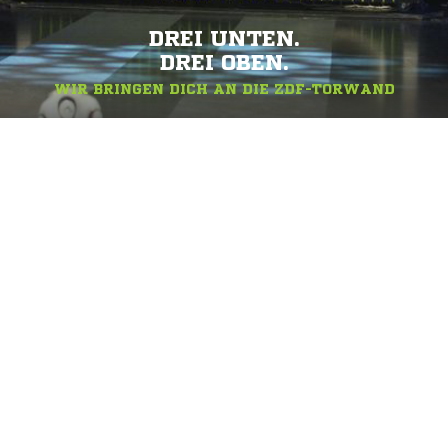
DREI UNTEN.
DREI OBEN.
WIR BRINGEN DICH AN DIE ZDF-TORWAND