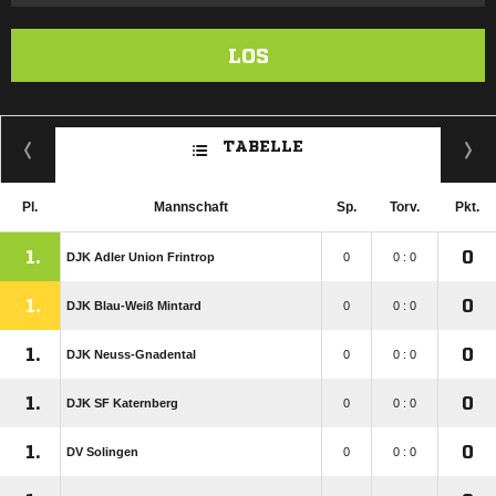
LOS
TABELLE
Pl.
Mannschaft
Sp.
Torv.
Pkt.
1.
0
DJK Adler Union Frintrop
0
0 : 0
1.
0
DJK Blau-Weiß Mintard
0
0 : 0
1.
0
DJK Neuss-Gnadental
0
0 : 0
1.
0
DJK SF Katernberg
0
0 : 0
1.
0
DV Solingen
0
0 : 0