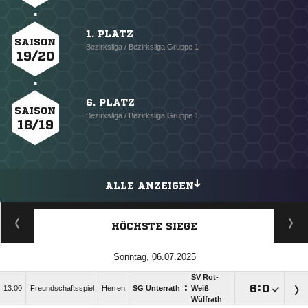
1. PLATZ
SAISON
Bezirksliga / Bezirksliga Gruppe 1
19/20
6. PLATZ
SAISON
Bezirksliga / Bezirksliga Gruppe 1
18/19
ALLE ANZEIGEN
HÖCHSTE SIEGE
Sonntag, 06.07.2025
SV Rot-
:

:

13:00
Freundschaftsspiel
Herren
SG Unterrath
Weiß
Wülfrath