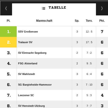
TABELLE
Pl.
Mannschaft
Sp.
Torv.
Pkt.
1.
7
SSV Großensee
3
12 : 5
2.
6
Tralauer SV
3
17 : 5
3.
6
SV Eintracht Segeberg
2
7 : 2
4.
6
FSG Alsterland
2
9 : 5
5.
6
SV Wahlstedt
3
6 : 4
6.
6
SG Bargteheide-Hammoor
3
7 : 10
7.
4
Leezener SC
2
5 : 3
8.
3
SV Henstedt-Ulzburg
3
7 : 7