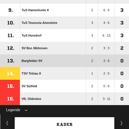
9.
3
TuS Hartenholm II
2
6 : 6
10.
3
TuS Teutonia Alveslohe
3
4 : 6
11.
3
TuS Hoisdorf
3
6 : 13
12.
2
SV Bor. Möhnsen
2
3 : 3
13.
0
Bargfelder SV
2
3 : 6
14.
0
TSV Trittau II
1
2 : 5
15.
0
SV Sülfeld
2
0 : 6
16.
0
VfL Oldesloe
2
3 : 11
Legende
KADER