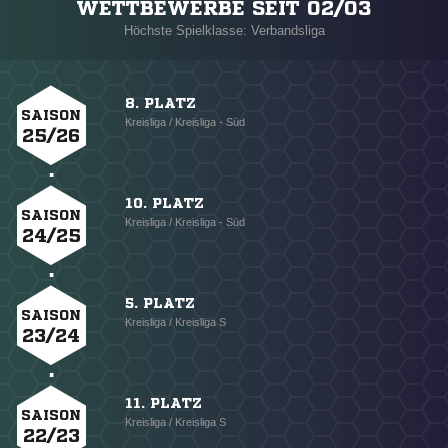
WETTBEWERBE SEIT 02/03
Höchste Spielklasse: Verbandsliga
8. PLATZ
SAISON
Kreisliga / Kreisliga - Süd
25/26
10. PLATZ
SAISON
Kreisliga / Kreisliga - Süd
24/25
5. PLATZ
SAISON
Kreisliga / Kreisliga S
23/24
11. PLATZ
SAISON
Kreisliga / Kreisliga S
22/23