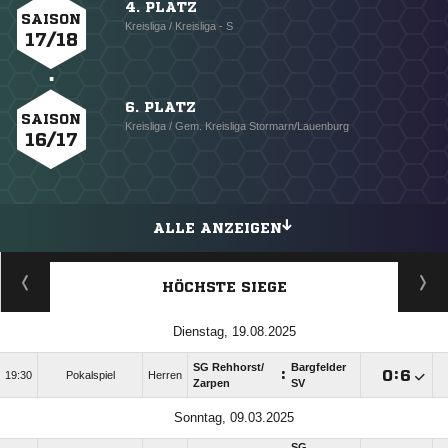
4. PLATZ
SAISON
Kreisliga / Kreisliga - S
17/18
6. PLATZ
SAISON
Kreisliga / Gem. Kreisliga Stormarn/Lauenburg
16/17
ALLE ANZEIGEN
HÖCHSTE SIEGE
Dienstag, 19.08.2025
SG Rehhorst/​
Bargfelder
:

:

19:30
Pokalspiel
Herren
Zarpen
SV
Sonntag, 09.03.2025
SG