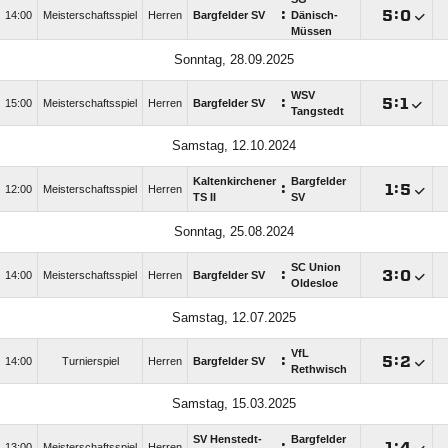
:

:

14:00
Meisterschaftsspiel
Herren
Bargfelder SV
Dänisch-
Müssen
Sonntag, 28.09.2025
WSV
:

:

15:00
Meisterschaftsspiel
Herren
Bargfelder SV
Tangstedt
Samstag, 12.10.2024
Kaltenkirchener
Bargfelder
:

:

12:00
Meisterschaftsspiel
Herren
TS II
SV
Sonntag, 25.08.2024
SC Union
:

:

14:00
Meisterschaftsspiel
Herren
Bargfelder SV
Oldesloe
Samstag, 12.07.2025
VfL
:

:

14:00
Turnierspiel
Herren
Bargfelder SV
Rethwisch
Samstag, 15.03.2025
SV Henstedt-
Bargfelder
:

:

13:00
Meisterschaftsspiel
Herren