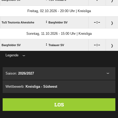
Freitag, 02.10.2026 - 20:00 Uhr | Kreisliga
:

:

TuS Teutonia Alveslohe
Bargfelder SV
Sonntag, 11.10.2026 - 15:00 Uhr | Kreisliga
:

:

Bargfelder SV
Tralauer SV
Legende
ANZEIGE
Saison:
2026/2027
Wettbewerb:
Kreisliga - Südwest
LOS