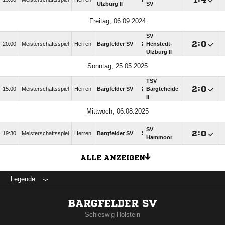
Ulzburg II
SV
Freitag, 06.09.2024
SV
:

:

20:00
Meisterschaftsspiel
Herren
Bargfelder SV
Henstedt-
Ulzburg II
Sonntag, 25.05.2025
TSV
:

:

15:00
Meisterschaftsspiel
Herren
Bargfelder SV
Bargteheide
II
Mittwoch, 06.08.2025
SV
:

:

19:30
Meisterschaftsspiel
Herren
Bargfelder SV
Hammoor
ALLE ANZEIGEN
Legende
BARGFELDER SV
Schleswig-Holstein