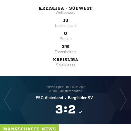
KREISLIGA - SÜDWEST
Wettbewerb
13
Tabellenplatz
0
Punkte
3:6
Torverhältnis
KREISLIGA
Spielklasse
Letztes Spiel: Do, 06.08.2026
20:00 | Meisterschaften
FSG Alsterland
-
Bargfelder SV

:

MANNSCHAFTS-NEWS