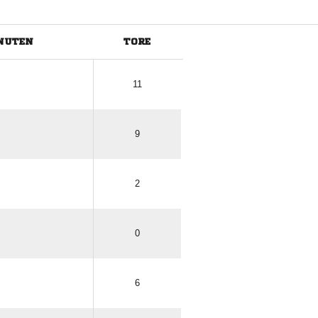
NUTEN
TORE
ANZEIGE
11
9
2
0
6