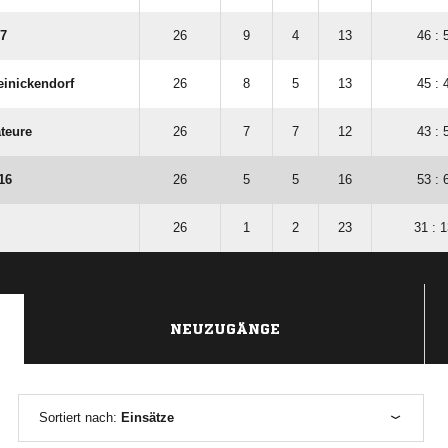
17
26
9
4
13
46 : 
einickendorf
26
8
5
13
45 : 
teure
26
7
7
12
43 : 
16
26
5
5
16
53 : 
26
1
2
23
31 : 
NEUZUGÄNGE
Sortiert nach:
Einsätze