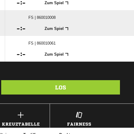

:

Zum Spiel
FS | 860010008

:

Zum Spiel
FS | 860010061

:

Zum Spiel
LOS
KREUZTABELLE
FAIRNESS