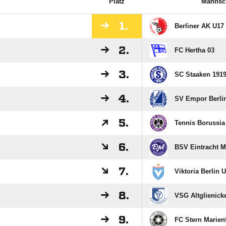
Platz
Mannsc
1.
Berliner AK U17
2.
FC Hertha 03
3.
SC Staaken 191
4.
SV Empor Berli
5.
Tennis Borussia
6.
BSV Eintracht M
7.
Viktoria Berlin 
8.
VSG Altglienick
9.
FC Stern Marien