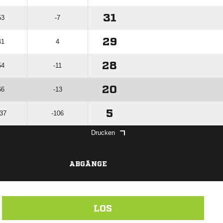
31
53
-7
29
41
4
28
54
-11
20
66
-13
5
137
-106
Drucken
ABGÄNGE
LOS