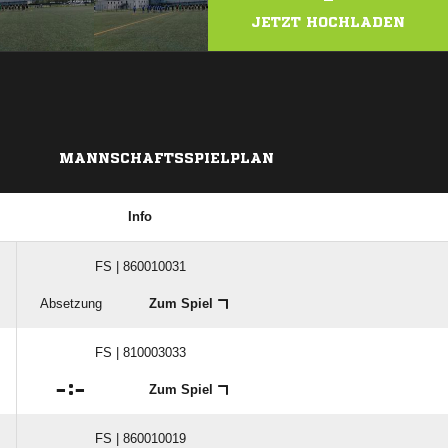
JETZT HOCHLADEN
MANNSCHAFTSSPIELPLAN
Info
FS | 860010031
Absetzung
Zum Spiel
FS | 810003033

:

Zum Spiel
FS | 860010019