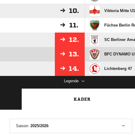
10.
Viktoria Mitte U
11.
Füchse Berlin R
12.
SC Berliner Ama
13.
BFC DYNAMO U
14.
Lichtenberg 47
Legende
KADER
Saison:
2025/2026