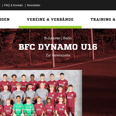
|
FAQ & Kontakt
|
Newsletter
Link
IGEN
VEREINE & VERBÄNDE
TRAINING &
B-Junioren
|
Berlin
BFC DYNAMO U16
Zur Vereinsseite