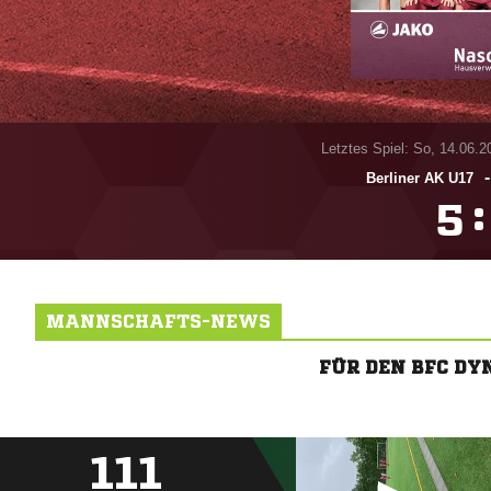
Letztes Spiel: So, 14.06.2
Berliner AK U17
:

MANNSCHAFTS-NEWS
FÜR DEN BFC D
111