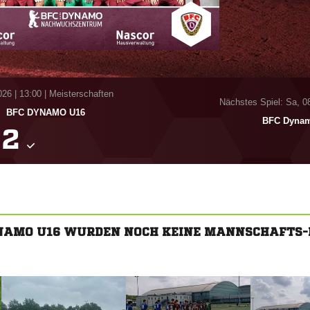
026
|
13:00 | Meisterschaften
Nächstes Spiel: Sa, 0
-
BFC DYNAMO U16
BFC Dynam

YNAMO U16 WURDEN NOCH KEINE MANNSCHAFTS-