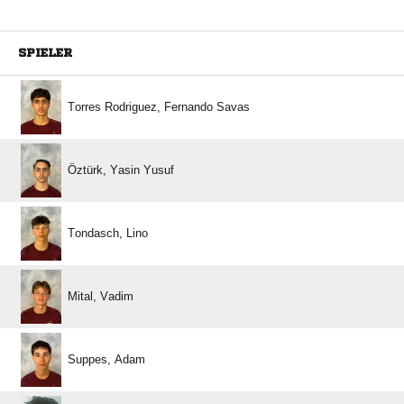
SPIELER
   
  
 
 
 