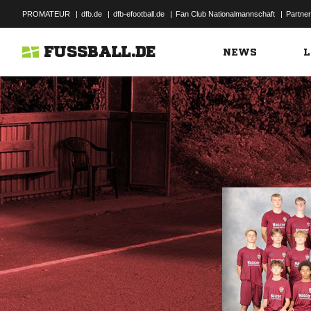
PROMATEUR
|
dfb.de
|
dfb-efootball.de
|
Fan Club Nationalmannschaft
|
Partner
FUSSBALL.DE
NEWS
L