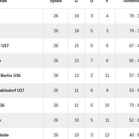
haft
Spiele
G
U
V
Torverhä
26
19
3
4
78 : 
26
18
5
3
79 : 
9 U17
26
15
5
6
67 : 
n
26
13
7
6
82 : 
 Berlin U16
26
13
2
11
57 : 
ahlsdorf U17
26
11
6
9
53 : 
U16
26
11
5
10
73 : 
e
26
10
5
11
52 : 
felde
26
10
3
13
40 : 