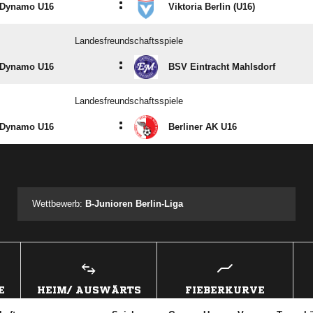
:
Dynamo U16
Viktoria Berlin (U16)
Landesfreundschaftsspiele
:
Dynamo U16
BSV Eintracht Mahlsdorf
Landesfreundschaftsspiele
:
Dynamo U16
Berliner AK U16
ANZEIGE
Wettbewerb:
B-Junioren Berlin-Liga
E
HEIM/ AUSWÄRTS
FIEBERKURVE