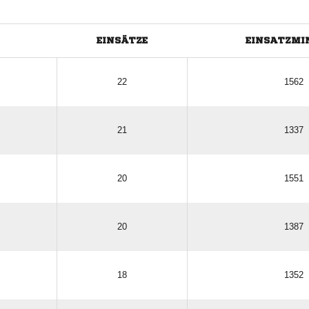
EINSÄTZE
EINSATZMI
22
1562
21
1337
20
1551
20
1387
18
1352