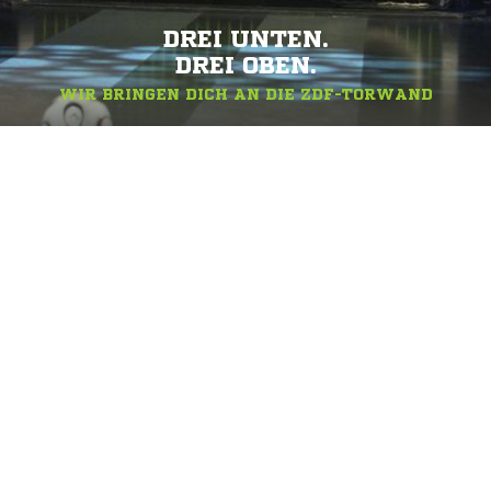
DREI UNTEN.
DREI OBEN.
WIR BRINGEN DICH AN DIE ZDF-TORWAND