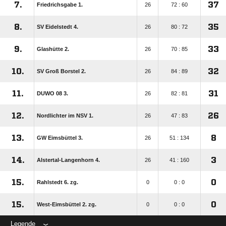
7.
37
Friedrichsgabe 1.
26
72 : 60
8.
35
SV Eidelstedt 4.
26
80 : 72
9.
33
Glashütte 2.
26
70 : 85
10.
32
SV Groß Borstel 2.
26
84 : 89
11.
31
DUWO 08 3.
26
82 : 81
12.
26
Nordlichter im NSV 1.
26
47 : 83
13.
8
GW Eimsbüttel 3.
26
51 : 134
14.
3
Alstertal-Langenhorn 4.
26
41 : 160
15.
0
Rahlstedt 6. zg.
0
0 : 0
15.
0
West-Eimsbüttel 2. zg.
0
0 : 0
Legende