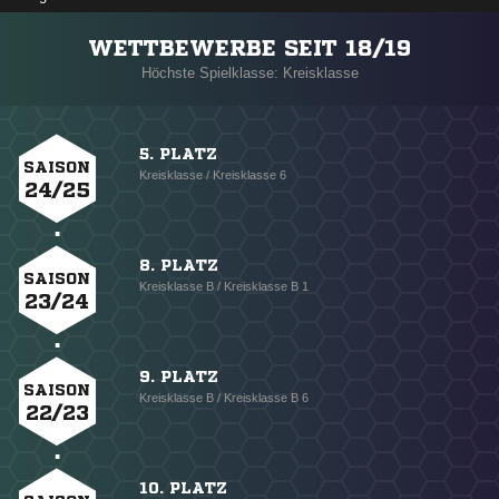
WETTBEWERBE SEIT 18/19
Höchste Spielklasse: Kreisklasse
5. PLATZ
SAISON
Kreisklasse / Kreisklasse 6
24/25
8. PLATZ
SAISON
Kreisklasse B / Kreisklasse B 1
23/24
9. PLATZ
SAISON
Kreisklasse B / Kreisklasse B 6
22/23
10. PLATZ