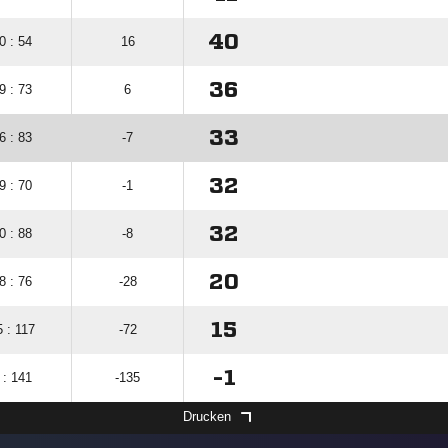
40
0 : 54
16
36
9 : 73
6
33
6 : 83
-7
32
9 : 70
-1
32
0 : 88
-8
20
8 : 76
-28
15
5 : 117
-72
-1
 : 141
-135
Drucken