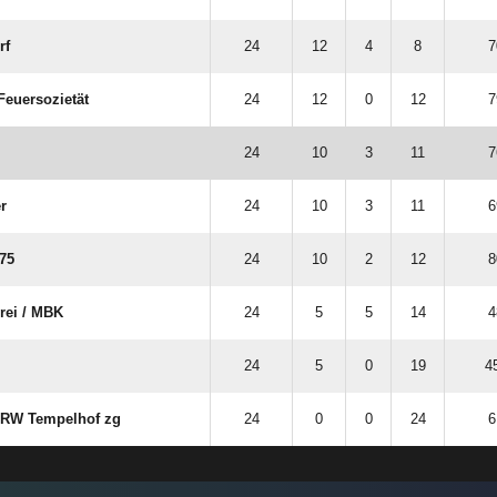
rf
24
12
4
8
7
 Feuersozietät
24
12
0
12
7
24
10
3
11
7
r
24
10
3
11
6
75
24
10
2
12
8
ei /​ MBK
24
5
5
14
4
24
5
0
19
4
​ RW Tempelhof zg
24
0
0
24
6