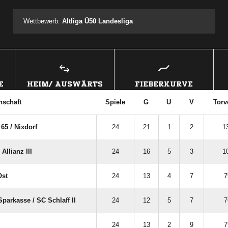
Wettbewerb:
Altliga Ü50 Landesliga
E
HEIM/ AUSWÄRTS
FIEBERKURVE
schaft
Spiele
G
U
V
Torv
5 /​ Nixdorf
24
21
1
2
1
llianz III
24
16
5
3
1
Ost
24
13
4
7
7
arkasse /​ SC Schlaff II
24
12
5
7
7
24
13
2
9
7