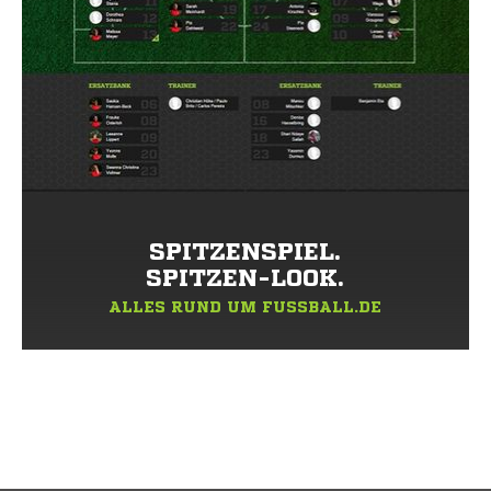
SPITZENSPIEL.
SPITZEN-LOOK.
ALLES RUND UM FUSSBALL.DE