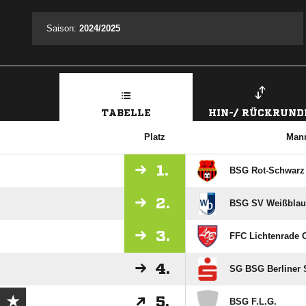
Saison:
2024/2025
TABELLE
HIN-/ RÜCKRUND
Platz
Mann
1.
BSG Rot-Schwarz 6
2.
BSG SV Weißblau A
3.
FFC Lichtenrade 
4.
SG BSG Berliner Sp
5.
BSG F.L.G.