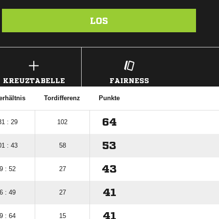
LOS
KREUZTABELLE
FAIRNESS
erhältnis
Tordifferenz
Punkte
64
31 : 29
102
53
01 : 43
58
43
9 : 52
27
41
6 : 49
27
41
9 : 64
15