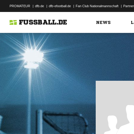
PROMATEUR
|
dfb.de
|
dfb-efootball.de
|
Fan Club Nationalmannschaft
|
Partner
FUSSBALL.DE
NEWS
L