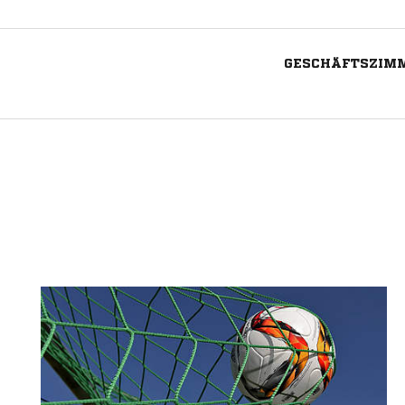
GESCHÄFTSZIMME
Nachricht an BSG DRVBUND