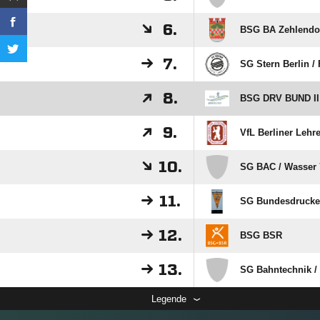
6.
BSG BA Zehlendo
7.
SG Stern Berlin /​
8.
BSG DRV BUND II
9.
VfL Berliner Lehre
10.
SG BAC /​ Wasser 
11.
SG Bundesdrucker
12.
BSG BSR
13.
SG Bahntechnik /
Legende