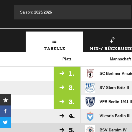
Saison:
2025/2026
TABELLE
HIN-/ RÜCKRUND
Platz
Mannschaft
1.
SC Berliner Amat
2.
SV Stern Britz II
3.
VFB Berlin 1911 II
4.
Viktoria Berlin III
5.
BSV Dersim IV