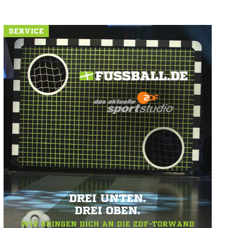
SERVICE
DREI UNTEN.
DREI OBEN.
WIR BRINGEN DICH AN DIE ZDF-TORWAND