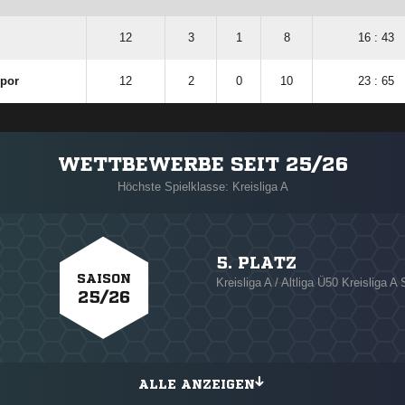
12
3
1
8
16 : 43
spor
12
2
0
10
23 : 65
WETTBEWERBE SEIT 25/26
Höchste Spielklasse: Kreisliga A
5. PLATZ
SAISON
Kreisliga A / Altliga Ü50 Kreisliga A 
25/26
ALLE ANZEIGEN