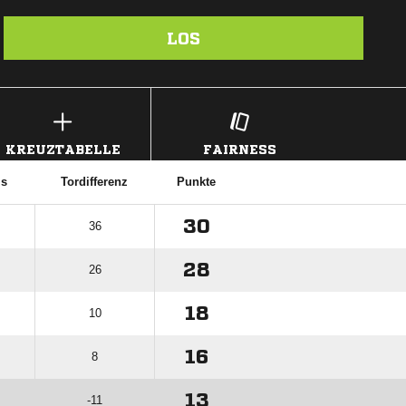
LOS
KREUZTABELLE
FAIRNESS
is
Tordifferenz
Punkte
30
36
28
26
18
10
16
8
13
-11