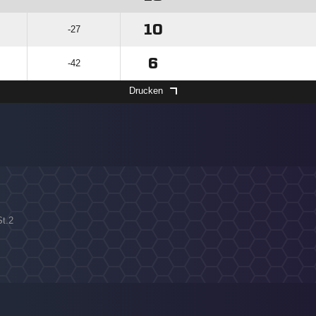
10
-27
6
-42
Drucken
St.2