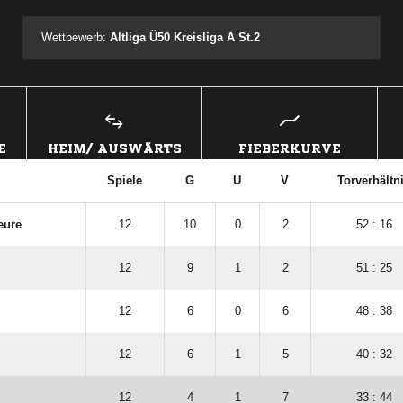
Wettbewerb:
Altliga Ü50 Kreisliga A St.2
E
HEIM/ AUSWÄRTS
FIEBERKURVE
Spiele
G
U
V
Torverhältn
eure
12
10
0
2
52 : 16
12
9
1
2
51 : 25
12
6
0
6
48 : 38
12
6
1
5
40 : 32
12
4
1
7
33 : 44