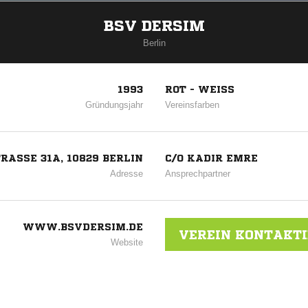
BSV DERSIM
Berlin
1993
ROT - WEISS
Gründungsjahr
Vereinsfarben
ASSE 31A, 10829 BERLIN
C/O KADIR EMRE
Adresse
Ansprechpartner
WWW.BSVDERSIM.DE
VEREIN KONTAKT
Website