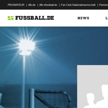
PROMATEUR
|
dfb.de
|
dfb-efootball.de
|
Fan Club Nationalmannschaft
|
Partner
FUSSBALL.DE
NEWS
L