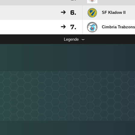
6.
SF Kladow II
7.
Cimbria Trabzon
Legende