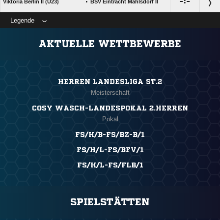
:

:

Viktoria Berlin II (U23)
BSV Eintracht Mahlsdorf II
Legende
ANZEIGE
AKTUELLE WETTBEWERBE
HERREN LANDESLIGA ST.2
Meisterschaft
COSY WASCH-LANDESPOKAL 2.HERREN
Pokal
FS/H/B-FS/BZ-B/1
FS/H/L-FS/BFV/1
FS/H/L-FS/FLB/1
SPIELSTÄTTEN