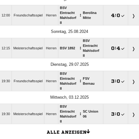
BSV
Eintracht
Berolina
:

:

12:00
Freundschaftsspiel
Herren
Mahlsdorf
Mitte
II
Sonntag, 25.08.2024
BSV
Eintracht
:

:

12:15
Meisterschaftsspiel
Herren
BSV 1892
Mahlsdorf
II
Dienstag, 29.07.2025
BSV
Eintracht
FSV
:

:

19:30
Freundschaftsspiel
Herren
Mahlsdorf
Bernau
II
Mittwoch, 03.12.2025
BSV
Eintracht
SC Union
:

:

19:30
Meisterschaftsspiel
Herren
Mahlsdorf
06
II
ALLE ANZEIGEN