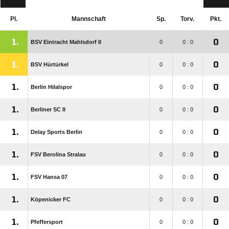
Pl.
Mannschaft
Sp.
Torv.
Pkt.
1.
0
BSV Eintracht Mahlsdorf II
0
0 : 0
1.
0
BSV Hürtürkel
0
0 : 0
1.
0
Berlin Hilalspor
0
0 : 0
1.
0
Berliner SC II
0
0 : 0
1.
0
Delay Sports Berlin
0
0 : 0
1.
0
FSV Berolina Stralau
0
0 : 0
1.
0
FSV Hansa 07
0
0 : 0
1.
0
Köpenicker FC
0
0 : 0
1.
0
Pfeffersport
0
0 : 0