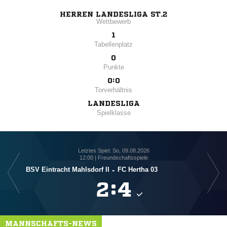
HERREN LANDESLIGA ST.2
Wettbewerb
1
Tabellenplatz
0
Punkte
0:0
Torverhältnis
LANDESLIGA
Spielklasse
Letztes Spiel: So, 09.08.2026
12:00 | Freundschaftsspiele
BSV Eintracht Mahlsdorf II
-
FC Hertha 03

:

MANNSCHAFTS-NEWS