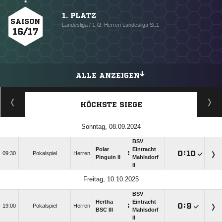
1. PLATZ
SAISON
Landesliga / 1./2. Herren Landesliga St.1
16/17
ALLE ANZEIGEN
HÖCHSTE SIEGE
Sonntag, 08.09.2024
BSV
Polar
Eintracht
:

:

09:30
Pokalspiel
Herren
Pinguin II
Mahlsdorf
II
Freitag, 10.10.2025
BSV
Hertha
Eintracht
:

:

19:00
Pokalspiel
Herren
BSC III
Mahlsdorf
II