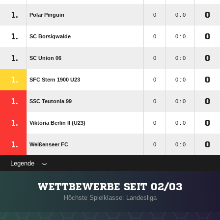
1.
0
Polar Pinguin
0
0 : 0
1.
0
SC Borsigwalde
0
0 : 0
1.
0
SC Union 06
0
0 : 0
1.
0
SFC Stern 1900 U23
0
0 : 0
1.
0
SSC Teutonia 99
0
0 : 0
1.
0
Viktoria Berlin II (U23)
0
0 : 0
1.
0
Weißenseer FC
0
0 : 0
Legende
WETTBEWERBE SEIT 02/03
Höchste Spielklasse: Landesliga