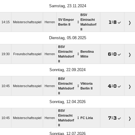
Samstag, 23.11.2024
BSV
SV Empor
Eintracht
:

:

14:15
Meisterschaftsspiel
Herren
Berlin II
Mahlsdorf
II
Dienstag, 05.08.2025
BSV
Eintracht
Berolina
:

:

19:30
Freundschaftsspiel
Herren
Mahlsdorf
Mitte
II
Sonntag, 22.09.2024
BSV
Eintracht
Viktoria
:

:

10:45
Meisterschaftsspiel
Herren
Mahlsdorf
Berlin II
II
Sonntag, 12.04.2026
BSV
Eintracht
:

:

10:45
Meisterschaftsspiel
Herren
FC Liria
Mahlsdorf
II
Sonntag, 12.07.2026