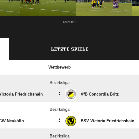
ANZEIGE
LETZTE SPIELE
Wettbewerb
Bezirksliga
:
ictoria Friedrichshain
VfB Concordia Britz
Bezirksliga
:
GW Neukölln
BSV Victoria Friedrichshain
Bezirksliga