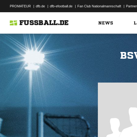
PROMATEUR
|
dfb.de
|
dfb-efootball.de
|
Fan Club Nationalmannschaft
|
Partner
FUSSBALL.DE
NEWS
L
BS