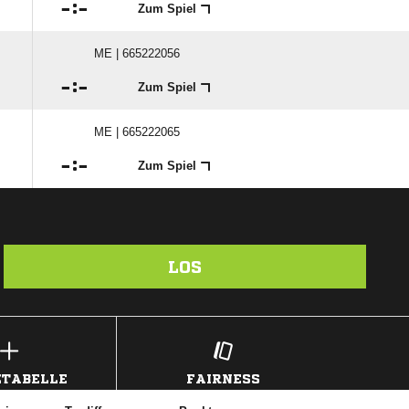

:

Zum Spiel
ME | 665222056

:

Zum Spiel
ME | 665222065

:

Zum Spiel
LOS
TABELLE
FAIRNESS