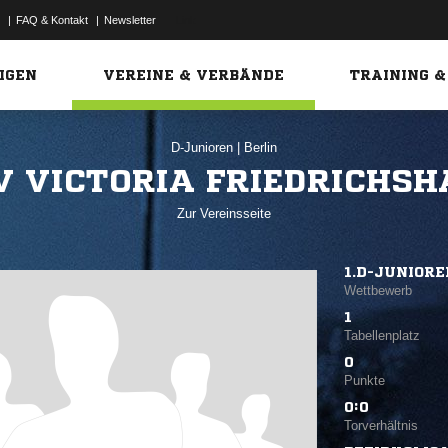
|
FAQ & Kontakt
|
Newsletter
Link
IGEN
VEREINE & VERBÄNDE
TRAINING &
D-Junioren
|
Berlin
V VICTORIA FRIEDRICHSH
Zur Vereinsseite
1.D-JUNIORE
Wettbewerb
1
Tabellenplatz
0
Punkte
0:0
Torverhältnis