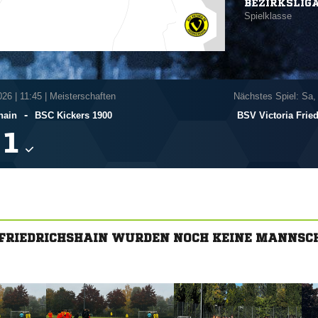
BEZIRKSLIG
Spielklasse
026
|
11:45 | Meisterschaften
Nächstes Spiel: Sa,
-
hain
BSC Kickers 1900
BSV Victoria Frie

A FRIEDRICHSHAIN WURDEN NOCH KEINE MANNSC