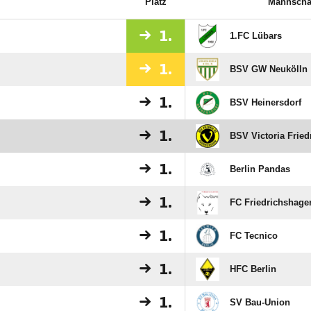
Platz
Mannscha
1.
1.FC Lübars
1.
BSV GW Neukölln
1.
BSV Heinersdorf
1.
BSV Victoria Fried
1.
Berlin Pandas
1.
FC Friedrichshage
1.
FC Tecnico
1.
HFC Berlin
1.
SV Bau-Union