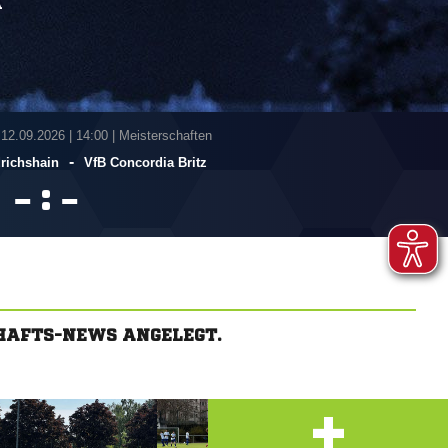
A
 12.09.2026
|
14:00 | Meisterschaften
-
drichshain
VfB Concordia Britz
:


HAFTS-NEWS ANGELEGT.
+