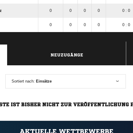
z
0
0
0
0
0 : 0
0
0
0
0
0 : 0
NEUZUGÄNGE
Sortiert nach:
Einsätze
STE IST BISHER NICHT ZUR VERÖFFENTLICHUNG 
AKTUELLE WETTBEWERBE