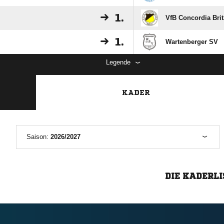
1.
VfB Concordia Brit
1.
Wartenberger SV
Legende
KADER
Saison:
2026/2027
DIE KADERLI