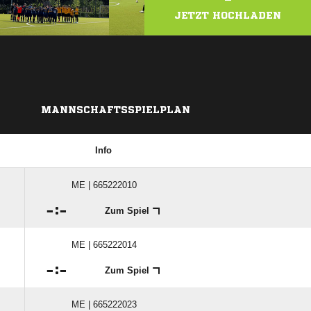
JETZT HOCHLADEN
MANNSCHAFTSSPIELPLAN
Info
ME | 665222010

:

Zum Spiel
ME | 665222014

:

Zum Spiel
ME | 665222023