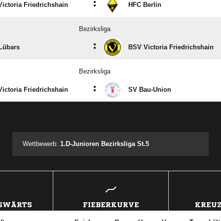
:
ictoria Friedrichshain
HFC Berlin
Bezirksliga
:
Lübars
BSV Victoria Friedrichshain
Bezirksliga
:
ictoria Friedrichshain
SV Bau-Union
ANZEIGE
Wettbewerb:
1.D-Junioren Bezirksliga St.5
USWÄRTS
FIEBERKURVE
KREUZ