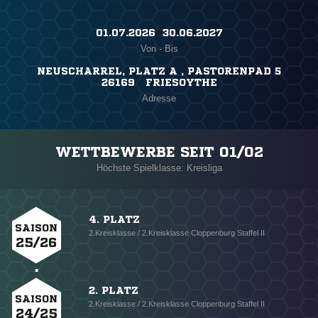
01.07.2026 ​ 30.06.2027
Von - Bis
NEUSCHARREL, PLATZ A , PASTORENPAD 5
26169 FRIESOYTHE
Adresse
WETTBEWERBE SEIT 01/02
Höchste Spielklasse: Kreisliga
4. PLATZ
SAISON
2.Kreisklasse / 2.Kreisklasse Cloppenburg Staffel II
25/26
2. PLATZ
SAISON
2.Kreisklasse / 2.Kreisklasse Cloppenburg Staffel II
24/25