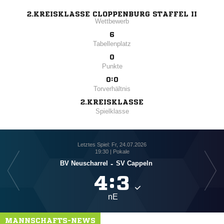
2.KREISKLASSE CLOPPENBURG STAFFEL II
Wettbewerb
6
Tabellenplatz
0
Punkte
0:0
Torverhältnis
2.KREISKLASSE
Spielklasse
Letztes Spiel: Fr, 24.07.2026
19:30 | Pokale
BV Neuscharrel
-
SV Cappeln

:

nE
MANNSCHAFTS-NEWS