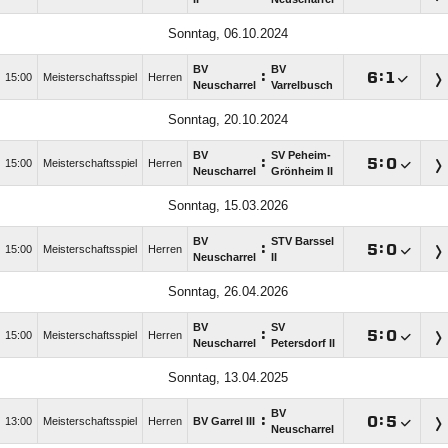
Sonntag, 06.10.2024
BV
BV
:

:

15:00
Meisterschaftsspiel
Herren
Neuscharrel
Varrelbusch
Sonntag, 20.10.2024
BV
SV Peheim-
:

:

15:00
Meisterschaftsspiel
Herren
Neuscharrel
Grönheim II
Sonntag, 15.03.2026
BV
STV Barssel
:

:

15:00
Meisterschaftsspiel
Herren
Neuscharrel
II
Sonntag, 26.04.2026
BV
SV
:

:

15:00
Meisterschaftsspiel
Herren
Neuscharrel
Petersdorf II
Sonntag, 13.04.2025
BV
:

:

13:00
Meisterschaftsspiel
Herren
BV Garrel III
Neuscharrel