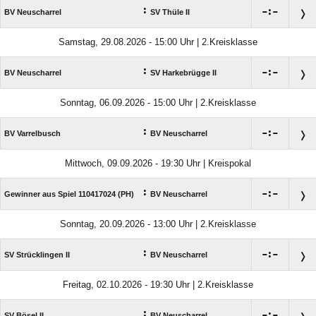
:

:

BV Neuscharrel
SV Thüle II
Samstag, 29.08.2026 - 15:00 Uhr | 2.Kreisklasse
:

:

BV Neuscharrel
SV Harkebrügge II
Sonntag, 06.09.2026 - 15:00 Uhr | 2.Kreisklasse
:

:

BV Varrelbusch
BV Neuscharrel
Mittwoch, 09.09.2026 - 19:30 Uhr | Kreispokal
:

:

Gewinner aus Spiel 110417024 (PH)
BV Neuscharrel
Sonntag, 20.09.2026 - 13:00 Uhr | 2.Kreisklasse
:

:

SV Strücklingen II
BV Neuscharrel
Freitag, 02.10.2026 - 19:30 Uhr | 2.Kreisklasse
:

:

SV Bösel II
BV Neuscharrel