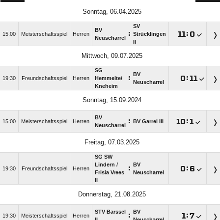
Sonntag, 06.04.2025
SV
BV
:

:

15:00
Meisterschaftsspiel
Herren
Strücklingen
Neuscharrel
II
Mittwoch, 09.07.2025
SG
BV
:

:

19:30
Freundschaftsspiel
Herren
Hemmelte/​
Neuscharrel
Kneheim
Sonntag, 15.09.2024
BV
:

:

15:00
Meisterschaftsspiel
Herren
BV Garrel III
Neuscharrel
Freitag, 07.03.2025
SG SW
Lindern /​
BV
:

:

19:30
Freundschaftsspiel
Herren
Frisia Vrees
Neuscharrel
II
Donnerstag, 21.08.2025
STV Barssel
BV
:

:

19:30
Meisterschaftsspiel
Herren
II
Neuscharrel