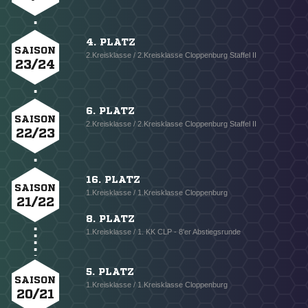
4. PLATZ
SAISON
2.Kreisklasse / 2.Kreisklasse Cloppenburg Staffel II
23/24
6. PLATZ
SAISON
2.Kreisklasse / 2.Kreisklasse Cloppenburg Staffel II
22/23
16. PLATZ
SAISON
1.Kreisklasse / 1.Kreisklasse Cloppenburg
21/22
8. PLATZ
1.Kreisklasse / 1. KK CLP - 8'er Abstiegsrunde
5. PLATZ
SAISON
1.Kreisklasse / 1.Kreisklasse Cloppenburg
20/21