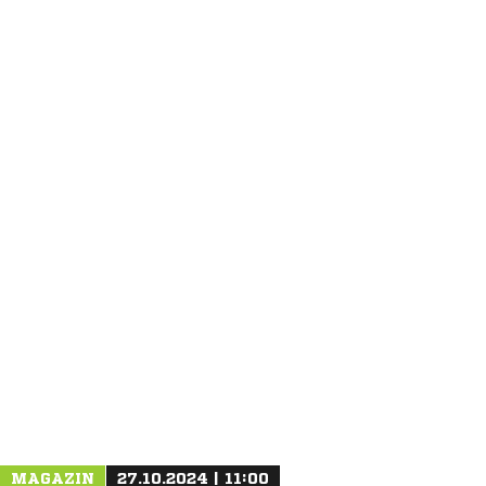
ANZEIGE
NACHRICHT SENDEN
* Pflichtfelder
MAGAZIN
27.10.2024 | 11:00