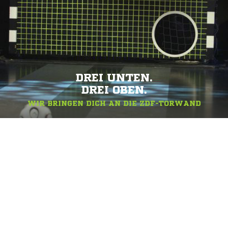
DREI UNTEN.
DREI OBEN.
WIR BRINGEN DICH AN DIE ZDF-TORWAND