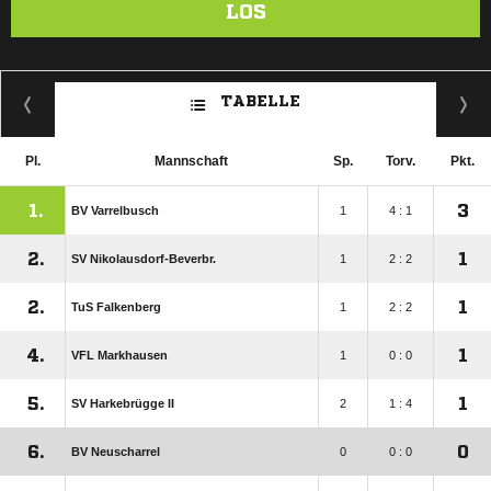
LOS
TABELLE
Pl.
Mannschaft
Sp.
Torv.
Pkt.
1.
3
BV Varrelbusch
1
4 : 1
2.
1
SV Nikolausdorf-Beverbr.
1
2 : 2
2.
1
TuS Falkenberg
1
2 : 2
4.
1
VFL Markhausen
1
0 : 0
5.
1
SV Harkebrügge II
2
1 : 4
6.
0
BV Neuscharrel
0
0 : 0