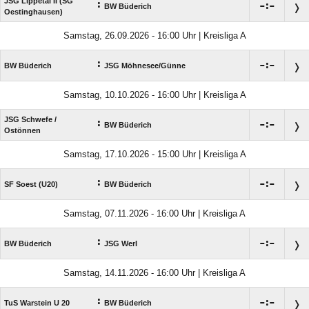
JSG Lippetal II (SG
:

:

BW Büderich
Oestinghausen)
Samstag, 26.09.2026 - 16:00 Uhr | Kreisliga A
:

:

BW Büderich
JSG Möhnesee/​Günne
Samstag, 10.10.2026 - 16:00 Uhr | Kreisliga A
JSG Schwefe /​
:

:

BW Büderich
Ostönnen
Samstag, 17.10.2026 - 15:00 Uhr | Kreisliga A
:

:

SF Soest (U20)
BW Büderich
Samstag, 07.11.2026 - 16:00 Uhr | Kreisliga A
:

:

BW Büderich
JSG Werl
Samstag, 14.11.2026 - 16:00 Uhr | Kreisliga A
:

:

TuS Warstein U 20
BW Büderich