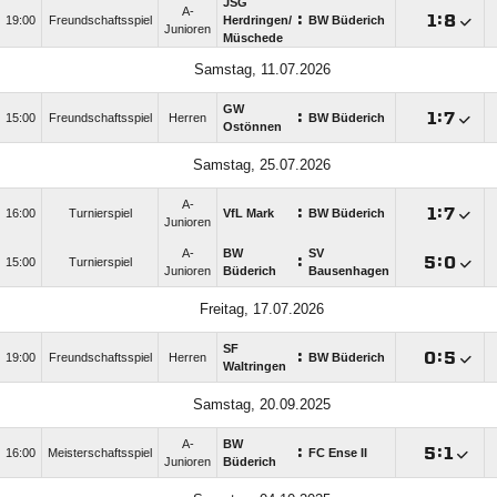
JSG
A-
:

:

19:00
Freundschaftsspiel
Herdringen/​
BW Büderich
Junioren
Müschede
Samstag, 11.07.2026
GW
:

:

15:00
Freundschaftsspiel
Herren
BW Büderich
Ostönnen
Samstag, 25.07.2026
A-
:

:

16:00
Turnierspiel
VfL Mark
BW Büderich
Junioren
A-
BW
SV
:

:

15:00
Turnierspiel
Junioren
Büderich
Bausenhagen
Freitag, 17.07.2026
SF
:

:

19:00
Freundschaftsspiel
Herren
BW Büderich
Waltringen
Samstag, 20.09.2025
A-
BW
:

:

16:00
Meisterschaftsspiel
FC Ense II
Junioren
Büderich