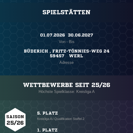
SPIELSTÄTTEN
01.07.2026 ​ 30.06.2027
Von - Bis
BÜDERICH , FRITZ-TÖNNIES-WEG 24
59457 WERL
Adresse
WETTBEWERBE SEIT 25/26
Höchste Spielklasse: Kreisliga A
5. PLATZ
SAISON
Kreisliga A / Qualifikation Staffel 2
25/26
1. PLATZ