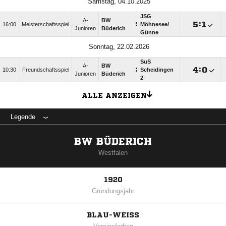
Samstag, 04.10.2025
JSG
A-
BW
:

:

16:00
Meisterschaftsspiel
Möhnesee/​
Junioren
Büderich
Günne
Sonntag, 22.02.2026
SuS
A-
BW
:

:

10:30
Freundschaftsspiel
Scheidingen
Junioren
Büderich
2
ALLE ANZEIGEN
Legende
BW BÜDERICH
Westfalen
1920
Gründungsjahr
BLAU-WEISS