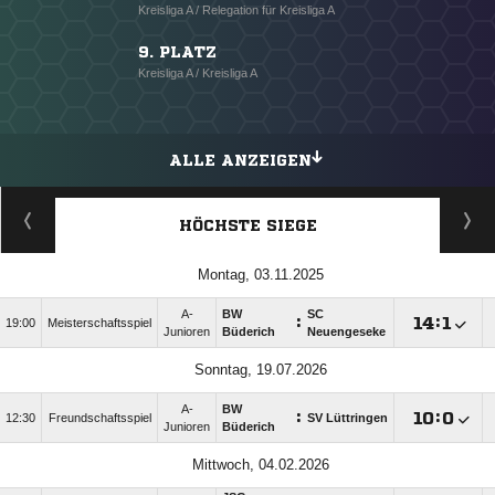
Kreisliga A / Relegation für Kreisliga A
9. PLATZ
Kreisliga A / Kreisliga A
ALLE ANZEIGEN
HÖCHSTE SIEGE
Montag, 03.11.2025
A-
BW
SC
:

:

19:00
Meisterschaftsspiel
Junioren
Büderich
Neuengeseke
Sonntag, 19.07.2026
A-
BW
:

:

12:30
Freundschaftsspiel
SV Lüttringen
Junioren
Büderich
Mittwoch, 04.02.2026