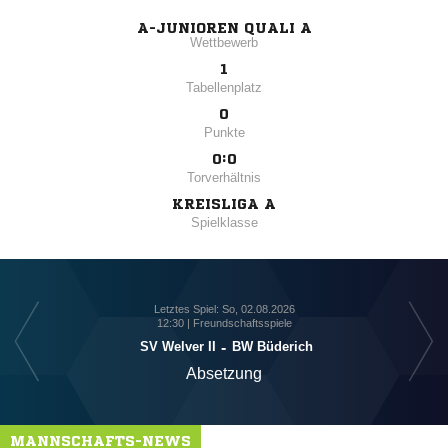
A-JUNIOREN QUALI A
Wettbewerb
1
Tabellenplatz
0
Punkte
0:0
Torverhältnis
KREISLIGA A
Spielklasse
Letztes Spiel: So, 02.08.2026
12:30 | Freundschaftsspiele
SV Welver II
-
BW Büderich
Absetzung
MANNSCHAFTS-NEWS