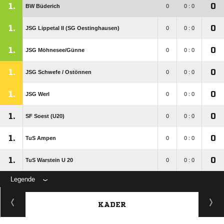
1.
0
BW Büderich
0
0 : 0
1.
0
JSG Lippetal II (SG Oestinghausen)
0
0 : 0
1.
0
JSG Möhnesee/​Günne
0
0 : 0
1.
0
JSG Schwefe /​ Ostönnen
0
0 : 0
1.
0
JSG Werl
0
0 : 0
1.
0
SF Soest (U20)
0
0 : 0
1.
0
TuS Ampen
0
0 : 0
1.
0
TuS Warstein U 20
0
0 : 0
Legende
KADER