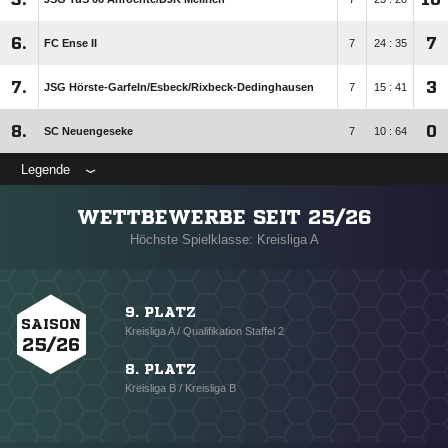
6.
7
FC Ense II
7
24 : 35
7.
3
JSG Hörste-Garfeln/​Esbeck/​Rixbeck-Dedinghausen
7
15 : 41
8.
0
SC Neuengeseke
7
10 : 64
Legende
WETTBEWERBE SEIT 25/26
Höchste Spielklasse: Kreisliga A
9. PLATZ
SAISON
Kreisliga A / Qualifikation Staffel 2
25/26
8. PLATZ
Kreisliga B / Kreisliga B