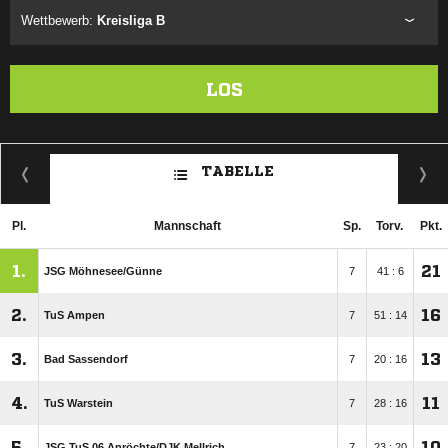
Wettbewerb:
Kreisliga B
LOS
TABELLE
Pl.
Mannschaft
Sp.
Torv.
Pkt.
1.
21
JSG Möhnesee/​Günne
7
41 : 6
2.
16
TuS Ampen
7
51 : 14
3.
13
Bad Sassendorf
7
20 : 16
4.
11
TuS Warstein
7
28 : 16
5.
10
JSG TuS 06 Anröchte/​DJK Mellrich
7
23 : 20