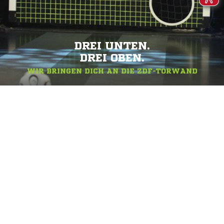
DREI UNTEN.
DREI OBEN.
WIR BRINGEN DICH AN DIE ZDF-TORWAND