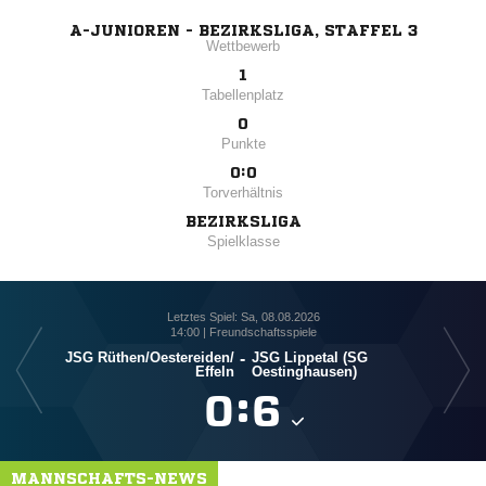
A-JUNIOREN - BEZIRKSLIGA, STAFFEL 3
Wettbewerb
1
Tabellenplatz
0
Punkte
0:0
Torverhältnis
BEZIRKSLIGA
Spielklasse
Letztes Spiel: Sa, 08.08.2026
14:00 | Freundschaftsspiele
JSG Rüthen/​Oestereiden/​
-
JSG Lippetal (SG
Effeln
Oestinghausen)

:

MANNSCHAFTS-NEWS