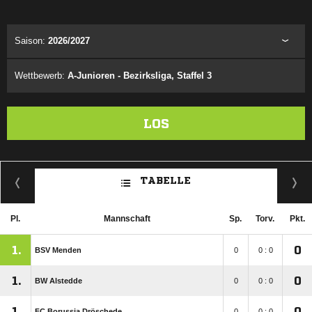
ANZEIGE
Saison:
2026/2027
Wettbewerb:
A-Junioren - Bezirksliga, Staffel 3
LOS
TABELLE
Pl.
Mannschaft
Sp.
Torv.
Pkt.
1.
0
BSV Menden
0
0 : 0
1.
0
BW Alstedde
0
0 : 0
1.
0
FC Borussia Dröschede
0
0 : 0