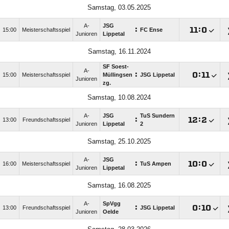
Samstag, 03.05.2025
A-
JSG
:

:

15:00
Meisterschaftsspiel
FC Ense
Junioren
Lippetal
Samstag, 16.11.2024
SF Soest-
A-
:

:

15:00
Meisterschaftsspiel
Müllingsen
JSG Lippetal
Junioren
zg.
Samstag, 10.08.2024
A-
JSG
TuS Sundern
:

:

13:00
Freundschaftsspiel
Junioren
Lippetal
2
Samstag, 25.10.2025
A-
JSG
:

:

16:00
Meisterschaftsspiel
TuS Ampen
Junioren
Lippetal
Samstag, 16.08.2025
A-
SpVgg
:

:

13:00
Freundschaftsspiel
JSG Lippetal
Junioren
Oelde