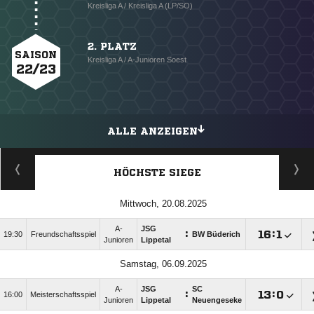
Kreisliga A / Kreisliga A (LP/SO)
2. PLATZ
SAISON
Kreisliga A / A-Junioren Soest
22/23
ALLE ANZEIGEN
HÖCHSTE SIEGE
Mittwoch, 20.08.2025
A-
JSG
:

:

19:30
Freundschaftsspiel
BW Büderich
Junioren
Lippetal
Samstag, 06.09.2025
A-
JSG
SC
:

:

16:00
Meisterschaftsspiel
Junioren
Lippetal
Neuengeseke