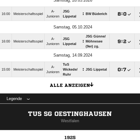
Samstag, 28.03.2026
A-
JSG
:

:

16:00
Meisterschaftsspiel
BW Büderich
Junioren
Lippetal
Samstag, 05.10.2024
JSG Günne/​
A-
JSG
:

:

16:00
Meisterschaftsspiel
Möhnesee
Junioren
Lippetal
(9er) zg.
Samstag, 14.09.2024
TuS
A-
:

:

15:00
Meisterschaftsspiel
Wickede/​
JSG Lippetal
Junioren
Ruhr
ALLE ANZEIGEN
Legende
TUS SG OESTINGHAUSEN
Westfalen
1925