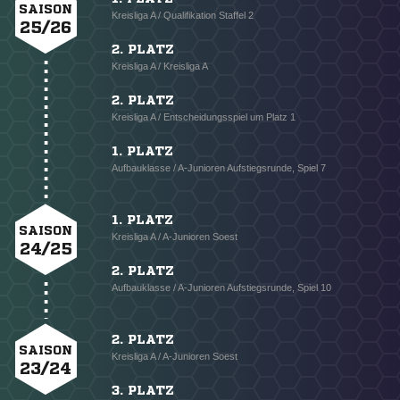
SAISON
Kreisliga A / Qualifikation Staffel 2
25/26
2. PLATZ
Kreisliga A / Kreisliga A
2. PLATZ
Kreisliga A / Entscheidungsspiel um Platz 1
1. PLATZ
Aufbauklasse / A-Junioren Aufstiegsrunde, Spiel 7
1. PLATZ
SAISON
Kreisliga A / A-Junioren Soest
24/25
2. PLATZ
Aufbauklasse / A-Junioren Aufstiegsrunde, Spiel 10
2. PLATZ
SAISON
Kreisliga A / A-Junioren Soest
23/24
3. PLATZ