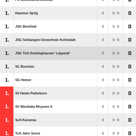
1.
0
Hammer SpVg
0
0 : 0
1.
0
JSG Bentfeld
0
0 : 0
1.
0
JSG Schlangen-Oesterholz-Kohlstädt
0
0 : 0
1.
0
JSG TuS Oestinghausen 'Lippetal'
0
0 : 0
1.
0
SC Borchen
0
0 : 0
1.
0
SG Hemer
0
0 : 0
1.
0
SV Heide Paderborn
0
0 : 0
1.
0
SV Westfalia Rhynern II
0
0 : 0
1.
0
SuS Kaiserau
0
0 : 0
1.
0
TuS Jahn Soest
0
0 : 0