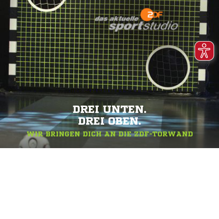
DREI UNTEN.
DREI OBEN.
WIR BRINGEN DICH AN DIE ZDF-TORWAND