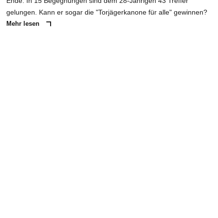
Ende. In 15 Begegnungen sind dem 28-Jährigen 43 Treffer
gelungen. Kann er sogar die "Torjägerkanone für alle" gewinnen?
Mehr lesen
ANZEIGE
NACHRICHT SENDEN
* Pflichtfelder