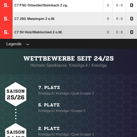
5.
0
C7 FSG Ottweiler/​Steinbach 2 zg.
0
0 : 0
5.
0
C7 JSG Marpingen 2 o.W.
0
0 : 0
5.
0
C7 SV Holz/​Wahlschied 2 o.W.
0
0 : 0
Legende
WETTBEWERBE SEIT 24/25
Höchste Spielklasse: Kreisliga A / Kreisliga
7. PLATZ
SAISON
Kreisliga A / Kreisliga / Quali Gruppe 2
25/26
5. PLATZ
Kreisliga A / Kreisliga / Gruppe 2
2. PLATZ
SAISON
Kreisliga A / Kreisliga / Quali Gruppe 3