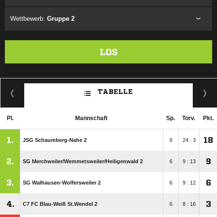
Wettbewerb:
Gruppe 2
LOS
TABELLE
Pl.
Mannschaft
Sp.
Torv.
Pkt.
1.
18
JSG Schaumberg-Nahe 2
6
24 : 3
2.
9
SG Merchweiler/​Wemmetsweiler/​Heiligenwald 2
6
9 : 13
3.
6
SG Walhausen-Wolfersweiler 2
6
9 : 12
4.
3
C7 FC Blau-Weiß St.Wendel 2
6
8 : 16