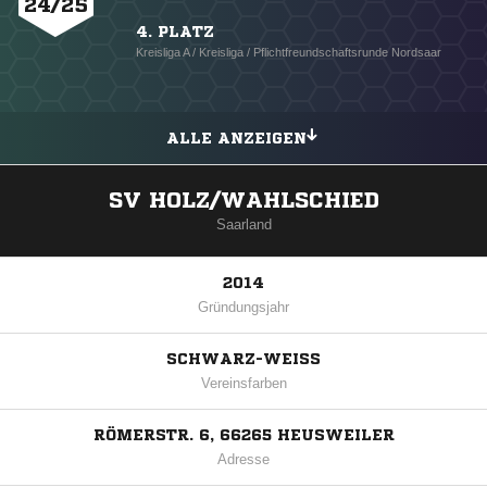
24/25
4. PLATZ
Kreisliga A / Kreisliga / Pflichtfreundschaftsrunde Nordsaar
ALLE ANZEIGEN
SV HOLZ/WAHLSCHIED
Saarland
2014
Gründungsjahr
SCHWARZ-WEISS
Vereinsfarben
RÖMERSTR. 6, 66265 HEUSWEILER
Adresse