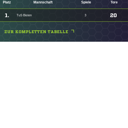
Platz
Mannschaft
Spiele
Tore
1.
20
TuS Bisten
3
ZUR KOMPLETTEN TABELLE