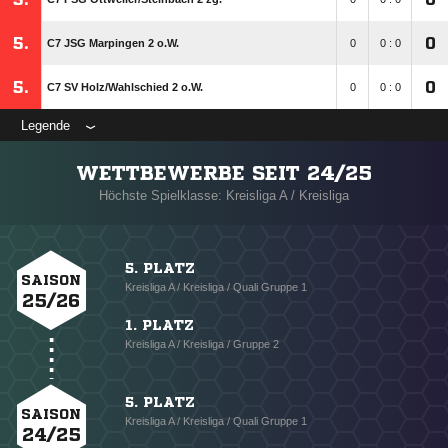
5.
0
C7 JSG Marpingen 2 o.W.
0
0 : 0
5.
0
C7 SV Holz/​Wahlschied 2 o.W.
0
0 : 0
Legende
WETTBEWERBE SEIT 24/25
Höchste Spielklasse: Kreisliga A / Kreisliga
5. PLATZ
SAISON
Kreisliga A / Kreisliga / Quali Gruppe 1
25/26
1. PLATZ
Kreisliga A / Kreisliga / Gruppe 2
5. PLATZ
SAISON
Kreisliga A / Kreisliga / Quali Gruppe 1
24/25