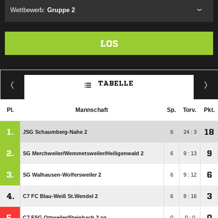
Wettbewerb:
Gruppe 2
LOS
TABELLE
Pl.
Mannschaft
Sp.
Torv.
Pkt.
1.
18
JSG Schaumberg-Nahe 2
6
24 : 3
2.
9
SG Merchweiler/​Wemmetsweiler/​Heiligenwald 2
6
9 : 13
3.
6
SG Walhausen-Wolfersweiler 2
6
9 : 12
4.
3
C7 FC Blau-Weiß St.Wendel 2
6
8 : 16
5.
0
C7 FSG Ottweiler/​Steinbach 2 zg.
0
0 : 0