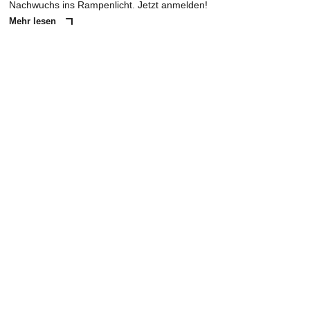
Nachwuchs ins Rampenlicht. Jetzt anmelden!
Mehr lesen
ANZEIGE
NACHRICHT SENDEN
* Pflichtfelder