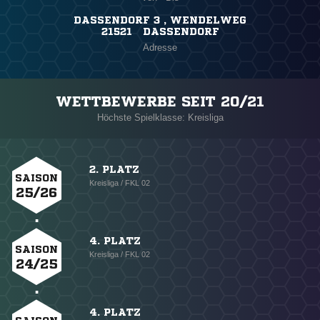
DASSENDORF 3 , WENDELWEG
21521 DASSENDORF
Adresse
WETTBEWERBE SEIT 20/21
Höchste Spielklasse: Kreisliga
2. PLATZ
SAISON
Kreisliga / FKL 02
25/26
4. PLATZ
SAISON
Kreisliga / FKL 02
24/25
4. PLATZ