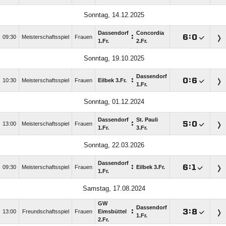
Sonntag, 14.12.2025
Dassendorf
Concordia
:

:

09:30
Meisterschaftsspiel
Frauen
1.Fr.
2.Fr.
Sonntag, 19.10.2025
Dassendorf
:

:

10:30
Meisterschaftsspiel
Frauen
Eilbek 3.Fr.
1.Fr.
Sonntag, 01.12.2024
Dassendorf
St. Pauli
:

:

13:00
Meisterschaftsspiel
Frauen
1.Fr.
3.Fr.
Sonntag, 22.03.2026
Dassendorf
:

:

09:30
Meisterschaftsspiel
Frauen
Eilbek 3.Fr.
1.Fr.
Samstag, 17.08.2024
GW
Dassendorf
:

:

13:00
Freundschaftsspiel
Frauen
Eimsbüttel
1.Fr.
2.Fr.