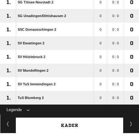
1.
0
SG Titisee-Neustadt 2
0
0 : 0
1.
0
SG Unadingen/​Dittishausen 2
0
0 : 0
1.
0
SSC Donaueschingen 2
0
0 : 0
1.
0
SV Ewattingen 2
0
0 : 0
1.
0
SV Hölzlebruck 2
0
0 : 0
1.
0
SV Mundelfingen 2
0
0 : 0
1.
0
SV TuS Immendingen 2
0
0 : 0
1.
0
TuS Blumberg 2
0
0 : 0
Legende
KADER