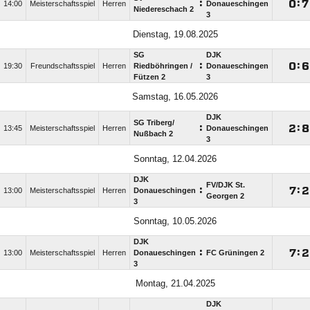
:

:

14:00
Meisterschaftsspiel
Herren
Donaueschingen
Niedereschach 2
3
Dienstag, 19.08.2025
SG
DJK
:

:

19:30
Freundschaftsspiel
Herren
Riedböhringen /​
Donaueschingen
Fützen 2
3
Samstag, 16.05.2026
DJK
SG Triberg/​
:

:

13:45
Meisterschaftsspiel
Herren
Donaueschingen
Nußbach 2
3
Sonntag, 12.04.2026
DJK
FV/​DJK St.
:

:

13:00
Meisterschaftsspiel
Herren
Donaueschingen
Georgen 2
3
Sonntag, 10.05.2026
DJK
:

:

13:00
Meisterschaftsspiel
Herren
Donaueschingen
FC Grüningen 2
3
Montag, 21.04.2025
DJK