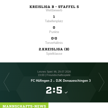
KREISLIGA B - STAFFEL 5
Wettbewerb
1
Tabellenplatz
0
Punkte
0:0
Torverhältnis
2.KREISLIGA (B)
Spielklasse
Letztes Spiel: Mi, 29.07.2026
19:00 | Freundschaftsspiele
FC Hüfingen 2
-
DJK Donaueschingen 3

:

MANNSCHAFTS-NEWS