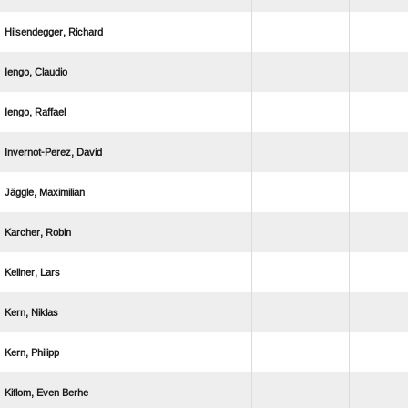
 
 
 
 
 
 
 
 
 
  