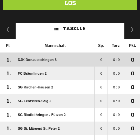
LOS
TABELLE
Pl.
Mannschaft
Sp.
Torv.
Pkt.
1.
0
DJK Donaueschingen 3
0
0 : 0
1.
0
FC Bräunlingen 2
0
0 : 0
1.
0
SG Kirchen-Hausen 2
0
0 : 0
1.
0
SG Lenzkirch-Saig 2
0
0 : 0
1.
0
SG Riedböhringen /​ Fützen 2
0
0 : 0
1.
0
SG St. Märgen/​ St. Peter 2
0
0 : 0