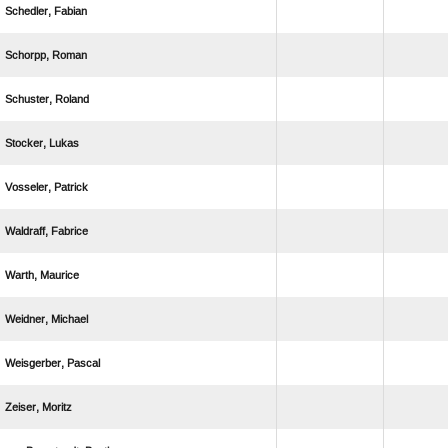
 
 
 
 
 
 
 
 
 
 