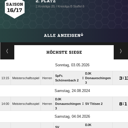
2. PLATZ
SAISON
2.Kreisliga (B) / Kreisliga B Staffel 6
16/17
ALLE ANZEIGEN
HÖCHSTE SIEGE
Sonntag, 03.05.2026
DJK
SpFr.
:

:

13:15
Meisterschaftsspiel
Herren
Donaueschingen
Schönenbach 2
3
Samstag, 24.08.2024
DJK
:

:

14:00
Meisterschaftsspiel
Herren
Donaueschingen
SV Titisee 2
3
Samstag, 04.04.2026
DJK
SV