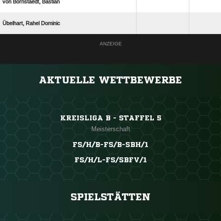
  
  
ANZEIGE
AKTUELLE WETTBEWERBE
KREISLIGA B - STAFFEL 5
Meisterschaft
FS/H/B-FS/B-SBH/1
FS/H/L-FS/SBFV/1
SPIELSTÄTTEN