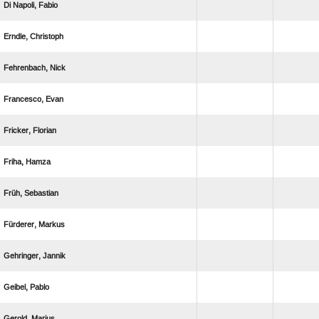
  
 
 
 
 
 
 
 
 
 
 