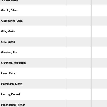
 
 
 
 
 
 
 
 
 
 