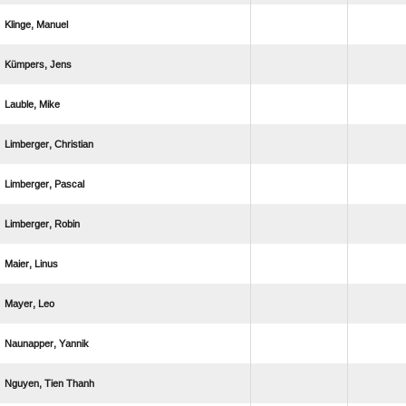
 
 
 
 
 
 
 
 
 
  