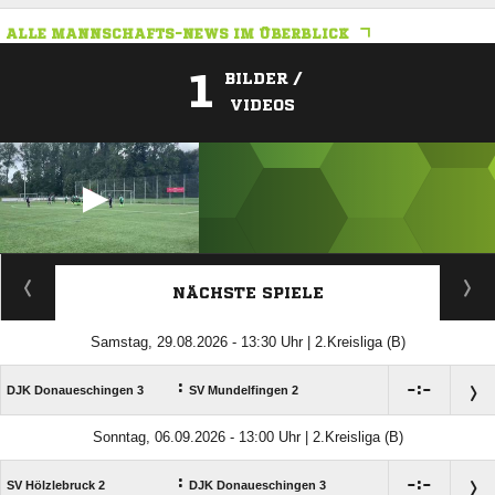
ALLE MANNSCHAFTS-NEWS IM ÜBERBLICK
1
BILDER /
VIDEOS
ANZEIGE
NÄCHSTE SPIELE
Samstag, 29.08.2026 - 13:30 Uhr | 2.Kreisliga (B)
:

:

DJK Donaueschingen 3
SV Mundelfingen 2
Sonntag, 06.09.2026 - 13:00 Uhr | 2.Kreisliga (B)
:

:

SV Hölzlebruck 2
DJK Donaueschingen 3