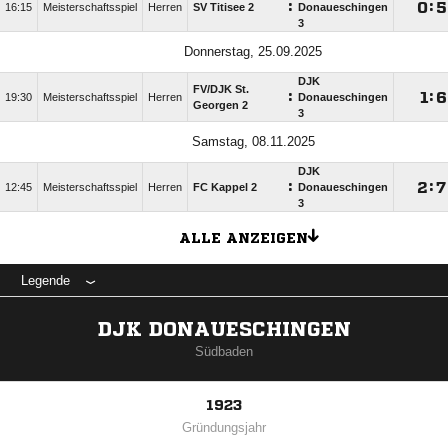
:

:

16:15
Meisterschaftsspiel
Herren
SV Titisee 2
Donaueschingen
3
Donnerstag, 25.09.2025
DJK
FV/​DJK St.
:

:

19:30
Meisterschaftsspiel
Herren
Donaueschingen
Georgen 2
3
Samstag, 08.11.2025
DJK
:

:

12:45
Meisterschaftsspiel
Herren
FC Kappel 2
Donaueschingen
3
ALLE ANZEIGEN
Legende
DJK DONAUESCHINGEN
Südbaden
1923
Gründungsjahr