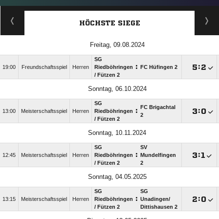
HÖCHSTE SIEGE
Freitag, 09.08.2024
SG
:

:

19:00
Freundschaftsspiel
Herren
Riedböhringen
FC Hüfingen 2
/​ Fützen 2
Sonntag, 06.10.2024
SG
FC Brigachtal
:

:

13:00
Meisterschaftsspiel
Herren
Riedböhringen
2
/​ Fützen 2
Sonntag, 10.11.2024
SG
SV
:

:

12:45
Meisterschaftsspiel
Herren
Riedböhringen
Mundelfingen
/​ Fützen 2
2
Sonntag, 04.05.2025
SG
SG
:

:

13:15
Meisterschaftsspiel
Herren
Riedböhringen
Unadingen/​
/​ Fützen 2
Dittishausen 2