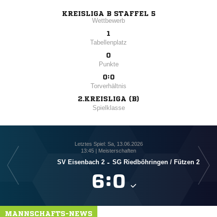
KREISLIGA B STAFFEL 5
Wettbewerb
1
Tabellenplatz
0
Punkte
0:0
Torverhältnis
2.KREISLIGA (B)
Spielklasse
Letztes Spiel: Sa, 13.06.2026
13:45 | Meisterschaften
SV Eisenbach 2
-
SG Riedböhringen /​ Fützen 2
SG Ri

:

MANNSCHAFTS-NEWS