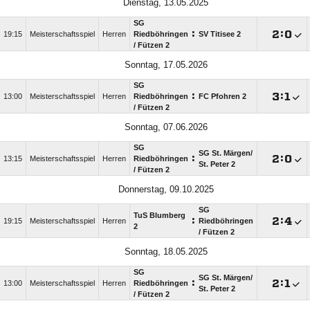
Dienstag, 13.05.2025
SG
:

:

19:15
Meisterschaftsspiel
Herren
Riedböhringen
SV Titisee 2
/​ Fützen 2
Sonntag, 17.05.2026
SG
:

:

13:00
Meisterschaftsspiel
Herren
Riedböhringen
FC Pfohren 2
/​ Fützen 2
Sonntag, 07.06.2026
SG
SG St. Märgen/​
:

:

13:15
Meisterschaftsspiel
Herren
Riedböhringen
St. Peter 2
/​ Fützen 2
Donnerstag, 09.10.2025
SG
TuS Blumberg
:

:

19:15
Meisterschaftsspiel
Herren
Riedböhringen
2
/​ Fützen 2
Sonntag, 18.05.2025
SG
SG St. Märgen/​
:

:

13:00
Meisterschaftsspiel
Herren
Riedböhringen
St. Peter 2
/​ Fützen 2