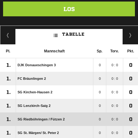
LOS
TABELLE
Pl.
Mannschaft
Sp.
Torv.
Pkt.
1.
0
DJK Donaueschingen 3
0
0 : 0
1.
0
FC Bräunlingen 2
0
0 : 0
1.
0
SG Kirchen-Hausen 2
0
0 : 0
1.
0
SG Lenzkirch-Saig 2
0
0 : 0
1.
0
SG Riedböhringen /​ Fützen 2
0
0 : 0
1.
0
SG St. Märgen/​ St. Peter 2
0
0 : 0