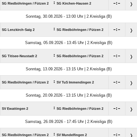
:

:

SG Riedböhringen /​ Fützen 2
SG Kirchen-Hausen 2
Sonntag, 30.08.2026 - 13:00 Uhr | 2.Kreisliga (B)
:

:

SG Lenzkirch-Saig 2
SG Riedböhringen /​ Fützen 2
Samstag, 05.09.2026 - 13:45 Uhr | 2.Kreisliga (B)
:

:

SG Titisee-Neustadt 2
SG Riedböhringen /​ Fützen 2
Sonntag, 13.09.2026 - 13:15 Uhr | 2.Kreisliga (B)
:

:

SG Riedböhringen /​ Fützen 2
SV TuS Immendingen 2
Sonntag, 20.09.2026 - 13:15 Uhr | 2.Kreisliga (B)
:

:

SV Ewattingen 2
SG Riedböhringen /​ Fützen 2
Samstag, 26.09.2026 - 17:45 Uhr | 2.Kreisliga (B)
:

:

SG Riedböhringen /​ Fützen 2
SV Mundelfingen 2