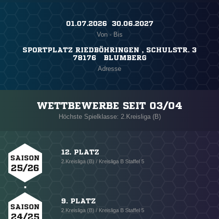
01.07.2026 ​ 30.06.2027
Von - Bis
SPORTPLATZ RIEDBÖHRINGEN , SCHULSTR. 3
78176 BLUMBERG
Adresse
WETTBEWERBE SEIT 03/04
Höchste Spielklasse: 2.Kreisliga (B)
12. PLATZ
SAISON
2.Kreisliga (B) / Kreisliga B Staffel 5
25/26
9. PLATZ
SAISON
2.Kreisliga (B) / Kreisliga B Staffel 5
24/25