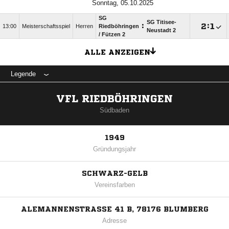
Sonntag, 05.10.2025
SG
SG Titisee-
:

:

13:00
Meisterschaftsspiel
Herren
Riedböhringen
Neustadt 2
/​ Fützen 2
ALLE ANZEIGEN
Legende
VFL RIEDBÖHRINGEN
Südbaden
1949
Gründungsjahr
SCHWARZ-GELB
Vereinsfarben
ALEMANNENSTRASSE 41 B, 78176 BLUMBERG
Adresse