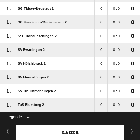
1.
0
SG Titisee-Neustadt 2
0
0 : 0
1.
0
SG Unadingen/​Dittishausen 2
0
0 : 0
1.
0
SSC Donaueschingen 2
0
0 : 0
1.
0
SV Ewattingen 2
0
0 : 0
1.
0
SV Hölzlebruck 2
0
0 : 0
1.
0
SV Mundelfingen 2
0
0 : 0
1.
0
SV TuS Immendingen 2
0
0 : 0
1.
0
TuS Blumberg 2
0
0 : 0
Legende
KADER