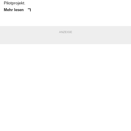
Pilotprojekt.
Mehr lesen
ANZEIGE
NACHRICHT SENDEN
* Pflichtfelder