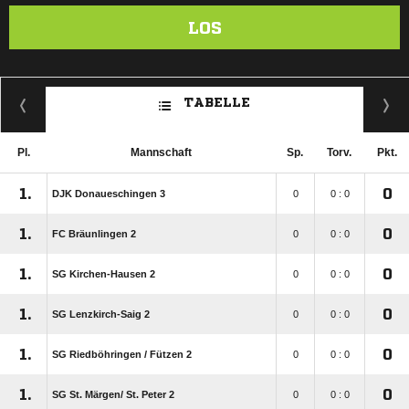
LOS
TABELLE
Pl.
Mannschaft
Sp.
Torv.
Pkt.
1.
0
DJK Donaueschingen 3
0
0 : 0
1.
0
FC Bräunlingen 2
0
0 : 0
1.
0
SG Kirchen-Hausen 2
0
0 : 0
1.
0
SG Lenzkirch-Saig 2
0
0 : 0
1.
0
SG Riedböhringen /​ Fützen 2
0
0 : 0
1.
0
SG St. Märgen/​ St. Peter 2
0
0 : 0