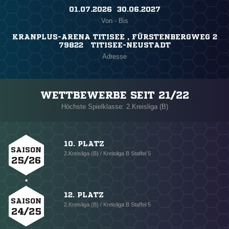
01.07.2026 ​ 30.06.2027
Von - Bis
KRANPLUS-ARENA TITISEE , FÜRSTENBERGWEG 2
79822 TITISEE-NEUSTADT
Adresse
WETTBEWERBE SEIT 21/22
Höchste Spielklasse: 2.Kreisliga (B)
10. PLATZ
SAISON
2.Kreisliga (B) / Kreisliga B Staffel 5
25/26
12. PLATZ
SAISON
2.Kreisliga (B) / Kreisliga B Staffel 5
24/25