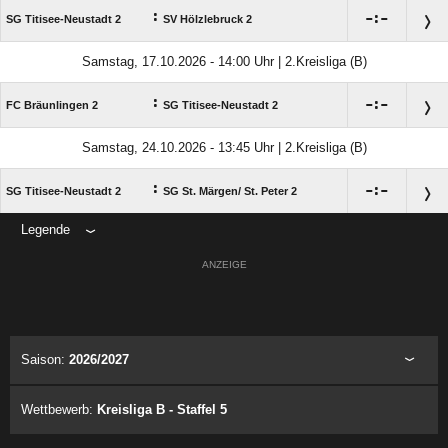
:

:

SG Titisee-Neustadt 2
SV Hölzlebruck 2
Samstag, 17.10.2026 - 14:00 Uhr | 2.Kreisliga (B)
:

:

FC Bräunlingen 2
SG Titisee-Neustadt 2
Samstag, 24.10.2026 - 13:45 Uhr | 2.Kreisliga (B)
:

:

SG Titisee-Neustadt 2
SG St. Märgen/​ St. Peter 2
Legende
ANZEIGE
Saison:
2026/2027
Wettbewerb:
Kreisliga B - Staffel 5