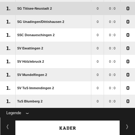
1.
0
SG Titisee-Neustadt 2
0
0 : 0
1.
0
SG Unadingen/​Dittishausen 2
0
0 : 0
1.
0
SSC Donaueschingen 2
0
0 : 0
1.
0
SV Ewattingen 2
0
0 : 0
1.
0
SV Hölzlebruck 2
0
0 : 0
1.
0
SV Mundelfingen 2
0
0 : 0
1.
0
SV TuS Immendingen 2
0
0 : 0
1.
0
TuS Blumberg 2
0
0 : 0
Legende
KADER