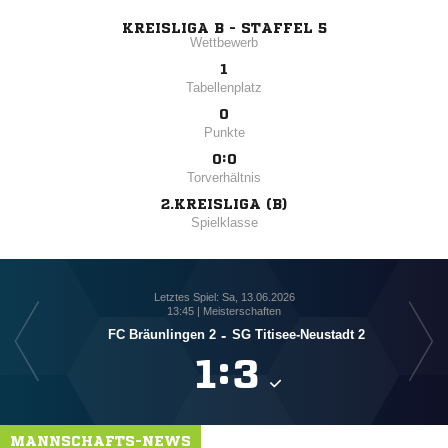
KREISLIGA B - STAFFEL 5
Wettbewerb
1
Tabellenplatz
0
Punkte
0:0
Torverhältnis
2.KREISLIGA (B)
Spielklasse
Letztes Spiel: Sa, 13.06.2026
13:45 | Meisterschaften
FC Bräunlingen 2
-
SG Titisee-Neustadt 2

:

MANNSCHAFTS-NEWS