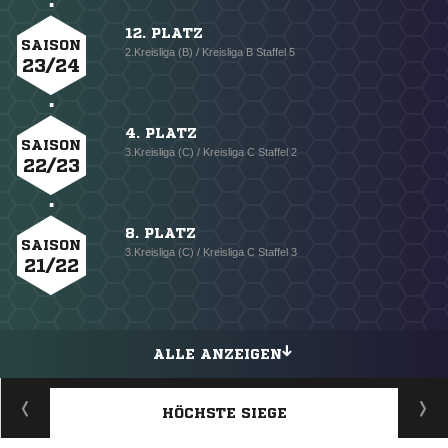
12. PLATZ
SAISON
2.Kreisliga (B) / Kreisliga B Staffel 5
23/24
4. PLATZ
SAISON
3.Kreisliga (C) / Kreisliga C Staffel 2
22/23
8. PLATZ
SAISON
3.Kreisliga (C) / Kreisliga C Staffel 3
21/22
ALLE ANZEIGEN
HÖCHSTE SIEGE