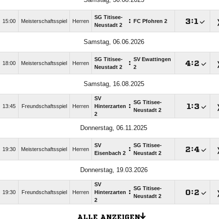
SG Titisee-
:

:

15:00
Meisterschaftsspiel
Herren
FC Pfohren 2
Neustadt 2
Samstag, 06.06.2026
SG Titisee-
SV Ewattingen
:

:

18:00
Meisterschaftsspiel
Herren
Neustadt 2
2
Samstag, 16.08.2025
SV
SG Titisee-
:

:

13:45
Freundschaftsspiel
Herren
Hinterzarten
Neustadt 2
2
Donnerstag, 06.11.2025
SV
SG Titisee-
:

:

19:30
Meisterschaftsspiel
Herren
Eisenbach 2
Neustadt 2
Donnerstag, 19.03.2026
SV
SG Titisee-
:

:

19:30
Freundschaftsspiel
Herren
Hinterzarten
Neustadt 2
2
ALLE ANZEIGEN