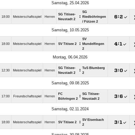
Samstag, 25.04.2026
SG
SG Titisee-
:

:

18:00
Meisterschaftsspiel
Herren
Riedböhringen
Neustadt 2
/​ Fützen 2
Samstag, 10.05.2025
SV
:

:

18:00
Meisterschaftsspiel
Herren
SV Titisee 2
Mundelfingen
2
Montag, 06.04.2026
SG Titisee-
TuS Blumberg
:

:

12:30
Meisterschaftsspiel
Herren
Neustadt 2
2
Samstag, 09.08.2025
FC
SG Titisee-
:

:

17:00
Freundschaftsspiel
Herren
Böhringen 2
Neustadt 2
Samstag, 02.11.2024
SV Eisenbach
:

:

18:00
Meisterschaftsspiel
Herren
SV Titisee 2
2
Samstag, 30.08.2025