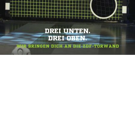
DREI UNTEN.
DREI OBEN.
WIR BRINGEN DICH AN DIE ZDF-TORWAND