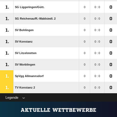
1.
0
SG Liggeringen/​Gütt.
0
0 : 0
1.
0
SG Reichenau/​R.-Waldsiedl. 2
0
0 : 0
1.
0
SV Bohlingen
0
0 : 0
1.
0
SV Konstanz
0
0 : 0
1.
0
SV Litzelstetten
0
0 : 0
1.
0
SV Worblingen
0
0 : 0
1.
0
SpVgg Allmannsdorf
0
0 : 0
1.
0
TV Konstanz 2
0
0 : 0
Legende
AKTUELLE WETTBEWERBE