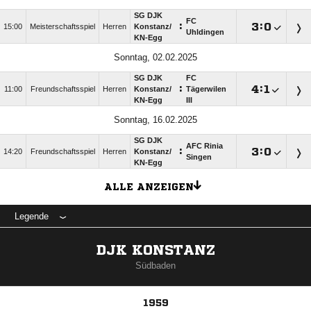
SG DJK
FC
:

:

15:00
Meisterschaftsspiel
Herren
Konstanz/​
Uhldingen
KN-Egg
Sonntag, 02.02.2025
SG DJK
FC
:

:

11:00
Freundschaftsspiel
Herren
Konstanz/​
Tägerwilen
KN-Egg
III
Sonntag, 16.02.2025
SG DJK
AFC Rinia
:

:

14:20
Freundschaftsspiel
Herren
Konstanz/​
Singen
KN-Egg
ALLE ANZEIGEN
Legende
DJK KONSTANZ
Südbaden
1959