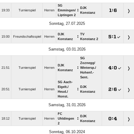
SG
DJK
:

:

19:33
Turnierspiel
Herren
Emmingen/​
Konstanz
Liptingen 2
Sonntag, 27.07.2025
DJK
TV
:

:

15:00
Freundschaftsspiel
Herren
Konstanz
Konstanz 2
Samstag, 03.01.2026
SG
Zoznegg/​
DJK
:

:

21:51
Turnierspiel
Herren
Wintersp./​
Konstanz
Hohenf.-
Sent.
SG Aach-
Eigelt./​
DJK
:

:

20:51
Turnierspiel
Herren
Heud./​
Konstanz
Honst.
Samstag, 31.01.2026
FC
DJK
:

:

18:12
Turnierspiel
Herren
Uhldingen
Konstanz
2
Sonntag, 06.10.2024