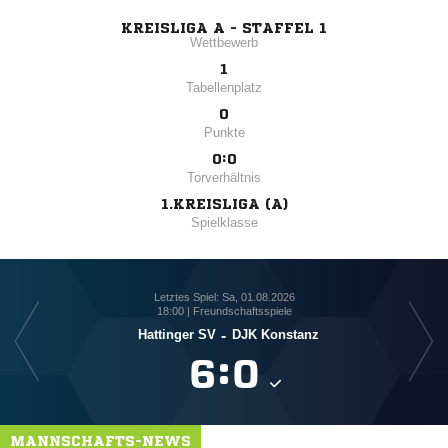
KREISLIGA A - STAFFEL 1
Wettbewerb
1
Tabellenplatz
0
Punkte
0:0
Torverhältnis
1.KREISLIGA (A)
Spielklasse
Letztes Spiel: Sa, 01.08.2026
18:00 | Freundschaftsspiele
Hattinger SV
-
DJK Konstanz
SG R

:

MANNSCHAFTS-NEWS