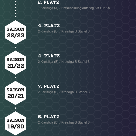
2. PLATZ
1.Kreisliga (A) / Entscheidung Aufstieg KB zur KA
4. PLATZ
SAISON
2.Kreisliga (B) / Kreisliga B Staffel 3
22/23
4. PLATZ
SAISON
2.Kreisliga (B) / Kreisliga B Staffel 3
21/22
7. PLATZ
SAISON
2.Kreisliga (B) / Kreisliga B Staffel 3
20/21
6. PLATZ
SAISON
2.Kreisliga (B) / Kreisliga B Staffel 3
19/20