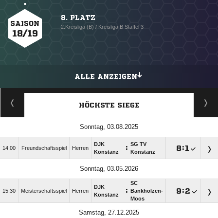
8. PLATZ
SAISON
2.Kreisliga (B) / Kreisliga B Staffel 3
18/19
ALLE ANZEIGEN
HÖCHSTE SIEGE
Sonntag, 03.08.2025
DJK
SG TV
:

:

14:00
Freundschaftsspiel
Herren
Konstanz
Konstanz
Sonntag, 03.05.2026
SC
DJK
:

:

15:30
Meisterschaftsspiel
Herren
Bankholzen-
Konstanz
Moos
Samstag, 27.12.2025