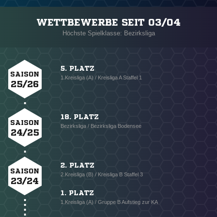
WETTBEWERBE SEIT 03/04
Höchste Spielklasse: Bezirksliga
5. PLATZ
SAISON
1.Kreisliga (A) / Kreisliga A Staffel 1
25/26
18. PLATZ
SAISON
Bezirksliga / Bezirksliga Bodensee
24/25
2. PLATZ
SAISON
2.Kreisliga (B) / Kreisliga B Staffel 3
23/24
1. PLATZ
1.Kreisliga (A) / Gruppe B Aufstieg zur KA