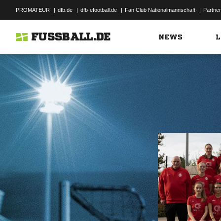
PROMATEUR
|
dfb.de
|
dfb-efootball.de
|
Fan Club Nationalmannschaft
|
Partner
FUSSBALL.DE
NEWS
L