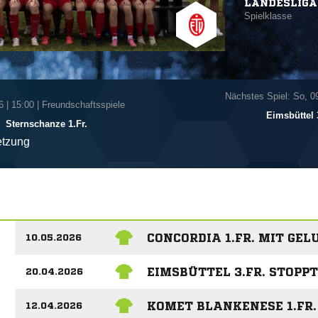
LANDESLIGA
Spielklasse
Nächstes Spiel: So, 0
6
|
15:00 | Freundschaftsspiele
Eimsbüttel 
-
Sternschanze 1.Fr.
tzung
CONCORDIA 1.FR. MIT G
10.05.2026
EIMSBÜTTEL 3.FR. STOPP
20.04.2026
KOMET BLANKENESE 1.FR.
12.04.2026