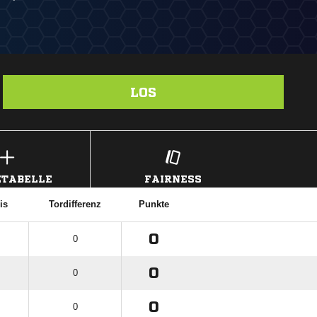
LOS
TABELLE
FAIRNESS
is
Tordifferenz
Punkte
0
0
0
0
0
0