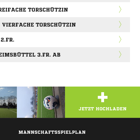
REIFACHE TORSCHÜTZIN
 VIERFACHE TORSCHÜTZIN
2.FR.
EIMSBÜTTEL 3.FR. AB
+
ZEIG'S UNS! L
JETZT HOCHLADEN
MANNSCHAFTSSPIELPLAN