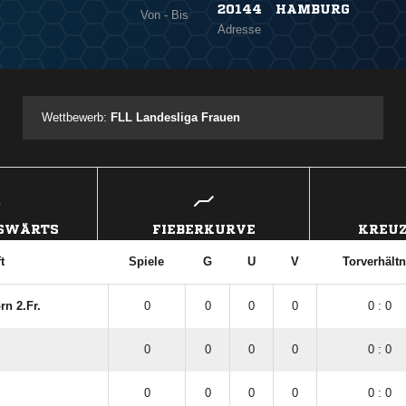
20144 HAMBURG
Von - Bis
Adresse
Wettbewerb:
FLL Landesliga Frauen
USWÄRTS
FIEBERKURVE
KREUZ
t
Spiele
G
U
V
Torverhältn
rn 2.Fr.
0
0
0
0
0 : 0
0
0
0
0
0 : 0
0
0
0
0
0 : 0