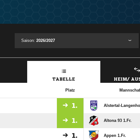
Saison:
2026/2027
TABELLE
HEIM/ A
Platz
Mannschaf
1.
Alstertal-Langenho
1.
Altona 93 1.Fr.
1.
Appen 1.Fr.