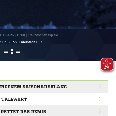
9.08.2026
|
15:00 | Freundschaftsspiele
-
3.Fr.
SV Eidelstedt 1.Fr.
:


ELUNGENEM SAISONAUSKLANG
T TALFAHRT
 RETTET DAS REMIS