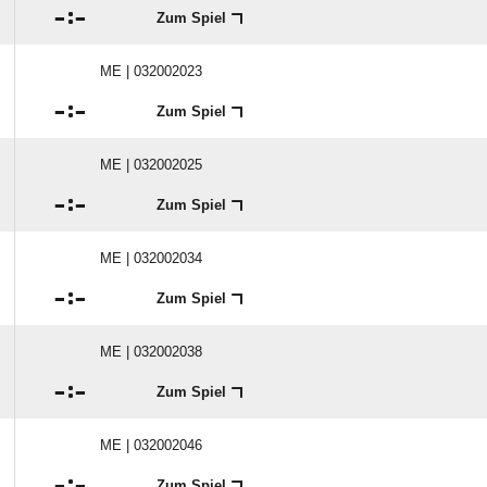

:

Zum Spiel
ME | 032002023

:

Zum Spiel
ME | 032002025

:

Zum Spiel
ME | 032002034

:

Zum Spiel
ME | 032002038

:

Zum Spiel
ME | 032002046

:

Zum Spiel