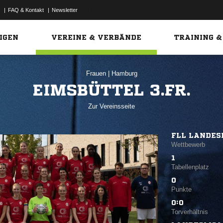
|
FAQ & Kontakt
|
Newsletter
Link
IGEN
VEREINE & VERBÄNDE
TRAINING &
Frauen
|
Hamburg
EIMSBÜTTEL 3.FR.
Zur Vereinsseite
FLL LANDES
Wettbewerb
1
Tabellenplatz
0
Punkte
0:0
Torverhältnis