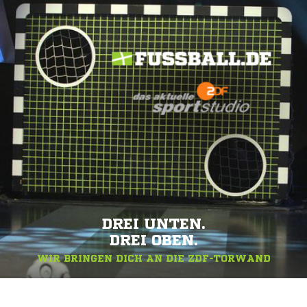
DREI UNTEN.
DREI OBEN.
WIR BRINGEN DICH AN DIE ZDF-TORWAND