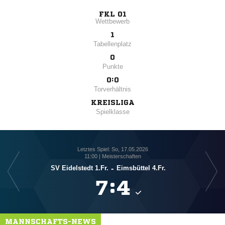
FKL 01
Wettbewerb
1
Tabellenplatz
0
Punkte
0:0
Torverhältnis
KREISLIGA
Spielklasse
Letztes Spiel: So, 17.05.2026
11:00 | Meisterschaften
SV Eidelstedt 1.Fr.
-
Eimsbüttel 4.Fr.

:

MANNSCHAFTS-NEWS