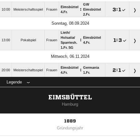
GW
Eimsbüttel
:

:

10:00
Meisterschaftsspiel
Frauen
Eimsbüttel
4.Fr.
2.Fr.
Sonntag, 08.09.2024
Lieth/​
Holsatia/​
Eimsbüttel
:

:

13:00
Pokalspiel
Frauen
Sparriesh.
4.Fr.
1.Fr. SG
Mittwoch, 06.11.2024
Eimsbüttel
Germania
:

:

20:00
Meisterschaftsspiel
Frauen
4.Fr.
1.Fr.
Legende
EIMSBÜTTEL
Hamburg
1889
Gründungsjahr