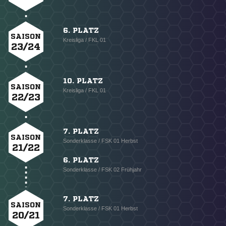
6. PLATZ
SAISON
Kreisliga / FKL 01
23/24
10. PLATZ
SAISON
Kreisliga / FKL 01
22/23
7. PLATZ
SAISON
Sonderklasse / FSK 01 Herbst
21/22
6. PLATZ
Sonderklasse / FSK 02 Frühjahr
7. PLATZ
SAISON
Sonderklasse / FSK 01 Herbst
20/21