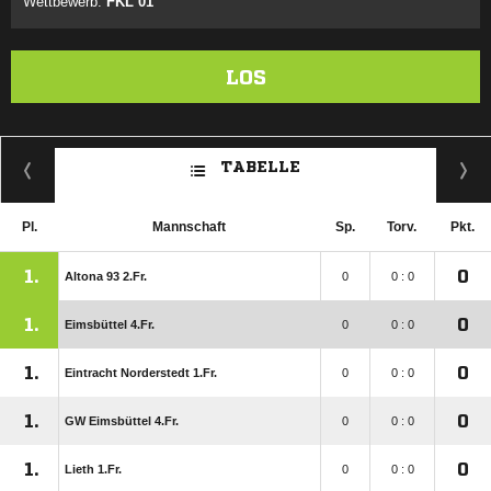
Wettbewerb:
FKL 01
LOS
TABELLE
Pl.
Mannschaft
Sp.
Torv.
Pkt.
1.
0
Altona 93 2.Fr.
0
0 : 0
1.
0
Eimsbüttel 4.Fr.
0
0 : 0
1.
0
Eintracht Norderstedt 1.Fr.
0
0 : 0
1.
0
GW Eimsbüttel 4.Fr.
0
0 : 0
1.
0
Lieth 1.Fr.
0
0 : 0