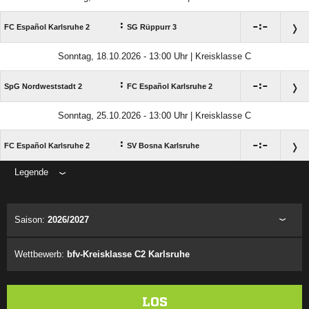
:

:

FC Español Karlsruhe 2
SG Rüppurr 3
Sonntag, 18.10.2026 - 13:00 Uhr | Kreisklasse C
:

:

SpG Nordweststadt 2
FC Español Karlsruhe 2
Sonntag, 25.10.2026 - 13:00 Uhr | Kreisklasse C
:

:

FC Español Karlsruhe 2
SV Bosna Karlsruhe
Legende
ANZEIGE
Saison:
2026/2027
Wettbewerb:
bfv-Kreisklasse C2 Karlsruhe
LOS