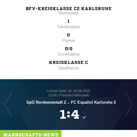
BFV-KREISKLASSE C2 KARLSRUHE
Wettbewerb
1
Tabellenplatz
0
Punkte
0:0
Torverhältnis
KREISKLASSE C
Spielklasse
Letztes Spiel: So, 02.08.2026
12:00 | Freundschaftsspiele
SpG Nordweststadt 2
-
FC Español Karlsruhe 2
Po

:

MANNSCHAFTS-NEWS