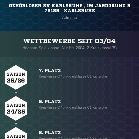
GEHÖRLOSEN SV KARLSRUHE , IM JAGDGRUND 8
76189 KARLSRUHE
Adresse
WETTBEWERBE SEIT 03/04
Höchste Spielklasse: Nur bis 2004: 2.Kreisklasse(B)
7. PLATZ
SAISON
Kreisklasse C / bfv-Kreisklasse C1 Karlsruhe
25/26
9. PLATZ
SAISON
Kreisklasse C / bfv-Kreisklasse C1 Karlsruhe
24/25
8. PLATZ
SAISON
Kreisklasse C / bfv-Kreisklasse C1 Karlsruhe