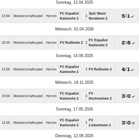
Sonntag, 13.04.2025
FC Español
SpG West/​
:

:

13:00
Meisterschaftsspiel
Herren
Karlsruhe 2
Nordwest 2
Mittwoch, 01.04.2026
FC Español
:

:

18:30
Meisterschaftsspiel
Herren
FV Rußheim 2
Karlsruhe 2
Sonntag, 14.09.2025
FC Español
:

:

13:00
Meisterschaftsspiel
Herren
FV Rußheim 2
Karlsruhe 2
Mittwoch, 19.11.2025
FC Español
FV
:

:

19:00
Meisterschaftsspiel
Herren
Karlsruhe 2
Hochstetten 2
Sonntag, 17.05.2026
FC Español
FV
:

:

11:00
Meisterschaftsspiel
Herren
W
Karlsruhe 2
Linkenheim 2
Dienstag, 12.08.2025