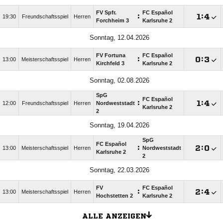
FV Spfr.
FC Español
:

:

19:30
Freundschaftsspiel
Herren
Forchheim 3
Karlsruhe 2
Sonntag, 12.04.2026
FV Fortuna
FC Español
:

:

13:00
Meisterschaftsspiel
Herren
Kirchfeld 3
Karlsruhe 2
Sonntag, 02.08.2026
SpG
FC Español
:

:

12:00
Freundschaftsspiel
Herren
Nordweststadt
Karlsruhe 2
2
Sonntag, 19.04.2026
SpG
FC Español
:

:

13:00
Meisterschaftsspiel
Herren
Nordweststadt
Karlsruhe 2
2
Sonntag, 22.03.2026
FV
FC Español
:

:

13:00
Meisterschaftsspiel
Herren
Hochstetten 2
Karlsruhe 2
ALLE ANZEIGEN