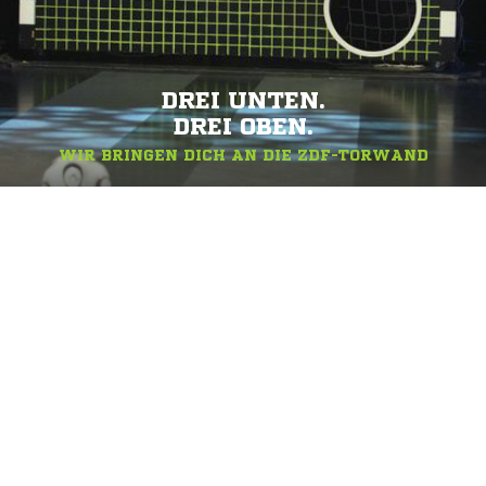
DREI UNTEN.
DREI OBEN.
WIR BRINGEN DICH AN DIE ZDF-TORWAND