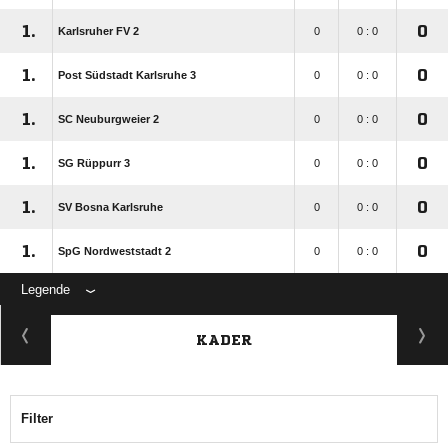
1.
0
Karlsruher FV 2
0
0 : 0
1.
0
Post Südstadt Karlsruhe 3
0
0 : 0
1.
0
SC Neuburgweier 2
0
0 : 0
1.
0
SG Rüppurr 3
0
0 : 0
1.
0
SV Bosna Karlsruhe
0
0 : 0
1.
0
SpG Nordweststadt 2
0
0 : 0
Legende
KADER
Filter