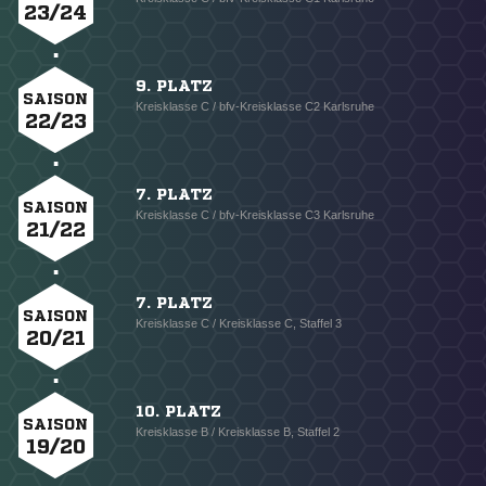
23/24
9. PLATZ
SAISON
Kreisklasse C / bfv-Kreisklasse C2 Karlsruhe
22/23
7. PLATZ
SAISON
Kreisklasse C / bfv-Kreisklasse C3 Karlsruhe
21/22
7. PLATZ
SAISON
Kreisklasse C / Kreisklasse C, Staffel 3
20/21
10. PLATZ
SAISON
Kreisklasse B / Kreisklasse B, Staffel 2
19/20