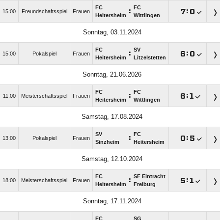
FC
FC
:

:

15:00
Freundschaftsspiel
Frauen
Heitersheim
Wittlingen
Sonntag, 03.11.2024
FC
SV
:

:

15:00
Pokalspiel
Frauen
Heitersheim
Litzelstetten
Sonntag, 21.06.2026
FC
FC
:

:

11:00
Meisterschaftsspiel
Frauen
Heitersheim
Wittlingen
Samstag, 17.08.2024
SV
FC
:

:

13:00
Pokalspiel
Frauen
Sinzheim
Heitersheim
Samstag, 12.10.2024
FC
SF Eintracht
:

:

18:00
Meisterschaftsspiel
Frauen
Heitersheim
Freiburg
Sonntag, 17.11.2024
FC
SG