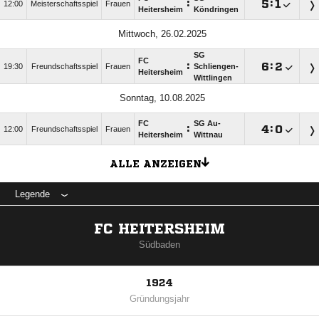
:

:

12:00
Meisterschaftsspiel
Frauen
Heitersheim
Köndringen
Mittwoch, 26.02.2025
SG
FC
:

:

19:30
Freundschaftsspiel
Frauen
Schliengen-
Heitersheim
Wittlingen
Sonntag, 10.08.2025
FC
SG Au-
:

:

12:00
Freundschaftsspiel
Frauen
Heitersheim
Wittnau
ALLE ANZEIGEN
Legende
FC HEITERSHEIM
Südbaden
1924
Gründungsjahr