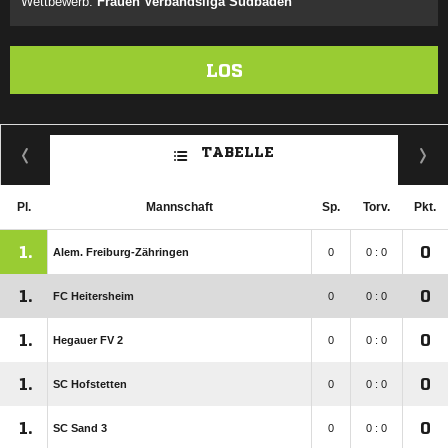
Wettbewerb:
Frauen Verbandsliga Südbaden
LOS
TABELLE
Pl.
Mannschaft
Sp.
Torv.
Pkt.
1.
0
Alem. Freiburg-Zähringen
0
0 : 0
1.
0
FC Heitersheim
0
0 : 0
1.
0
Hegauer FV 2
0
0 : 0
1.
0
SC Hofstetten
0
0 : 0
1.
0
SC Sand 3
0
0 : 0