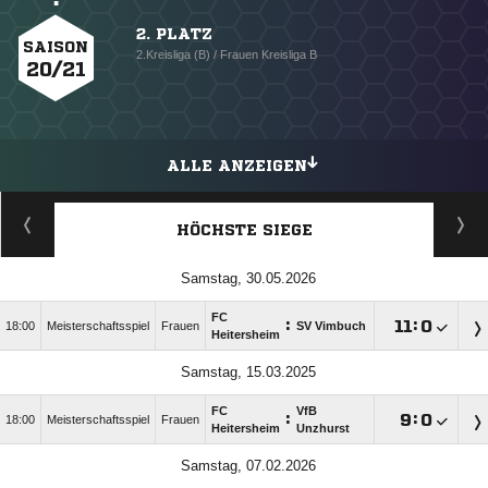
2. PLATZ
SAISON
2.Kreisliga (B) / Frauen Kreisliga B
20/21
ALLE ANZEIGEN
HÖCHSTE SIEGE
Samstag, 30.05.2026
FC
:

:

18:00
Meisterschaftsspiel
Frauen
SV Vimbuch
Heitersheim
Samstag, 15.03.2025
FC
VfB
:

:

18:00
Meisterschaftsspiel
Frauen
Heitersheim
Unzhurst
Samstag, 07.02.2026