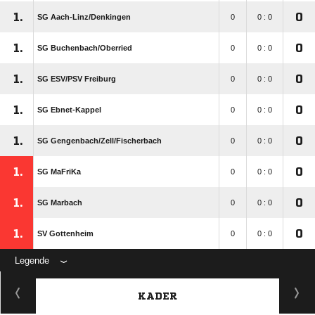
1.
0
SG Aach-Linz/​Denkingen
0
0 : 0
1.
0
SG Buchenbach/​Oberried
0
0 : 0
1.
0
SG ESV/​PSV Freiburg
0
0 : 0
1.
0
SG Ebnet-Kappel
0
0 : 0
1.
0
SG Gengenbach/​Zell/​Fischerbach
0
0 : 0
1.
0
SG MaFriKa
0
0 : 0
1.
0
SG Marbach
0
0 : 0
1.
0
SV Gottenheim
0
0 : 0
Legende
KADER