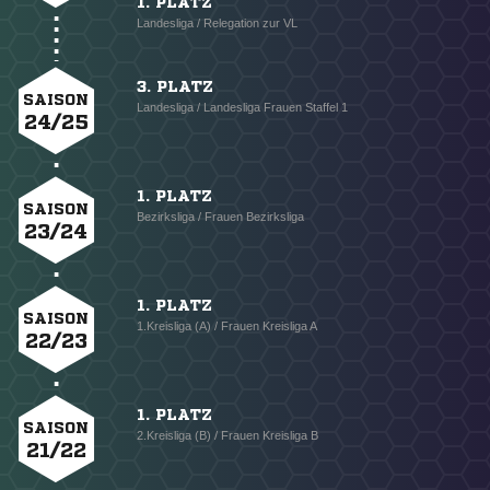
1. PLATZ
Landesliga / Relegation zur VL
3. PLATZ
SAISON
Landesliga / Landesliga Frauen Staffel 1
24/25
1. PLATZ
SAISON
Bezirksliga / Frauen Bezirksliga
23/24
1. PLATZ
SAISON
1.Kreisliga (A) / Frauen Kreisliga A
22/23
1. PLATZ
SAISON
2.Kreisliga (B) / Frauen Kreisliga B
21/22