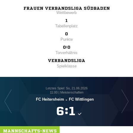
FRAUEN VERBANDSLIGA SÜDBADEN
Wettbewerb
1
Tabellenplatz
0
Punkte
0:0
Torverhältnis
VERBANDSLIGA
Spielklasse
Letztes Spiel: So, 21.06.2026
11:00 | Meisterschaften
FC Heitersheim
-
FC Wittlingen
FC

:

MANNSCHAFTS-NEWS