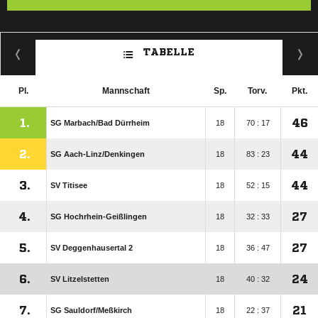
TABELLE
Pl.
Mannschaft
Sp.
Torv.
Pkt.
1.
46
SG Marbach/​Bad Dürrheim
18
70 : 17
2.
44
SG Aach-Linz/​Denkingen
18
83 : 23
3.
44
SV Titisee
18
52 : 15
4.
27
SG Hochrhein-Geißlingen
18
32 : 33
5.
27
SV Deggenhausertal 2
18
36 : 47
6.
24
SV Litzelstetten
18
40 : 32
7.
21
SG Sauldorf/​Meßkirch
18
22 : 37