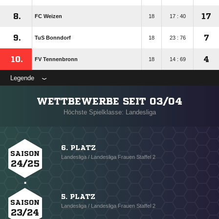
8.
17
FC Weizen
18
17 : 40
9.
7
TuS Bonndorf
18
23 : 76
10.
4
FV Tennenbronn
18
14 : 69
Legende
WETTBEWERBE SEIT 03/04
Höchste Spielklasse: Landesliga
6. PLATZ
SAISON
Landesliga / Landesliga Frauen Staffel 2
24/25
5. PLATZ
SAISON
Landesliga / Landesliga Frauen Staffel 2
23/24