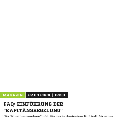
NACHRICHT SENDEN
* Pflichtfelder
MAGAZIN
22.09.2024 | 12:30
FAQ: EINFÜHRUNG DER
"KAPITÄNSREGELUNG"
Die "Kapitänsregelung" hält Einzug in deutschen Fußball. Ab wann