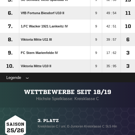
6.
11
VfB Fortuna Biesdorf U10 II
9
49 : 54
7.
10
1.FC Wacker 1921 Lankwitz IV
9
42 : 51
8.
6
Viktoria Mitte U11 III
9
39 : 57
9.
3
FC Stern Marienfelde IV
9
17 : 62
10.
3
Viktoria Mitte U10 II
9
35 : 95
Legende
WETTBEWERBE SEIT 18/19
Höchste Spielklasse: Kreisklasse C
3. PLATZ
SAISON
Kreisklasse C / unt. E-Junioren Kreisklasse C St.5 Hin
25/26