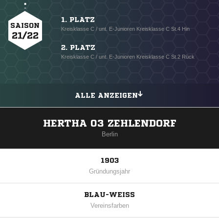
1. PLATZ
SAISON
Kreisklasse C / unt. E-Junioren Kreisklasse C St.4 Hin
21/22
2. PLATZ
Kreisklasse C / unt. E-Junioren Kreisklasse C St.2 Rück
ALLE ANZEIGEN
HERTHA 03 ZEHLENDORF
Berlin
1903
Gründungsjahr
BLAU-WEISS
Vereinsfarben