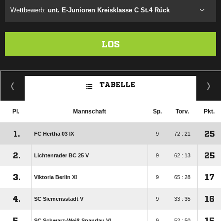
Wettbewerb:
unt. E-Junioren Kreisklasse C St.4 Rück
LOS
TABELLE
Pl.
Mannschaft
Sp.
Torv.
Pkt.
1.
25
FC Hertha 03 IX
9
72 : 21
2.
25
Lichtenrader BC 25 V
9
62 : 13
3.
17
Viktoria Berlin XI
9
65 : 28
4.
16
SC Siemensstadt V
9
33 : 35
5.
15
SC Schwarz-Weiß Spandau VI
9
52 : 50