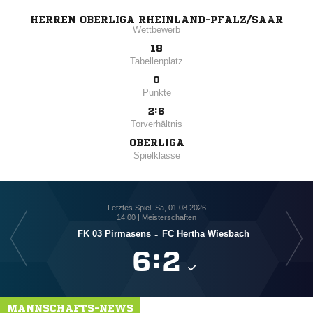
HERREN OBERLIGA RHEINLAND-PFALZ/SAAR
Wettbewerb
18
Tabellenplatz
0
Punkte
2:6
Torverhältnis
OBERLIGA
Spielklasse
Letztes Spiel: Sa, 01.08.2026
14:00 | Meisterschaften
FK 03 Pirmasens
-
FC Hertha Wiesbach

:

MANNSCHAFTS-NEWS