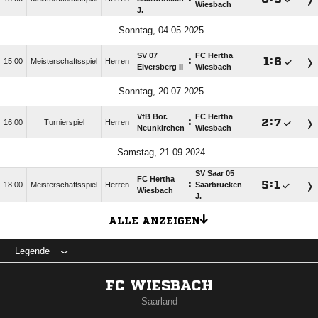
Wiesbach
J.
Sonntag, 04.05.2025
SV 07
FC Hertha
:

:

15:00
Meisterschaftsspiel
Herren
Elversberg II
Wiesbach
Sonntag, 20.07.2025
VfB Bor.
FC Hertha
:

:

16:00
Turnierspiel
Herren
Neunkirchen
Wiesbach
Samstag, 21.09.2024
SV Saar 05
FC Hertha
:

:

18:00
Meisterschaftsspiel
Herren
Saarbrücken
Wiesbach
J.
ALLE ANZEIGEN
Legende
FC WIESBACH
Saarland