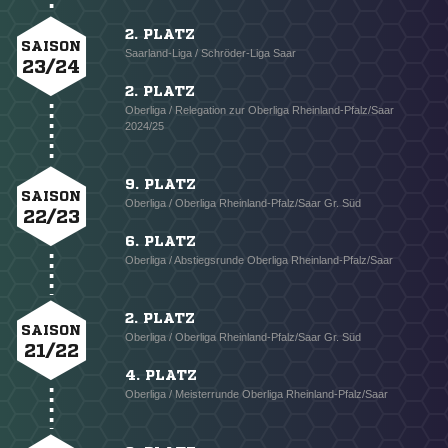
2. PLATZ
SAISON
Saarland-Liga / Schröder-Liga Saar
23/24
2. PLATZ
Oberliga / Relegation zur Oberliga Rheinland-Pfalz/Saar
2024/25
9. PLATZ
SAISON
Oberliga / Oberliga Rheinland-Pfalz/Saar Gr. Süd
22/23
6. PLATZ
Oberliga / Abstiegsrunde Oberliga Rheinland-Pfalz/Saar
2. PLATZ
SAISON
Oberliga / Oberliga Rheinland-Pfalz/Saar Gr. Süd
21/22
4. PLATZ
Oberliga / Meisterrunde Oberliga Rheinland-Pfalz/Saar