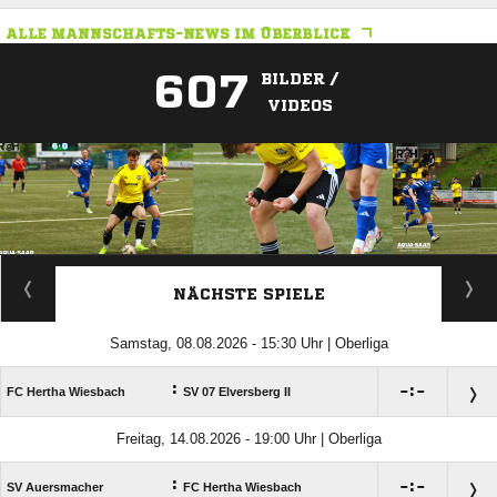
ALLE MANNSCHAFTS-NEWS IM ÜBERBLICK
607
BILDER /
VIDEOS
ANZEIGE
NÄCHSTE SPIELE
Samstag, 08.08.2026 - 15:30 Uhr | Oberliga
:

:

FC Hertha Wiesbach
SV 07 Elversberg II
Freitag, 14.08.2026 - 19:00 Uhr | Oberliga
:

:

SV Auersmacher
FC Hertha Wiesbach