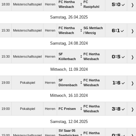
FC Hertha
FC
:

:

18:00
Meisterschaftsspiel
Herren
Wiesbach
Rastpfuhl
Samstag, 26.04.2025
FC Hertha
SG Mettlach
:

:

15:30
Meisterschaftsspiel
Herren
Wiesbach
/​ Merzig
Samstag, 24.08.2024
SF
FC Hertha
:

:

15:30
Meisterschaftsspiel
Herren
Köllerbach
Wiesbach
Mittwoch, 11.09.2024
SF
FC Hertha
:

:

19:00
Pokalspiel
Herren
Dörrenbach
Wiesbach
Mittwoch, 16.10.2024
FC Hertha
:

:

19:00
Pokalspiel
Herren
FC Freisen
Wiesbach
Samstag, 12.04.2025
SV Saar 05
FC Hertha
:

:

15:00
Meisterschaftsspiel
Herren
Saarbrücken