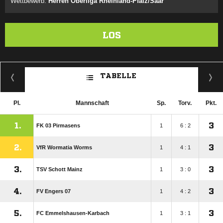
Wettbewerb:
Herren Oberliga Rheinland-Pfalz/Saar
LOS
TABELLE
Pl.
Mannschaft
Sp.
Torv.
Pkt.
1.
3
FK 03 Pirmasens
1
6 : 2
2.
3
VfR Wormatia Worms
1
4 : 1
3.
3
TSV Schott Mainz
1
3 : 0
4.
3
FV Engers 07
1
4 : 2
5.
3
FC Emmelshausen-Karbach
1
3 : 1