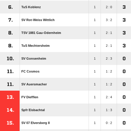
6.
3
TuS Koblenz
1
2 : 0
7.
3
SV Rot-Weiss Wittlich
1
3 : 2
8.
3
TSV 1881 Gau-Odernheim
1
2 : 1
8.
3
TuS Mechtersheim
1
2 : 1
10.
0
SV Gonsenheim
1
2 : 3
11.
0
FC Cosmos
1
1 : 2
11.
0
SV Auersmacher
1
1 : 2
13.
0
FV Diefflen
1
2 : 4
14.
0
Spfr Eisbachtal
1
1 : 3
15.
0
SV 07 Elversberg II
1
0 : 2