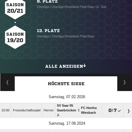
9. PLATZ
SAISON
Oberliga / Oberliga Rheinland-Pfalz/Saar Gr. Süd
20/21
13. PLATZ
SAISON
Oberliga / Oberliga Rheinland-Pfalz/Saar
19/20
ALLE ANZEIGEN
HÖCHSTE SIEGE
Samstag, 07.02.2026
SV Saar 05
FC Hertha
:

:

15:00
Freundschaftsspiel
Herren
Saarbrücken
Wiesbach
J.
Samstag, 17.08.2024