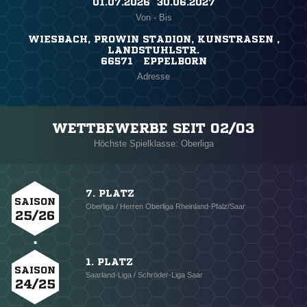
01.07.2026 ​ 30.06.2027
Von - Bis
WIESBACH, PROWIN STADION, KUNSTRASEN ,
LANDSTUHLSTR.
66571 EPPELBORN
Adresse
WETTBEWERBE SEIT 02/03
Höchste Spielklasse: Oberliga
7. PLATZ
SAISON
Oberliga / Herren Oberliga Rheinland-Pfalz/Saar
25/26
1. PLATZ
SAISON
Saarland-Liga / Schröder-Liga Saar
24/25