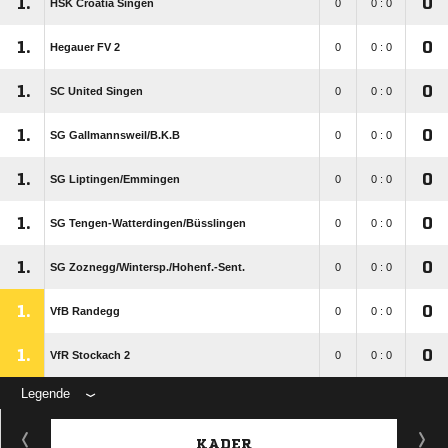
1.
0
HSK Croatia Singen
0
0 : 0
1.
0
Hegauer FV 2
0
0 : 0
1.
0
SC United Singen
0
0 : 0
1.
0
SG Gallmannsweil/​B.K.B
0
0 : 0
1.
0
SG Liptingen/​Emmingen
0
0 : 0
1.
0
SG Tengen-Watterdingen/​Büsslingen
0
0 : 0
1.
0
SG Zoznegg/​Wintersp./​Hohenf.-Sent.
0
0 : 0
1.
0
VfB Randegg
0
0 : 0
1.
0
VfR Stockach 2
0
0 : 0
Legende
KADER