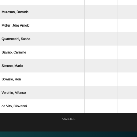
 
  
 
 
 
 
 
  
ANZEIGE