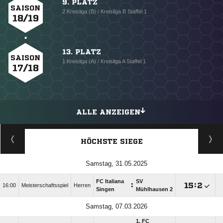
9. PLATZ
SAISON
2.Kreisliga (B) / Kreisliga B Staffel 1
18/19
13. PLATZ
SAISON
1.Kreisliga (A) / Kreisliga A Staffel 1
17/18
ALLE ANZEIGEN
HÖCHSTE SIEGE
Samstag, 31.05.2025
FC Italiana
SV
:

:

16:00
Meisterschaftsspiel
Herren
Singen
Mühlhausen 2
Samstag, 07.03.2026
1. FC