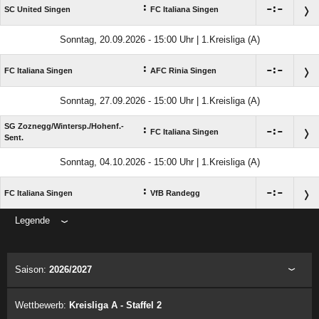
:

:

SC United Singen
FC Italiana Singen
Sonntag, 20.09.2026 - 15:00 Uhr | 1.Kreisliga (A)
:

:

FC Italiana Singen
AFC Rinia Singen
Sonntag, 27.09.2026 - 15:00 Uhr | 1.Kreisliga (A)
SG Zoznegg/​Wintersp./​Hohenf.-
:

:

FC Italiana Singen
Sent.
Sonntag, 04.10.2026 - 15:00 Uhr | 1.Kreisliga (A)
:

:

FC Italiana Singen
VfB Randegg
Legende
ANZEIGE
Saison:
2026/2027
Wettbewerb:
Kreisliga A - Staffel 2