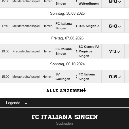
:

:

15:00
Meisterschaftsspiel
Herren
Singen
Weiterdingen
Sonntag, 30.03.2025
FC Italiana
:

:

17:45
Meisterschaftsspiel
Herren
DJK Singen 2
Singen
Freitag, 07.08.2026
SG Centro P./​
FC Italiana
:

:

19:00
Freundschaftsspiel
Herren
Magricos
Singen
Singen
Sonntag, 06.10.2024
SV
FC Italiana
:

:

15:00
Meisterschaftsspiel
Herren
Gailingen
Singen
ALLE ANZEIGEN
Legende
FC ITALIANA SINGEN
Südbaden