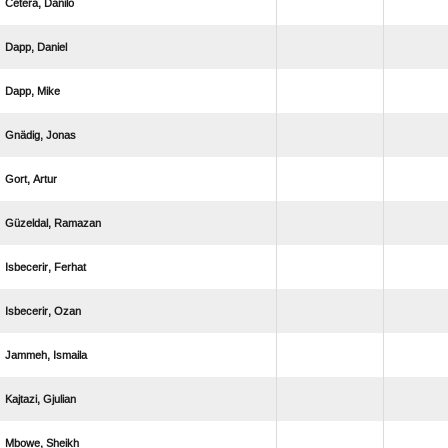
 
 
 
 
 
 
 
 
 
 
 