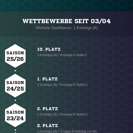
WETTBEWERBE SEIT 03/04
Höchste Spielklasse: 1.Kreisliga (A)
10. PLATZ
SAISON
1.Kreisliga (A) / Kreisliga A Staffel 2
25/26
1. PLATZ
SAISON
2.Kreisliga (B) / Kreisliga B Staffel 1
24/25
2. PLATZ
SAISON
2.Kreisliga (B) / Kreisliga B Staffel 1
23/24
2. PLATZ
1.Kreisliga (A) / Gruppe B Aufstieg zur KA