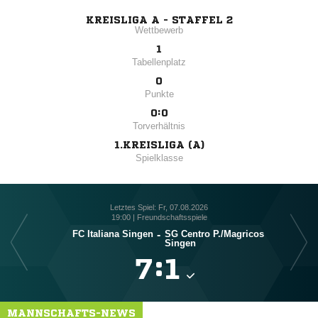
KREISLIGA A - STAFFEL 2
Wettbewerb
1
Tabellenplatz
0
Punkte
0:0
Torverhältnis
1.KREISLIGA (A)
Spielklasse
Letztes Spiel: Fr, 07.08.2026
19:00 | Freundschaftsspiele
FC Italiana Singen
-
SG Centro P./​Magricos
Singen

:

MANNSCHAFTS-NEWS