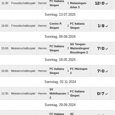
FC Italiana
:

:

11:30
Freundschaftsspiel
Herren
Rielasingen-
Singen
Arlen 3
Sonntag, 13.07.2025
Centro P.
FC Italiana
:

:

16:00
Freundschaftsspiel
Herren
Singen
Singen
Sonntag, 08.09.2024
SG Tengen-
FC Italiana
:

:

15:00
Meisterschaftsspiel
Herren
Watterdingen/​
Singen
Büsslingen 2
Sonntag, 18.05.2025
FC Italiana
FC Hilzingen
:

:

15:00
Meisterschaftsspiel
Herren
Singen
2
Samstag, 02.11.2024
SV
FC Italiana
:

:

12:30
Meisterschaftsspiel
Herren
Mühlhausen
Singen
2
Sonntag, 29.09.2024
FC Italiana
SC