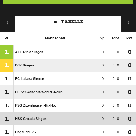
TABELLE
Pl.
Mannschaft
Sp.
Torv.
Pkt.
1.
0
AFC Rinia Singen
0
0 : 0
1.
0
DJK Singen
0
0 : 0
1.
0
FC Italiana Singen
0
0 : 0
1.
0
FC Schwandorf-Wornd.-Neuh.
0
0 : 0
1.
0
FSG Zizenhausen-Hi.-Ho.
0
0 : 0
1.
0
HSK Croatia Singen
0
0 : 0
1.
0
Hegauer FV 2
0
0 : 0