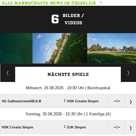
ALLE MANNSCHAFTS-NEWS IM ÜBERBLICK
6
BILDER /
VIDEOS
ANZEIGE
NÄCHSTE SPIELE
Mittwoch, 26.08.2026 - 19:00 Uhr | Bezirkspokal
:

:

SG Gallmannsweil/​B.K.B
HSK Croatia Singen
Sonntag, 30.08.2026 - 15:30 Uhr | 1.Kreisliga (A)
:

:

HSK Croatia Singen
DJK Singen