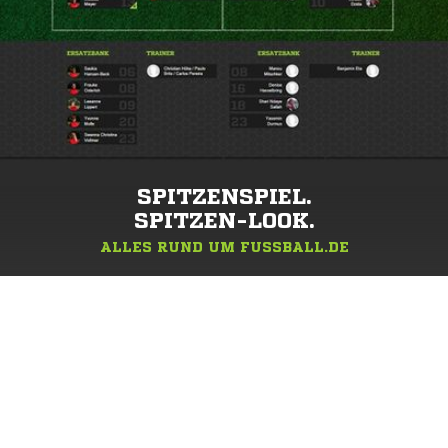
SPITZENSPIEL.
SPITZEN-LOOK.
ALLES RUND UM FUSSBALL.DE