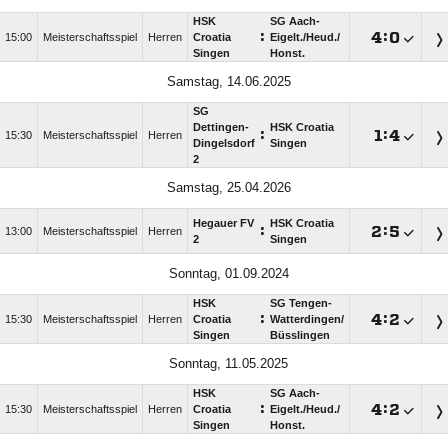
HSK
SG Aach-
:

:

15:00
Meisterschaftsspiel
Herren
Croatia
Eigelt./​Heud./​
Singen
Honst.
Samstag, 14.06.2025
SG
Dettingen-
HSK Croatia
:

:

15:30
Meisterschaftsspiel
Herren
Dingelsdorf
Singen
2
Samstag, 25.04.2026
Hegauer FV
HSK Croatia
:

:

13:00
Meisterschaftsspiel
Herren
2
Singen
Sonntag, 01.09.2024
HSK
SG Tengen-
:

:

15:30
Meisterschaftsspiel
Herren
Croatia
Watterdingen/​
Singen
Büsslingen
Sonntag, 11.05.2025
HSK
SG Aach-
:

:

15:30
Meisterschaftsspiel
Herren
Croatia
Eigelt./​Heud./​
Singen
Honst.