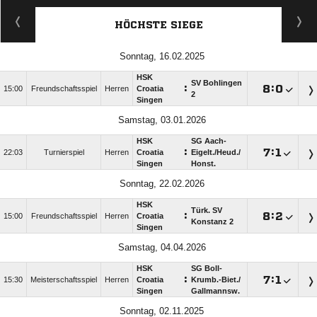
HÖCHSTE SIEGE
Sonntag, 16.02.2025
HSK
SV Bohlingen
:

:

15:00
Freundschaftsspiel
Herren
Croatia
2
Singen
Samstag, 03.01.2026
HSK
SG Aach-
:

:

22:03
Turnierspiel
Herren
Croatia
Eigelt./​Heud./​
Singen
Honst.
Sonntag, 22.02.2026
HSK
Türk. SV
:

:

15:00
Freundschaftsspiel
Herren
Croatia
Konstanz 2
Singen
Samstag, 04.04.2026
HSK
SG Boll-
:

:

15:30
Meisterschaftsspiel
Herren
Croatia
Krumb.-Biet./​
Singen
Gallmannsw.
Sonntag, 02.11.2025