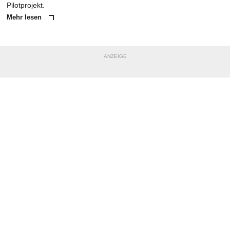
Pilotprojekt.
Mehr lesen
ANZEIGE
NACHRICHT SENDEN
* Pflichtfelder