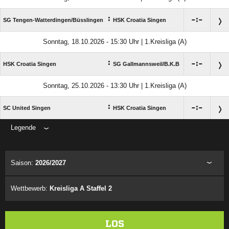
:

:

SG Tengen-Watterdingen/​Büsslingen
HSK Croatia Singen
Sonntag, 18.10.2026 - 15:30 Uhr | 1.Kreisliga (A)
:

:

HSK Croatia Singen
SG Gallmannsweil/​B.K.B
Sonntag, 25.10.2026 - 13:30 Uhr | 1.Kreisliga (A)
:

:

SC United Singen
HSK Croatia Singen
Legende
ANZEIGE
Saison:
2026/2027
Wettbewerb:
Kreisliga A Staffel 2
LOS