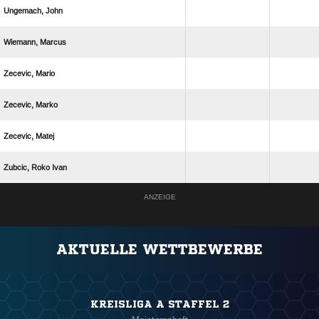
 
 
 
 
 
  
ANZEIGE
AKTUELLE WETTBEWERBE
KREISLIGA A STAFFEL 2