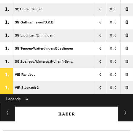
1.
0
SC United Singen
0
0 : 0
1.
0
SG Gallmannsweil/​B.K.B
0
0 : 0
1.
0
SG Liptingen/​Emmingen
0
0 : 0
1.
0
SG Tengen-Watterdingen/​Büsslingen
0
0 : 0
1.
0
SG Zoznegg/​Wintersp./​Hohenf.-Sent.
0
0 : 0
1.
0
VfB Randegg
0
0 : 0
1.
0
VfR Stockach 2
0
0 : 0
Legende
KADER