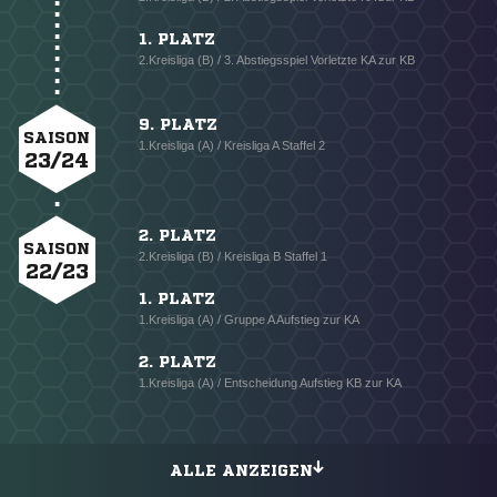
1. PLATZ
2.Kreisliga (B) / 3. Abstiegsspiel Vorletzte KA zur KB
9. PLATZ
SAISON
1.Kreisliga (A) / Kreisliga A Staffel 2
23/24
2. PLATZ
SAISON
2.Kreisliga (B) / Kreisliga B Staffel 1
22/23
1. PLATZ
1.Kreisliga (A) / Gruppe A Aufstieg zur KA
2. PLATZ
1.Kreisliga (A) / Entscheidung Aufstieg KB zur KA
ALLE ANZEIGEN