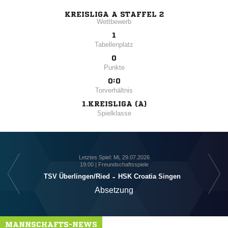
KREISLIGA A STAFFEL 2
Wettbewerb
1
Tabellenplatz
0
Punkte
0:0
Torverhältnis
1.KREISLIGA (A)
Spielklasse
Letztes Spiel: Mi, 29.07.2026
19:00 | Freundschaftsspiele
S
TSV Überlingen/​Ried
-
HSK Croatia Singen
Absetzung
MANNSCHAFTS-NEWS