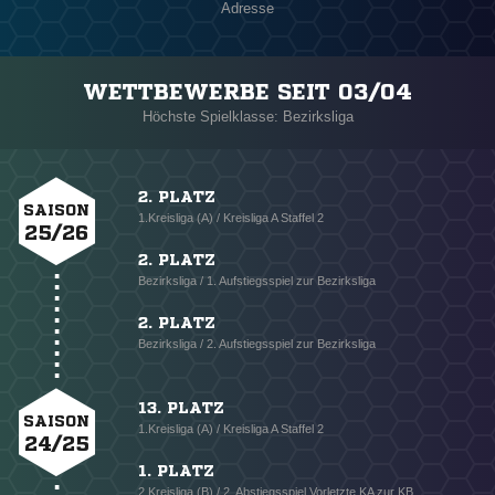
Adresse
WETTBEWERBE SEIT 03/04
Höchste Spielklasse: Bezirksliga
2. PLATZ
SAISON
1.Kreisliga (A) / Kreisliga A Staffel 2
25/26
2. PLATZ
Bezirksliga / 1. Aufstiegsspiel zur Bezirksliga
2. PLATZ
Bezirksliga / 2. Aufstiegsspiel zur Bezirksliga
13. PLATZ
SAISON
1.Kreisliga (A) / Kreisliga A Staffel 2
24/25
1. PLATZ
2.Kreisliga (B) / 2. Abstiegsspiel Vorletzte KA zur KB