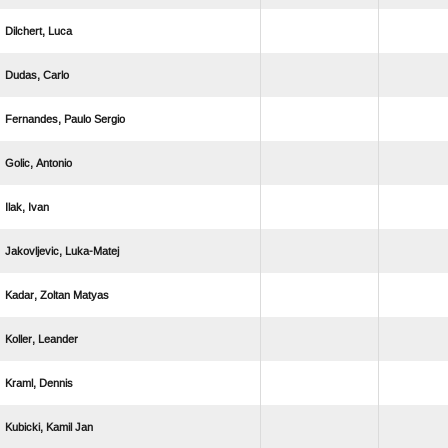
 
 
  
 
 
 
  
 
 
  