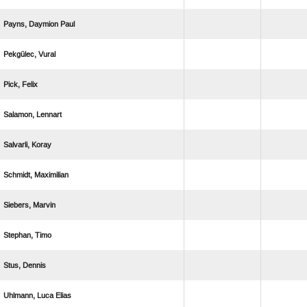
  
 
 
 
 
 
 
 
 
  