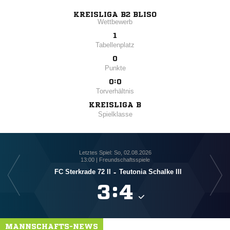
KREISLIGA B2 BLISO
Wettbewerb
1
Tabellenplatz
0
Punkte
0:0
Torverhältnis
KREISLIGA B
Spielklasse
Letztes Spiel: So, 02.08.2026
13:00 | Freundschaftsspiele
FC Sterkrade 72 II
-
Teutonia Schalke III

:

MANNSCHAFTS-NEWS