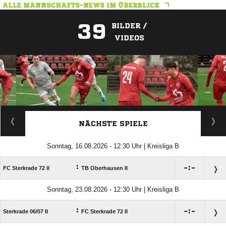
ALLE MANNSCHAFTS-NEWS IM ÜBERBLICK
39
BILDER /
VIDEOS
ANZEIGE
NÄCHSTE SPIELE
Sonntag, 16.08.2026 - 12:30 Uhr | Kreisliga B
:

:

FC Sterkrade 72 II
TB Oberhausen II
Sonntag, 23.08.2026 - 12:30 Uhr | Kreisliga B
:

:

Sterkrade 06/​07 II
FC Sterkrade 72 II