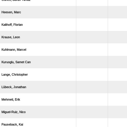
 
 
 
 
  
 
 
 
 
 