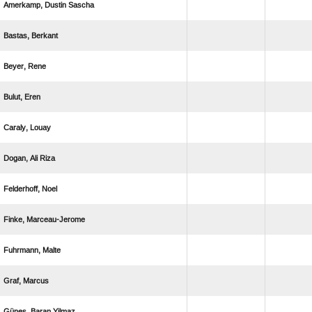
  
 
 
 
 
  
 
 
 
 
  