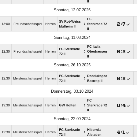
II
Sonntag, 12.07.2026
FC
SV Rot-Weiss
:

:

13:00
Freundschaftsspiel
Herren
Sterkrade 72
Mülheim II
II
Sonntag, 11.08.2024
FC Italia
FC Sterkrade
:

:

12:30
Freundschaftsspiel
Herren
Oberhausen
72 II
II
Sonntag, 26.10.2025
FC Sterkrade
Dostlukspor
:

:

12:30
Meisterschaftsspiel
Herren
72 II
Bottrop II
Donnerstag, 03.10.2024
FC
:

:

19:30
Meisterschaftsspiel
Herren
GW Holten
Sterkrade 72
II
Sonntag, 22.09.2024
FC Sterkrade
Hibernia
:

:

12:30
Meisterschaftsspiel
Herren
72 II
Alstaden