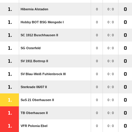
1.
0
Hibernia Alstaden
0
0 : 0
1.
0
Hobby BOT BSG Mengede I
0
0 : 0
1.
0
SC 1912 Buschhausen II
0
0 : 0
1.
0
SG Osterfeld
0
0 : 0
1.
0
SV 1911 Bottrop II
0
0 : 0
1.
0
SV Blau-Weiß Fuhlenbrock III
0
0 : 0
1.
0
Sterkrade 06/​07 II
0
0 : 0
1.
0
SuS 21 Oberhausen II
0
0 : 0
1.
0
TB Oberhausen II
0
0 : 0
1.
0
VFR Polonia Ebel
0
0 : 0