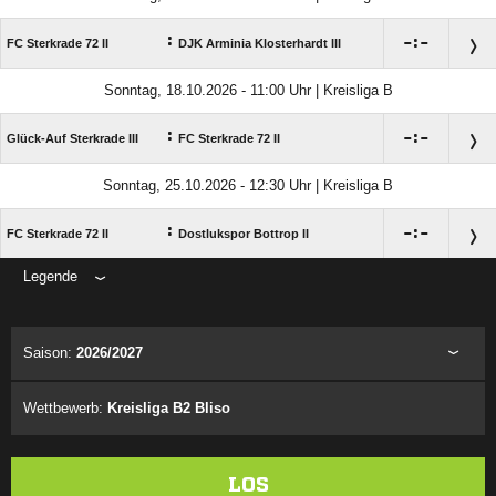
:

:

FC Sterkrade 72 II
DJK Arminia Klosterhardt III
Sonntag, 18.10.2026 - 11:00 Uhr | Kreisliga B
:

:

Glück-Auf Sterkrade III
FC Sterkrade 72 II
Sonntag, 25.10.2026 - 12:30 Uhr | Kreisliga B
:

:

FC Sterkrade 72 II
Dostlukspor Bottrop II
Legende
ANZEIGE
Saison:
2026/2027
Wettbewerb:
Kreisliga B2 Bliso
LOS