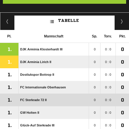
TABELLE
Pl.
Mannschaft
Sp.
Torv.
Pkt.
1.
0
DJK Arminia Klosterhardt III
0
0 : 0
1.
0
DJK Arminia Lirich II
0
0 : 0
1.
0
Dostlukspor Bottrop II
0
0 : 0
1.
0
FC Internationale Oberhausen
0
0 : 0
1.
0
FC Sterkrade 72 II
0
0 : 0
1.
0
GW Holten II
0
0 : 0
1.
0
Glück-Auf Sterkrade III
0
0 : 0