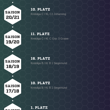
10. PLATZ
SAISON
Kreisliga C / KL C2 Johanning
20/21
11. PLATZ
SAISON
Kreisliga C / Kl. C Grp. 3 Grawe
19/20
16. PLATZ
SAISON
Kreisliga B / Kl. B 1 Siegemund
18/19
10. PLATZ
SAISON
Kreisliga B / Kl. B 1 Siegemund
17/18
1. PLATZ