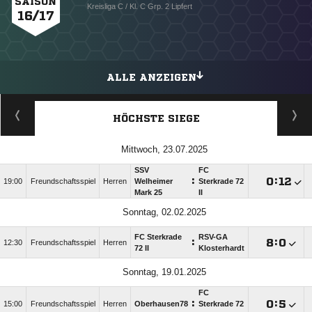
SAISON
Kreisliga C / Kl. C Grp. 2 Lipfert
16/17
ALLE ANZEIGEN
HÖCHSTE SIEGE
Mittwoch, 23.07.2025
SSV
FC
:

:

19:00
Freundschaftsspiel
Herren
Welheimer
Sterkrade 72
Mark 25
II
Sonntag, 02.02.2025
FC Sterkrade
RSV-GA
:

:

12:30
Freundschaftsspiel
Herren
72 II
Klosterhardt
Sonntag, 19.01.2025
FC
:

:

15:00
Freundschaftsspiel
Herren
Oberhausen78
Sterkrade 72