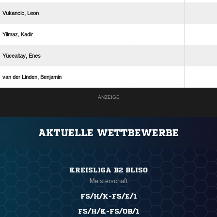
 
 
 
   
ANZEIGE
AKTUELLE WETTBEWERBE
KREISLIGA B2 BLISO
Meisterschaft
FS/H/K-FS/E/1
FS/H/K-FS/OB/1