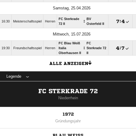
Samstag, 25.04.2026
FC Sterkrade
BV
:

:

16:30
Meisterschaftsspiel
Herren
72 II
Osterfeld II
Mittwoch, 15.07.2026
FC Blau Weiß
FC
:

:

19:30
Freundschaftsspiel
Herren
Italia
Sterkrade 72
Oberhausen II
II
ALLE ANZEIGEN
Legende
FC STERKRADE 72
Niederrhein
1972
Gründungsjahr
BLAU WEISS