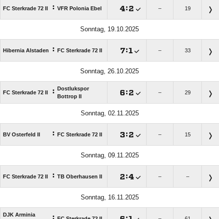
:

:

FC Sterkrade 72 II
VFR Polonia Ebel
–
19
Sonntag, 19.10.2025
:

:

Hibernia Alstaden
FC Sterkrade 72 II
–
33
Sonntag, 26.10.2025
Dostlukspor
:

:

FC Sterkrade 72 II
–
29
Bottrop II
Sonntag, 02.11.2025
:

:

BV Osterfeld II
FC Sterkrade 72 II
–
15
Sonntag, 09.11.2025
:

:

FC Sterkrade 72 II
TB Oberhausen II
–
–
Sonntag, 16.11.2025
DJK Arminia
:

:

FC Sterkrade 72 II
–
61