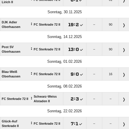
Lirich II
Sonntag, 30.11.2025
DJK Adler
:

:

FC Sterkrade 72 II
–
90
Oberhausen
Sonntag, 14.12.2025
Post SV
:

:

FC Sterkrade 72 II
–
90
Oberhausen
Sonntag, 01.02.2026
Blau-Weiß
:

:

FC Sterkrade 72 II
–
16
Oberhausen
Sonntag, 08.02.2026
Schwarz-Weiss
:

:

FC Sterkrade 72 II
–
–
Alstaden II
Sonntag, 22.02.2026
Glück-Auf
:

:

FC Sterkrade 72 II
–
–
Sterkrade II