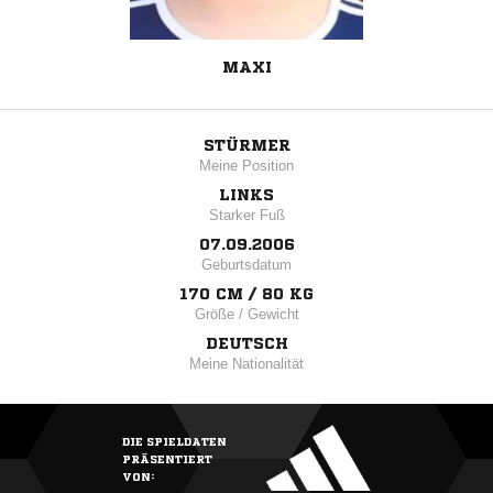
MAXI
STÜRMER
Meine Position
LINKS
Starker Fuß
07.09.2006
Geburtsdatum
170 CM / 80 KG
Größe / Gewicht
DEUTSCH
Meine Nationalität
DIE SPIELDATEN
PRÄSENTIERT
VON: