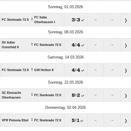
Sonntag, 01.03.2026
FC Italia
:

:

FC Sterkrade 72 II
–
–
Oberhausen I
Sonntag, 08.03.2026
SV Adler
:

:

FC Sterkrade 72 II
–
–
Osterfeld II
Samstag, 14.03.2026
:

:

FC Sterkrade 72 II
GW Holten II
–
–
Sonntag, 22.03.2026
SC Eintracht
:

:

FC Sterkrade 72 II
–
–
Oberhausen
Donnerstag, 02.04.2026
:

:

VFR Polonia Ebel
FC Sterkrade 72 II
–
–