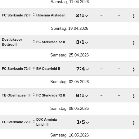
Samstag, 11.04.2026
:

:

FC Sterkrade 72 II
Hibernia Alstaden
–
–
Sonntag, 19.04.2026
Dostlukspor
:

:

FC Sterkrade 72 II
–
–
Bottrop II
Samstag, 25.04.2026
:

:

FC Sterkrade 72 II
BV Osterfeld II
–
–
Samstag, 02.05.2026
:

:

TB Oberhausen II
FC Sterkrade 72 II
–
–
Samstag, 09.05.2026
DJK Arminia
:

:

FC Sterkrade 72 II
–
–
Lirich II
Samstag, 16.05.2026