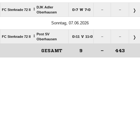
DJK Adler
:
FC Sterkrade 72 II
:
W
:
–
–




Oberhausen
Sonntag, 07.06.2026
Post SV
:
FC Sterkrade 72 II
:
V
:
–
–




Oberhausen
GESAMT
9
–
443
ANZEIGE
ANZEIGE