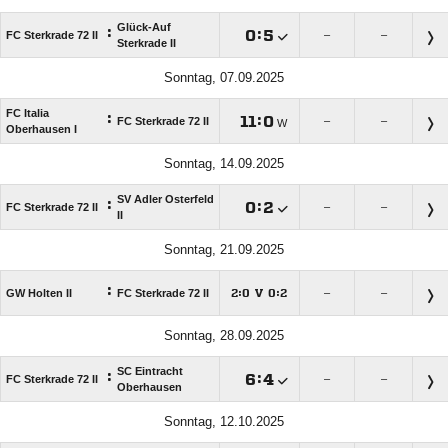
Glück-Auf
:

:

FC Sterkrade 72 II
–
–
Sterkrade II
Sonntag, 07.09.2025
FC Italia
:

:

FC Sterkrade 72 II
–
–
W
Oberhausen I
Sonntag, 14.09.2025
SV Adler Osterfeld
:

:

FC Sterkrade 72 II
–
–
II
Sonntag, 21.09.2025
:
GW Holten II
FC Sterkrade 72 II
:
V
:
–
–




Sonntag, 28.09.2025
SC Eintracht
:

:

FC Sterkrade 72 II
–
–
Oberhausen
Sonntag, 12.10.2025