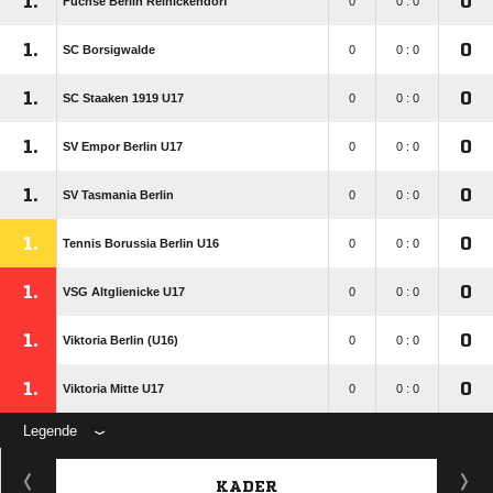
1.
0
Füchse Berlin Reinickendorf
0
0 : 0
1.
0
SC Borsigwalde
0
0 : 0
1.
0
SC Staaken 1919 U17
0
0 : 0
1.
0
SV Empor Berlin U17
0
0 : 0
1.
0
SV Tasmania Berlin
0
0 : 0
1.
0
Tennis Borussia Berlin U16
0
0 : 0
1.
0
VSG Altglienicke U17
0
0 : 0
1.
0
Viktoria Berlin (U16)
0
0 : 0
1.
0
Viktoria Mitte U17
0
0 : 0
Legende
KADER