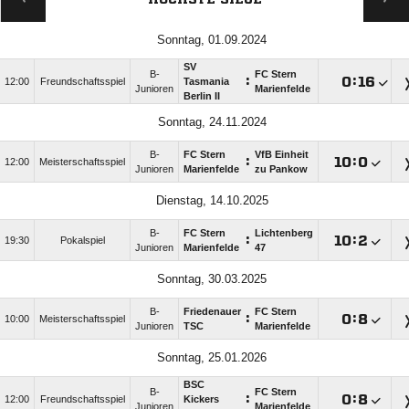
Sonntag, 01.09.2024
SV
B-
FC Stern
:

:

12:00
Freundschaftsspiel
Tasmania
Junioren
Marienfelde
Berlin II
Sonntag, 24.11.2024
B-
FC Stern
VfB Einheit
:

:

12:00
Meisterschaftsspiel
Junioren
Marienfelde
zu Pankow
Dienstag, 14.10.2025
B-
FC Stern
Lichtenberg
:

:

19:30
Pokalspiel
Junioren
Marienfelde
47
Sonntag, 30.03.2025
B-
Friedenauer
FC Stern
:

:

10:00
Meisterschaftsspiel
Junioren
TSC
Marienfelde
Sonntag, 25.01.2026
BSC
B-
FC Stern
:

:

12:00
Freundschaftsspiel
Kickers
Junioren
Marienfelde