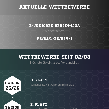
AKTUELLE WETTBEWERBE
B-JUNIOREN BERLIN-LIGA
Meisterschaft
FS/BJ/L-FS/BFV/1
WETTBEWERBE SEIT 02/03
Höchste Spielklasse: Verbandsliga
9. PLATZ
SAISON
Verbandsliga / B-Junioren Berlin-Liga
25/26
2. PLATZ
SAISON