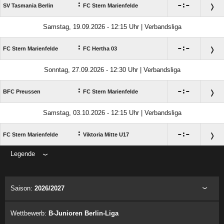
:

:

SV Tasmania Berlin
FC Stern Marienfelde
Samstag, 19.09.2026 - 12:15 Uhr | Verbandsliga
:

:

FC Stern Marienfelde
FC Hertha 03
Sonntag, 27.09.2026 - 12:30 Uhr | Verbandsliga
:

:

BFC Preussen
FC Stern Marienfelde
Samstag, 03.10.2026 - 12:15 Uhr | Verbandsliga
:

:

FC Stern Marienfelde
Viktoria Mitte U17
Legende
ANZEIGE
Saison:
2026/2027
Wettbewerb:
B-Junioren Berlin-Liga