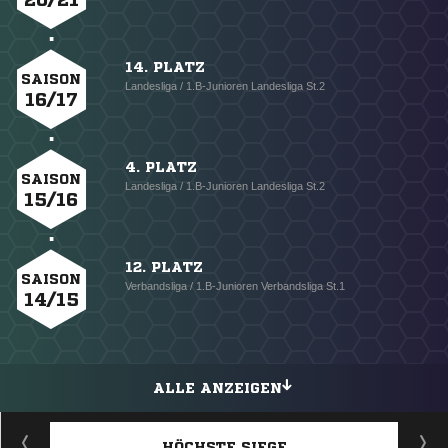
14. PLATZ
SAISON
Landesliga / 1.B-Junioren Landesliga St.2
16/17
4. PLATZ
SAISON
Landesliga / 1.B-Junioren Landesliga St.2
15/16
12. PLATZ
SAISON
Verbandsliga / 1.B-Junioren Verbandsliga St.1
14/15
ALLE ANZEIGEN
HÖCHSTE SIEGE