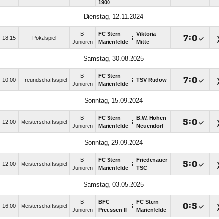
1900
Dienstag, 12.11.2024
B-
FC Stern
Viktoria
:

:

18:15
Pokalspiel
Junioren
Marienfelde
Mitte
Samstag, 30.08.2025
B-
FC Stern
:

:

10:00
Freundschaftsspiel
TSV Rudow
Junioren
Marienfelde
Sonntag, 15.09.2024
B-
FC Stern
B.W. Hohen
:

:

12:00
Meisterschaftsspiel
Junioren
Marienfelde
Neuendorf
Sonntag, 29.09.2024
B-
FC Stern
Friedenauer
:

:

12:00
Meisterschaftsspiel
Junioren
Marienfelde
TSC
Samstag, 03.05.2025
B-
BFC
FC Stern
:

:

16:00
Meisterschaftsspiel
Junioren
Preussen II
Marienfelde