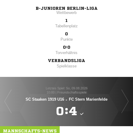
B-JUNIOREN BERLIN-LIGA
Wettbewerb
1
Tabellenplatz
0
Punkte
0:0
Torverhältnis
VERBANDSLIGA
Spielklasse
Letztes Spiel: So, 09.08.2026
10:00 | Freundschaftsspiele
SC Staaken 1919 U16
-
FC Stern Marienfelde

:

MANNSCHAFTS-NEWS