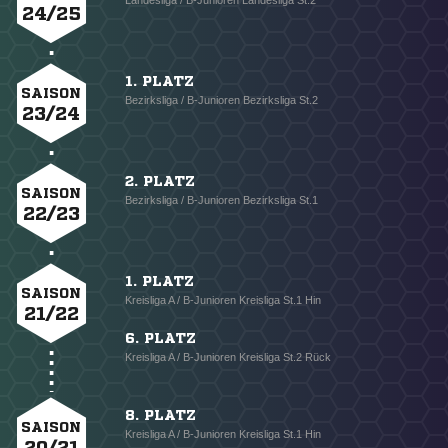
Landesliga / B-Junioren Landesliga St.2
24/25
1. PLATZ
SAISON
Bezirksliga / B-Junioren Bezirksliga St.2
23/24
2. PLATZ
SAISON
Bezirksliga / B-Junioren Bezirksliga St.1
22/23
1. PLATZ
SAISON
Kreisliga A / B-Junioren Kreisliga St.1 Hin
21/22
6. PLATZ
Kreisliga A / B-Junioren Kreisliga St.2 Rück
8. PLATZ
SAISON
Kreisliga A / B-Junioren Kreisliga St.1 Hin
20/21