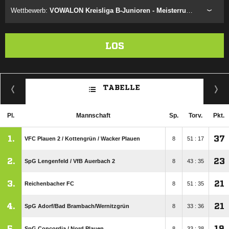
Wettbewerb:
VOWALON Kreisliga B-Junioren - Meisterrunde
LOS
TABELLE
Pl.
Mannschaft
Sp.
Torv.
Pkt.
1.
37
VFC Plauen 2 /​ Kottengrün /​ Wacker Plauen
8
51 : 17
2.
23
SpG Lengenfeld /​ VfB Auerbach 2
8
43 : 35
3.
21
Reichenbacher FC
8
51 : 35
4.
21
SpG Adorf/​Bad Brambach/​Wernitzgrün
8
33 : 36
5.
19
SpG Concordia /​ Nord Plauen
8
33 : 38