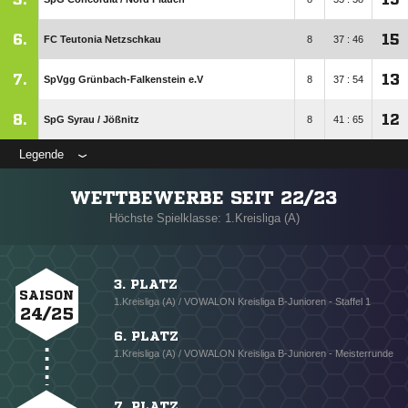
6.
15
FC Teutonia Netzschkau
8
37 : 46
7.
13
SpVgg Grünbach-Falkenstein e.V
8
37 : 54
8.
12
SpG Syrau /​ Jößnitz
8
41 : 65
Legende
WETTBEWERBE SEIT 22/23
Höchste Spielklasse: 1.Kreisliga (A)
3. PLATZ
SAISON
1.Kreisliga (A) / VOWALON Kreisliga B-Junioren - Staffel 1
24/25
6. PLATZ
1.Kreisliga (A) / VOWALON Kreisliga B-Junioren - Meisterrunde
7. PLATZ