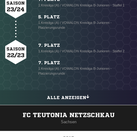
SAISON
1.Kreisliga (A) / VOWALON Kreisliga B-Junioren - Staffel 1
23/24
5. PLATZ
1.Kreisliga (A) / VOWALON Kreisliga B-Junioren -
Platzierungsrunde
7. PLATZ
SAISON
1.Kreisliga (A) / VOWALON Kreisliga B-Junioren - Staffel 2
22/23
7. PLATZ
1.Kreisliga (A) / VOWALON Kreisliga B-Junioren -
Platzierungsrunde
ALLE ANZEIGEN
FC TEUTONIA NETZSCHKAU
Sachsen